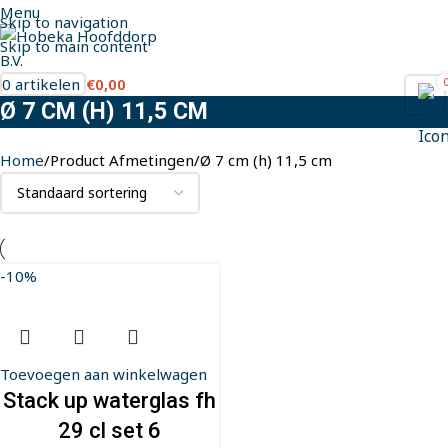
Menu
Skip to navigation
Skip to main content
0
artikelen
€
0,00
Ø 7 CM (H) 11,5 CM
Home
Product Afmetingen
Ø 7 cm (h) 11,5 cm
-10%
Toevoegen aan winkelwagen
Stack up waterglas fh
29 cl set 6