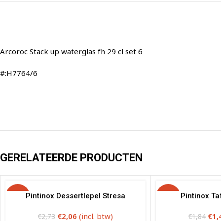
Arcoroc Stack up waterglas fh 29 cl set 6
#:H7764/6
GERELATEERDE PRODUCTEN
-25%
Pintinox Dessertlepel Stresa
-20%
Pintinox Ta
€
2,06
(incl. btw)
€
1,
€
2,73
€
1,84