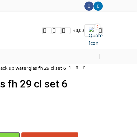
0
€
0,00
tack up waterglas fh 29 cl set 6
 fh 29 cl set 6