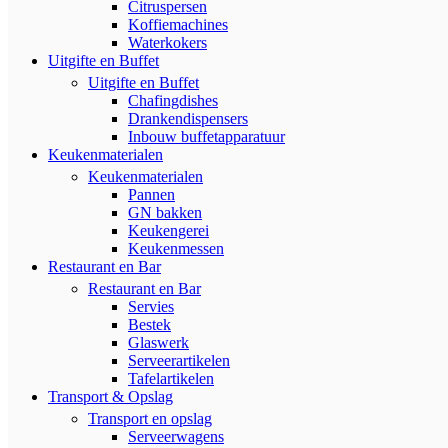
Citruspersen
Koffiemachines
Waterkokers
Uitgifte en Buffet
Uitgifte en Buffet
Chafingdishes
Drankendispensers
Inbouw buffetapparatuur
Keukenmaterialen
Keukenmaterialen
Pannen
GN bakken
Keukengerei
Keukenmessen
Restaurant en Bar
Restaurant en Bar
Servies
Bestek
Glaswerk
Serveerartikelen
Tafelartikelen
Transport & Opslag
Transport en opslag
Serveerwagens