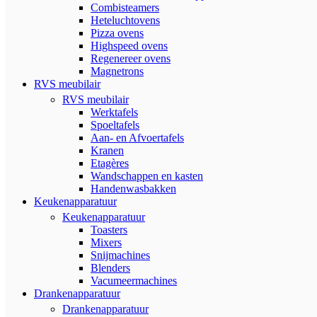
Combisteamers
Heteluchtovens
Pizza ovens
Highspeed ovens
Regenereer ovens
Magnetrons
RVS meubilair
RVS meubilair
Werktafels
Spoeltafels
Aan- en Afvoertafels
Kranen
Etagères
Wandschappen en kasten
Handenwasbakken
Keukenapparatuur
Keukenapparatuur
Toasters
Mixers
Snijmachines
Blenders
Vacumeermachines
Drankenapparatuur
Drankenapparatuur