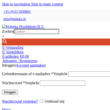
Skip to navigation
Skip to main content
+31-(0)23 5650001
info@hobeka.nl
Zoeken
×
0
Verlanglijst
0
Vergelijken
0
artikelen
€
0,00
Inloggen / Registreren
Inloggen
Account aanmaken
Gebruikersnaam of e-mailadres
*
Verplicht
Wachtwoord
*
Verplicht
Inloggen
Wachtwoord vergeten?
Onthoud mij
Menu