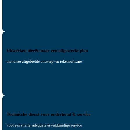
Uitwerken ideeën naar een uitgewerkt plan
met onze uitgebreide ontwerp- en tekensoftware
Technische dienst voor onderhoud & service
voor een snelle, adequate & vakkundige service