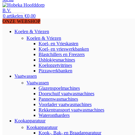
0
artikelen
€
0,00
ONZE WEBSHOP
Koelen & Vriezen
Koelen & Vriezen
Koel- en Vrieskasten
Koel- en vrieswerkbanken
Blastchillers en Freezers
IJsblokjesmachines
Koelopzetvitrines
Pizzawerkbanken
Vaatwassen
Vaatwassen
Glazenspoelmachines
Doorschuif vaatwasmachines
Pannenwasmachines
Voorlader vaatwasmachines
Rekkentransport vaatwasmachines
Waterontharders
Kookapparatuur
Kookapparatuur
Kook-, Bak- en Braadapparatuur