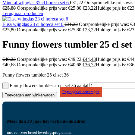
Mineral wijnglas 35 cl horeca set 6
€
31,22
Oorspronkelijke prijs was:
€
25,80
Oorspronkelijke prijs was: €25,80.
€
23,22
Huidige prijs is: €23
Terug naar producten
Elisa wijnglas 23 cl horeca set 6
€
31,22
Oorspronkelijke prijs was: €3
€
25,80
Oorspronkelijke prijs was: €25,80.
€
23,22
Huidige prijs is: €23
Funny flowers tumbler 25 cl set
€
49,22
Oorspronkelijke prijs was: €49,22.
€
44,43
Huidige prijs is: €44
€
40,68
Oorspronkelijke prijs was: €40,68.
€
36,72
Huidige prijs is: €36
Funny flowers tumbler 25 cl set 36
Funny flowers tumbler 25 cl set 36 aantal
Prijsopgave aanvragen
Toevoegen aan winkelwagen
Meer dan 30 jaar het vertrouwde adres
met een zeer breed leveringsprogramma