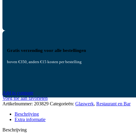
Gratis verzending voor alle bestellingen
boven €350, anders €15 kosten per bestelling
Add to compare
Voeg toe aan favorieten
Artikelnummer:
203829
Categorieën:
Glaswerk
,
Restaurant en Bar
Beschrijving
Extra informatie
Beschrijving