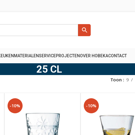
KEUKENMATERIALEN
SERVICE
PROJECTEN
OVER HOBEKA
CONTACT
25 CL
Toon
9
-10%
-10%