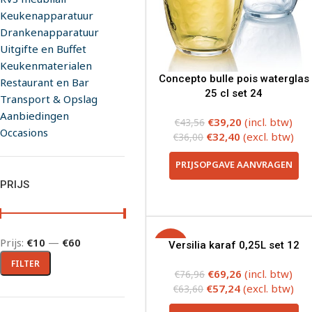
Keukenapparatuur
Drankenapparatuur
Uitgifte en Buffet
Keukenmaterialen
Concepto bulle pois waterglas
Restaurant en Bar
25 cl set 24
Transport & Opslag
Aanbiedingen
€
39,20
(incl. btw)
€
43,56
Occasions
€
32,40
(excl. btw)
€
36,00
PRIJSOPGAVE AANVRAGEN
PRIJS
Prijs:
€10
—
€60
-10%
Versilia karaf 0,25L set 12
FILTER
€
69,26
(incl. btw)
€
76,96
€
57,24
(excl. btw)
€
63,60