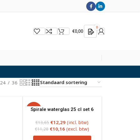
0
€
0,00
24
36
-10%
Spirale waterglas 25 cl set 6
€
12,29
(incl. btw)
€
13,65
€
10,16
(excl. btw)
€
11,28