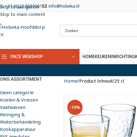
+31-(0)23 5650001
info@hobeka.nl
Skip to navigation
Skip to main content
HOME
KEUKENINRICHTING
ONZE WEBSHOP
ONS ASSORTIMENT
Home
Product Inhoud
25 cl
Geen categorie
Koelen & Vriezen
Vaatwassen
-10%
Reiniging &
Waterbehandeling
Kookapparatuur
RVS meubilair