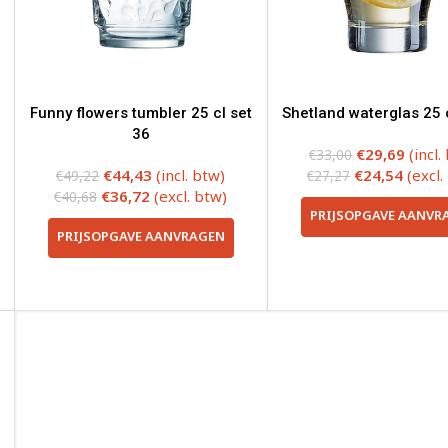
Funny flowers tumbler 25 cl set
Shetland waterglas 25 
36
€
29,69
(incl.
€
33,00
€
44,43
(incl. btw)
€
24,54
(excl.
€
49,22
€
27,27
€
36,72
(excl. btw)
€
40,68
PRIJSOPGAVE AANVR
PRIJSOPGAVE AANVRAGEN