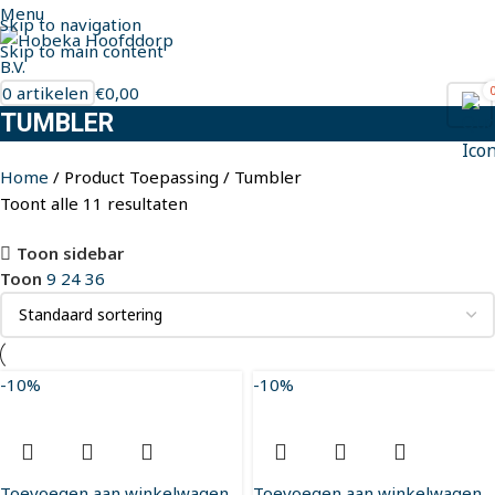
Menu
Skip to navigation
Skip to main content
0
artikelen
€
0,00
TUMBLER
Home
Product Toepassing
Tumbler
Toont alle 11 resultaten
Toon sidebar
Toon
9
24
36
-10%
-10%
Toevoegen aan winkelwagen
Toevoegen aan winkelwagen