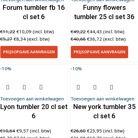
Forum tumbler fb 16
Funny flowers
cl set 6
tumbler 25 cl set 36
€
11,22
€
10,09
(incl. btw)
€
49,22
€
44,43
(incl. btw)
€
9,27
€
8,34
(excl. btw)
€
40,68
€
36,72
(excl. btw)
PRIJSOPGAVE AANVRAGEN
PRIJSOPGAVE AANVRAGEN
-10%
-10%
Toevoegen aan winkelwagen
Toevoegen aan winkelwagen
Lyon tumbler 20 cl set
New york tumbler 35
6
cl set 6
€
10,64
€
9,57
(incl. btw)
€
26,60
€
23,95
(incl. btw)