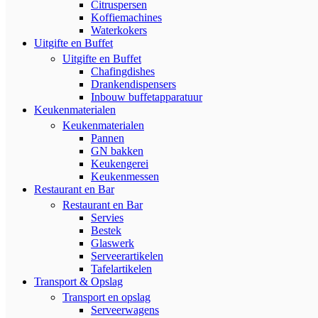
Citruspersen
Koffiemachines
Waterkokers
Uitgifte en Buffet
Uitgifte en Buffet
Chafingdishes
Drankendispensers
Inbouw buffetapparatuur
Keukenmaterialen
Keukenmaterialen
Pannen
GN bakken
Keukengerei
Keukenmessen
Restaurant en Bar
Restaurant en Bar
Servies
Bestek
Glaswerk
Serveerartikelen
Tafelartikelen
Transport & Opslag
Transport en opslag
Serveerwagens