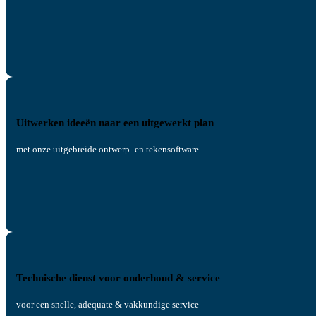
Uitwerken ideeën naar een uitgewerkt plan
met onze uitgebreide ontwerp- en tekensoftware
Technische dienst voor onderhoud & service
voor een snelle, adequate & vakkundige service