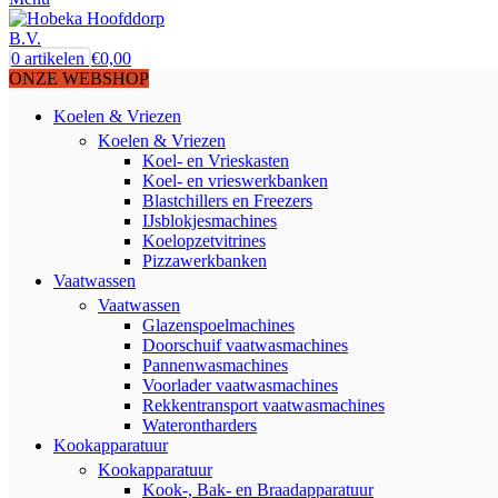
0
artikelen
€
0,00
ONZE WEBSHOP
Koelen & Vriezen
Koelen & Vriezen
Koel- en Vrieskasten
Koel- en vrieswerkbanken
Blastchillers en Freezers
IJsblokjesmachines
Koelopzetvitrines
Pizzawerkbanken
Vaatwassen
Vaatwassen
Glazenspoelmachines
Doorschuif vaatwasmachines
Pannenwasmachines
Voorlader vaatwasmachines
Rekkentransport vaatwasmachines
Waterontharders
Kookapparatuur
Kookapparatuur
Kook-, Bak- en Braadapparatuur