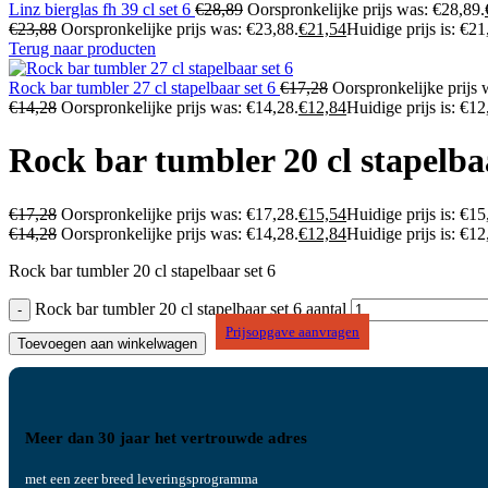
Linz bierglas fh 39 cl set 6
€
28,89
Oorspronkelijke prijs was: €28,89.
€
23,88
Oorspronkelijke prijs was: €23,88.
€
21,54
Huidige prijs is: €21
Terug naar producten
Rock bar tumbler 27 cl stapelbaar set 6
€
17,28
Oorspronkelijke prijs 
€
14,28
Oorspronkelijke prijs was: €14,28.
€
12,84
Huidige prijs is: €12
Rock bar tumbler 20 cl stapelbaa
€
17,28
Oorspronkelijke prijs was: €17,28.
€
15,54
Huidige prijs is: €15
€
14,28
Oorspronkelijke prijs was: €14,28.
€
12,84
Huidige prijs is: €12
Rock bar tumbler 20 cl stapelbaar set 6
Rock bar tumbler 20 cl stapelbaar set 6 aantal
Prijsopgave aanvragen
Toevoegen aan winkelwagen
Meer dan 30 jaar het vertrouwde adres
met een zeer breed leveringsprogramma