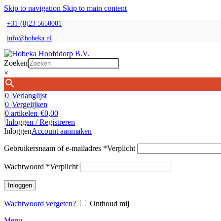
Skip to navigation
Skip to main content
+31-(0)23 5650001
info@hobeka.nl
Zoeken
×
0
Verlanglijst
0
Vergelijken
0
artikelen
€
0,00
Inloggen / Registreren
Inloggen
Account aanmaken
Gebruikersnaam of e-mailadres
*
Verplicht
Wachtwoord
*
Verplicht
Inloggen
Wachtwoord vergeten?
Onthoud mij
Menu