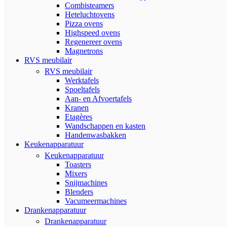
Combisteamers
Heteluchtovens
Pizza ovens
Highspeed ovens
Regenereer ovens
Magnetrons
RVS meubilair
RVS meubilair
Werktafels
Spoeltafels
Aan- en Afvoertafels
Kranen
Etagères
Wandschappen en kasten
Handenwasbakken
Keukenapparatuur
Keukenapparatuur
Toasters
Mixers
Snijmachines
Blenders
Vacumeermachines
Drankenapparatuur
Drankenapparatuur