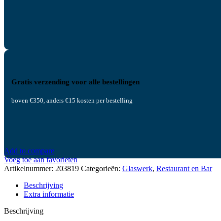
Gratis verzending voor alle bestellingen
boven €350, anders €15 kosten per bestelling
Add to compare
Voeg toe aan favorieten
Artikelnummer:
203819
Categorieën:
Glaswerk
,
Restaurant en Bar
Beschrijving
Extra informatie
Beschrijving