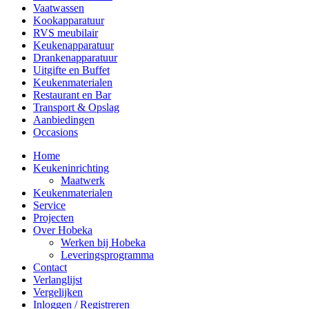
Vaatwassen
Kookapparatuur
RVS meubilair
Keukenapparatuur
Drankenapparatuur
Uitgifte en Buffet
Keukenmaterialen
Restaurant en Bar
Transport & Opslag
Aanbiedingen
Occasions
Home
Keukeninrichting
Maatwerk
Keukenmaterialen
Service
Projecten
Over Hobeka
Werken bij Hobeka
Leveringsprogramma
Contact
Verlanglijst
Vergelijken
Inloggen / Registreren