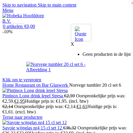
Skip to navigation
Skip to main content
Menu
0
artikelen
€
0,00
-10%
X
Geen producten in de lijst
Klik om te vergroten
Home
Restaurant en Bar
Glaswerk
Norvege tumbler 20 cl set 6
Pintinox Long drink lepel Stresa
€
2,59
Oorspronkelijke prijs was:
€2,59.
€
1,95
Huidige prijs is: €1,95.
(incl. btw)
€
2,14
Oorspronkelijke prijs was: €2,14.
€
1,61
Huidige prijs is:
€1,61.
(excl. btw)
Terug naar producten
Savoie wijnglas nr4 15 cl set 12
€
36,32
Oorspronkelijke prijs was: