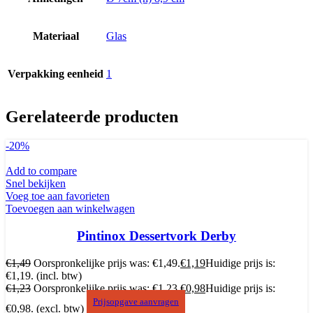
Materiaal
Glas
Verpakking eenheid
1
Gerelateerde producten
-20%
Add to compare
Snel bekijken
Voeg toe aan favorieten
Toevoegen aan winkelwagen
Pintinox Dessertvork Derby
€
1,49
Oorspronkelijke prijs was: €1,49.
€
1,19
Huidige prijs is:
€1,19.
(incl. btw)
€
1,23
Oorspronkelijke prijs was: €1,23.
€
0,98
Huidige prijs is:
Prijsopgave aanvragen
€0,98.
(excl. btw)