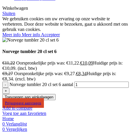
Winkelwagen
Sluiten
We gebruiken cookies om uw ervaring op onze website te
verbeteren. Door deze website te bezoeken, gaat u akkoord met ons
gebruik van cookies.
Meer info
Meer info
Accepteer
Norvege tumbler 20 cl set 6
€
11,22
Oorspronkelijke prijs was: €11,22.
€
10,09
Huidige prijs is:
€10,09.
(incl. btw)
€
9,27
Oorspronkelijke prijs was: €9,27.
€
8,34
Huidige prijs is:
€8,34.
(excl. btw)
Norvege tumbler 20 cl set 6 aantal
Toevoegen aan winkelwagen
Prijsopgave aanvragen
Add to compare
Voeg toe aan favorieten
Home
0
Verlanglijst
0
Vergelijken