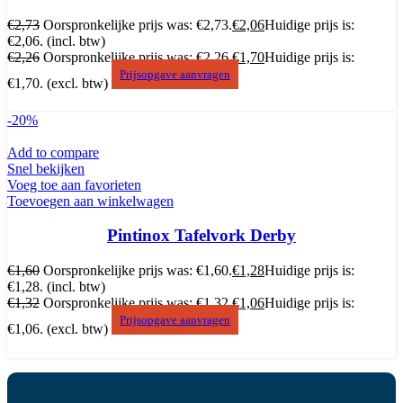
€
2,73
Oorspronkelijke prijs was: €2,73.
€
2,06
Huidige prijs is:
€2,06.
(incl. btw)
€
2,26
Oorspronkelijke prijs was: €2,26.
€
1,70
Huidige prijs is:
Prijsopgave aanvragen
€1,70.
(excl. btw)
-20%
Add to compare
Snel bekijken
Voeg toe aan favorieten
Toevoegen aan winkelwagen
Pintinox Tafelvork Derby
€
1,60
Oorspronkelijke prijs was: €1,60.
€
1,28
Huidige prijs is:
€1,28.
(incl. btw)
€
1,32
Oorspronkelijke prijs was: €1,32.
€
1,06
Huidige prijs is:
Prijsopgave aanvragen
€1,06.
(excl. btw)