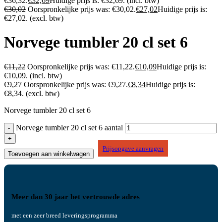
€36,32.
€
32,69
Huidige prijs is: €32,69.
(incl. btw)
€
30,02
Oorspronkelijke prijs was: €30,02.
€
27,02
Huidige prijs is:
€27,02.
(excl. btw)
Norvege tumbler 20 cl set 6
€
11,22
Oorspronkelijke prijs was: €11,22.
€
10,09
Huidige prijs is:
€10,09.
(incl. btw)
€
9,27
Oorspronkelijke prijs was: €9,27.
€
8,34
Huidige prijs is:
€8,34.
(excl. btw)
Norvege tumbler 20 cl set 6
Norvege tumbler 20 cl set 6 aantal
Prijsopgave aanvragen
Toevoegen aan winkelwagen
Meer dan 30 jaar het vertrouwde adres
met een zeer breed leveringsprogramma