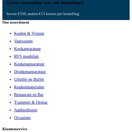
Gratis verzending voor alle bestellingen
boven €350, anders €15 kosten per bestelling
Ons assortiment
Koelen & Vriezen
Vaatwassen
Kookapparatuur
RVS meubilair
Keukenapparatuur
Drankenapparatuur
Uitgifte en Buffet
Keukenmaterialen
Restaurant en Bar
Transport & Opslag
Aanbiedingen
Occasions
Klantenservice