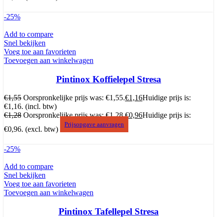
-25%
Add to compare
Snel bekijken
Voeg toe aan favorieten
Toevoegen aan winkelwagen
Pintinox Koffielepel Stresa
€
1,55
Oorspronkelijke prijs was: €1,55.
€
1,16
Huidige prijs is:
€1,16.
(incl. btw)
€
1,28
Oorspronkelijke prijs was: €1,28.
€
0,96
Huidige prijs is:
Prijsopgave aanvragen
€0,96.
(excl. btw)
-25%
Add to compare
Snel bekijken
Voeg toe aan favorieten
Toevoegen aan winkelwagen
Pintinox Tafellepel Stresa