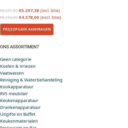
€
5.297,38
(incl. btw)
€
6.231,50
€
4.378,00
(excl. btw)
€
5.150,00
PRIJSOPGAVE AANVRAGEN
ONS ASSORTIMENT
Geen categorie
Koelen & Vriezen
Vaatwassen
Reiniging & Waterbehandeling
Kookapparatuur
RVS meubilair
Keukenapparatuur
Drankenapparatuur
Uitgifte en Buffet
Keukenmaterialen
Restaurant en Bar