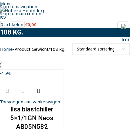
Menu
Skip to navigation
Skip to main content
0
artikelen
€
0,00
108 KG.
Home
Product Gewicht
108 kg.
-15%
Toevoegen aan winkelwagen
Ilsa blastchiller
5×1/1GN Neos
AB05N582