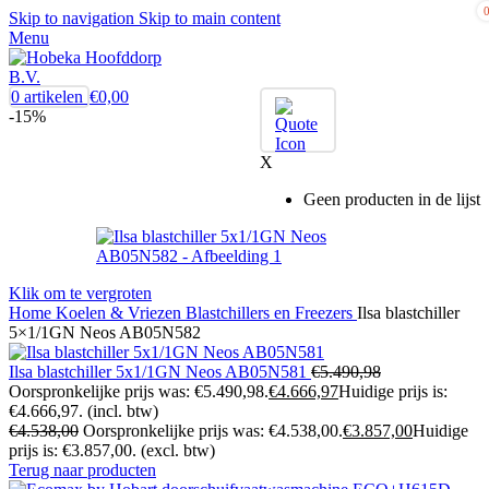
Skip to navigation
Skip to main content
Menu
0
artikelen
€
0,00
-15%
X
Geen producten in de lijst
Klik om te vergroten
Home
Koelen & Vriezen
Blastchillers en Freezers
Ilsa blastchiller
5×1/1GN Neos AB05N582
Ilsa blastchiller 5x1/1GN Neos AB05N581
€
5.490,98
Oorspronkelijke prijs was: €5.490,98.
€
4.666,97
Huidige prijs is:
€4.666,97.
(incl. btw)
€
4.538,00
Oorspronkelijke prijs was: €4.538,00.
€
3.857,00
Huidige
prijs is: €3.857,00.
(excl. btw)
Terug naar producten