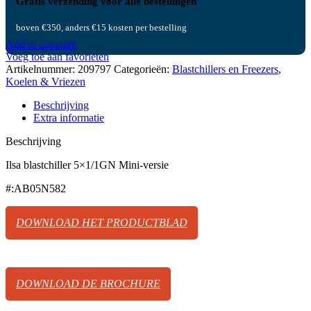
Gratis verzending voor alle bestellingen
boven €350, anders €15 kosten per bestelling
Add to compare
Voeg toe aan favorieten
Artikelnummer:
209797
Categorieën:
Blastchillers en Freezers
,
Koelen & Vriezen
Beschrijving
Extra informatie
Beschrijving
Ilsa blastchiller 5×1/1GN Mini-versie
#:AB05N582
DOWNLOAD HET PRODUCTBLAD
DOWNLOAD DE BROCHURE