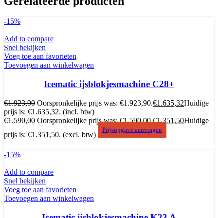
Gerelateerde producten
-15%
Add to compare
Snel bekijken
Voeg toe aan favorieten
Toevoegen aan winkelwagen
Icematic ijsblokjesmachine C28+
€
1.923,90
Oorspronkelijke prijs was: €1.923,90.
€
1.635,32
Huidige
prijs is: €1.635,32.
(incl. btw)
€
1.590,00
Oorspronkelijke prijs was: €1.590,00.
€
1.351,50
Huidige
Prijsopgave aanvragen
prijs is: €1.351,50.
(excl. btw)
-15%
Add to compare
Snel bekijken
Voeg toe aan favorieten
Toevoegen aan winkelwagen
Icematic ijsblokjesmachine K23 A