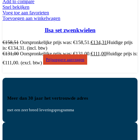
Add to compare
Snel bekijken
Voeg toe aan favorieten
Toevoegen aan winkelwagen
Ilsa set zwenkwielen
€
158,51
Oorspronkelijke prijs was: €158,51.
€
134,31
Huidige prijs
is: €134,31.
(incl. btw)
€
131,00
Oorspronkelijke prijs was: €131,00.
€
111,00
Huidige prijs is:
Prijsopgave aanvragen
€111,00.
(excl. btw)
Meer dan 30 jaar het vertrouwde adres
met een zeer breed leveringsprogramma