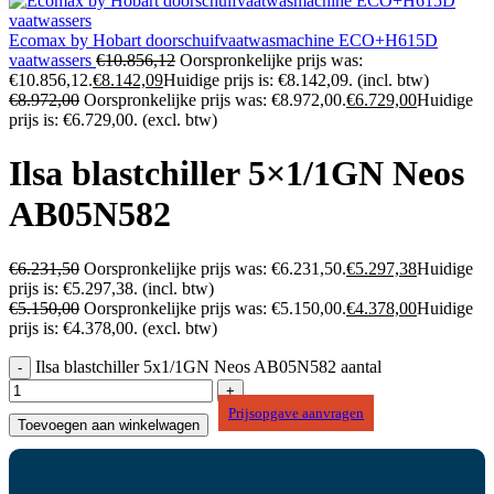
Ecomax by Hobart doorschuifvaatwasmachine ECO+H615D
vaatwassers
€
10.856,12
Oorspronkelijke prijs was:
€10.856,12.
€
8.142,09
Huidige prijs is: €8.142,09.
(incl. btw)
€
8.972,00
Oorspronkelijke prijs was: €8.972,00.
€
6.729,00
Huidige
prijs is: €6.729,00.
(excl. btw)
Ilsa blastchiller 5×1/1GN Neos
AB05N582
€
6.231,50
Oorspronkelijke prijs was: €6.231,50.
€
5.297,38
Huidige
prijs is: €5.297,38.
(incl. btw)
€
5.150,00
Oorspronkelijke prijs was: €5.150,00.
€
4.378,00
Huidige
prijs is: €4.378,00.
(excl. btw)
Ilsa blastchiller 5x1/1GN Neos AB05N582 aantal
Prijsopgave aanvragen
Toevoegen aan winkelwagen