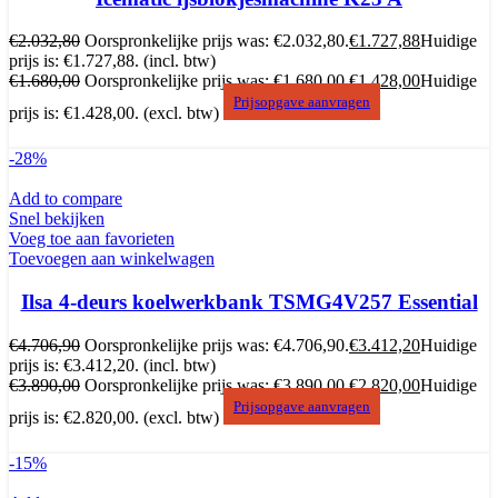
€
2.032,80
Oorspronkelijke prijs was: €2.032,80.
€
1.727,88
Huidige
prijs is: €1.727,88.
(incl. btw)
€
1.680,00
Oorspronkelijke prijs was: €1.680,00.
€
1.428,00
Huidige
Prijsopgave aanvragen
prijs is: €1.428,00.
(excl. btw)
-28%
Add to compare
Snel bekijken
Voeg toe aan favorieten
Toevoegen aan winkelwagen
Ilsa 4-deurs koelwerkbank TSMG4V257 Essential
€
4.706,90
Oorspronkelijke prijs was: €4.706,90.
€
3.412,20
Huidige
prijs is: €3.412,20.
(incl. btw)
€
3.890,00
Oorspronkelijke prijs was: €3.890,00.
€
2.820,00
Huidige
Prijsopgave aanvragen
prijs is: €2.820,00.
(excl. btw)
-15%