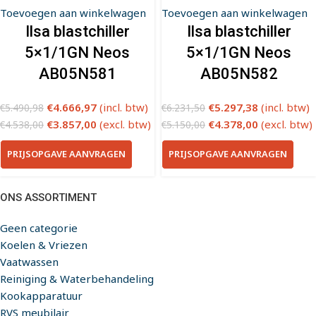
Toevoegen aan winkelwagen
Toevoegen aan winkelwagen
Ilsa blastchiller
Ilsa blastchiller
5×1/1GN Neos
5×1/1GN Neos
AB05N581
AB05N582
€
4.666,97
(incl. btw)
€
5.297,38
(incl. btw)
€
5.490,98
€
6.231,50
€
3.857,00
(excl. btw)
€
4.378,00
(excl. btw)
€
4.538,00
€
5.150,00
PRIJSOPGAVE AANVRAGEN
PRIJSOPGAVE AANVRAGEN
ONS ASSORTIMENT
Geen categorie
Koelen & Vriezen
Vaatwassen
Reiniging & Waterbehandeling
Kookapparatuur
RVS meubilair