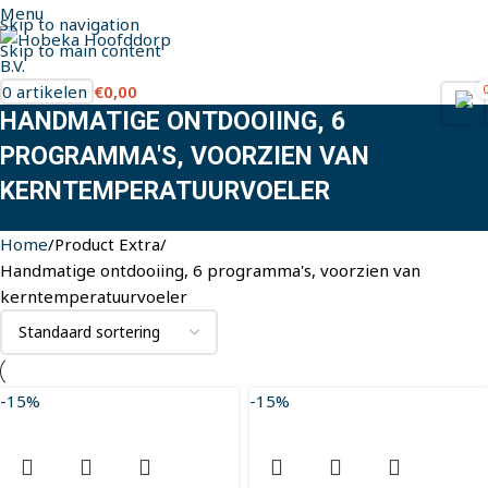
Menu
Skip to navigation
Skip to main content
0
artikelen
€
0,00
HANDMATIGE ONTDOOIING, 6
PROGRAMMA'S, VOORZIEN VAN
KERNTEMPERATUURVOELER
Home
Product Extra
Handmatige ontdooiing, 6 programma's, voorzien van
kerntemperatuurvoeler
-15%
-15%