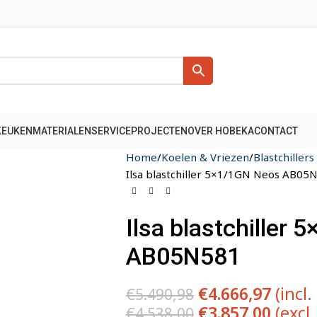
KEUKENMATERIALEN
SERVICE
PROJECTEN
OVER HOBEKA
CONTACT
Home
Koelen & Vriezen
Blastchiller
Ilsa blastchiller 5×1/1GN Neos AB05
Ilsa blastchiller
AB05N581
€
4.666,97
(incl.
€
5.490,98
€
3.857,00
(excl
€
4.538,00