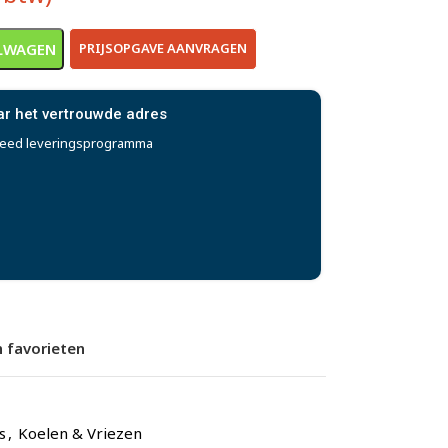
LWAGEN
PRIJSOPGAVE AANVRAGEN
ar het vertrouwde adres
reed leveringsprogramma
 favorieten
s
,
Koelen & Vriezen