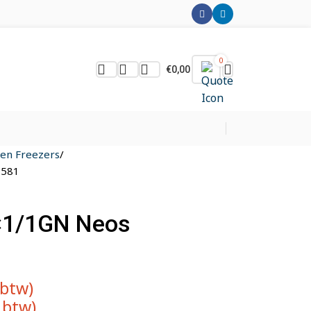
0
€
0,00
s en Freezers
N581
 5×1/1GN Neos
 btw)
. btw)