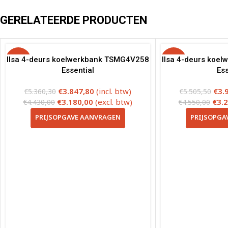
GERELATEERDE PRODUCTEN
Ilsa 4-deurs koelwerkbank TSMG4V258
-28%
Ilsa 4-deurs koe
-29%
Essential
Ess
€
3.847,80
(incl. btw)
€
3.
€
5.360,30
€
5.505,50
€
3.180,00
(excl. btw)
€
3.
€
4.430,00
€
4.550,00
PRIJSOPGAVE AANVRAGEN
PRIJSOPGA