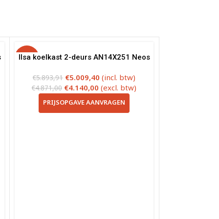
s
-15%
Ilsa koelkast 2-deurs AN14X251 Neos
€
5.009,40
(incl. btw)
€
5.893,91
€
4.140,00
(excl. btw)
€
4.871,00
PRIJSOPGAVE AANVRAGEN