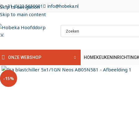
+31-(0)23 5650001
info@hobeka.nl
Skip to navigation
Skip to main content
HOME
KEUKENINRICHTING
ONZE WEBSHOP
Klik om te vergroten
-15%