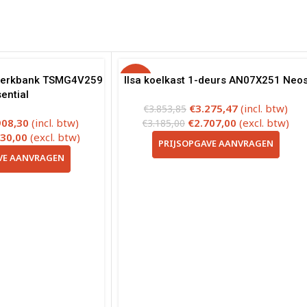
lwerkbank TSMG4V259
-15%
Ilsa koelkast 1-deurs AN07X251 Neo
ential
€
3.275,47
(incl. btw)
€
3.853,85
908,30
(incl. btw)
€
2.707,00
(excl. btw)
€
3.185,00
230,00
(excl. btw)
PRIJSOPGAVE AANVRAGEN
VE AANVRAGEN