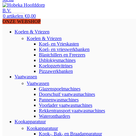
0
artikelen
€
0,00
ONZE WEBSHOP
Koelen & Vriezen
Koelen & Vriezen
Koel- en Vrieskasten
Koel- en vrieswerkbanken
Blastchillers en Freezers
IJsblokjesmachines
Koelopzetvitrines
Pizzawerkbanken
Vaatwassen
Vaatwassen
Glazenspoelmachines
Doorschuif vaatwasmachines
Pannenwasmachines
Voorlader vaatwasmachines
Rekkentransport vaatwasmachines
Waterontharders
Kookapparatuur
Kookapparatuur
Kook-, Bak- en Braadapparatuur