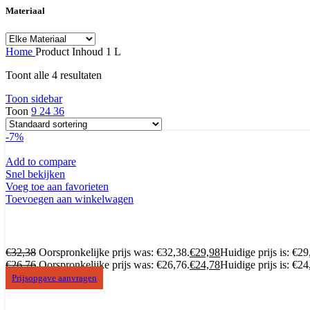
Materiaal
Home
Product Inhoud
1 L
Toont alle 4 resultaten
Toon sidebar
Toon
9
24
36
-7%
Add to compare
Snel bekijken
Voeg toe aan favorieten
Toevoegen aan winkelwagen
€
32,38
Oorspronkelijke prijs was: €32,38.
€
29,98
Huidige prijs is: €29
€
26,76
Oorspronkelijke prijs was: €26,76.
€
24,78
Huidige prijs is: €24
Prijsopgave aanvragen