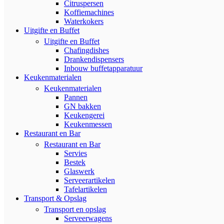
Citruspersen
Koffiemachines
Waterkokers
Uitgifte en Buffet
Uitgifte en Buffet
Chafingdishes
Drankendispensers
Inbouw buffetapparatuur
Keukenmaterialen
Keukenmaterialen
Pannen
GN bakken
Keukengerei
Keukenmessen
Restaurant en Bar
Restaurant en Bar
Servies
Bestek
Glaswerk
Serveerartikelen
Tafelartikelen
Transport & Opslag
Transport en opslag
Serveerwagens