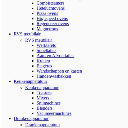
Combisteamers
Heteluchtovens
Pizza ovens
Highspeed ovens
Regenereer ovens
Magnetrons
RVS meubilair
RVS meubilair
Werktafels
Spoeltafels
Aan- en Afvoertafels
Kranen
Etagères
Wandschappen en kasten
Handenwasbakken
Keukenapparatuur
Keukenapparatuur
Toasters
Mixers
Snijmachines
Blenders
Vacumeermachines
Drankenapparatuur
Drankenapparatuur