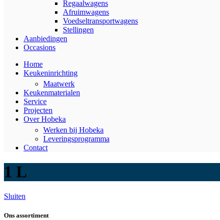
Regaalwagens
Afruimwagens
Voedseltransportwagens
Stellingen
Aanbiedingen
Occasions
Home
Keukeninrichting
Maatwerk
Keukenmaterialen
Service
Projecten
Over Hobeka
Werken bij Hobeka
Leveringsprogramma
Contact
1 L
Sluiten
Ons assortiment