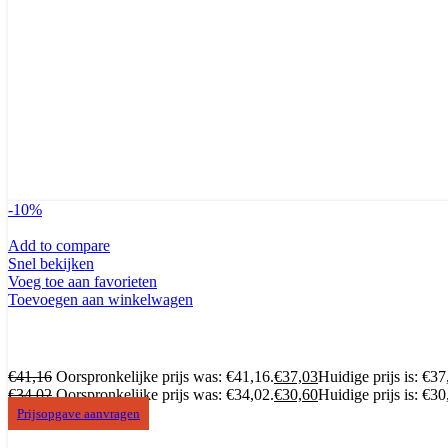
-10%
Add to compare
Snel bekijken
Voeg toe aan favorieten
Toevoegen aan winkelwagen
€
41,16
Oorspronkelijke prijs was: €41,16.
€
37,03
Huidige prijs is: €37
€
34,02
Oorspronkelijke prijs was: €34,02.
€
30,60
Huidige prijs is: €30
Prijsopgave aanvragen