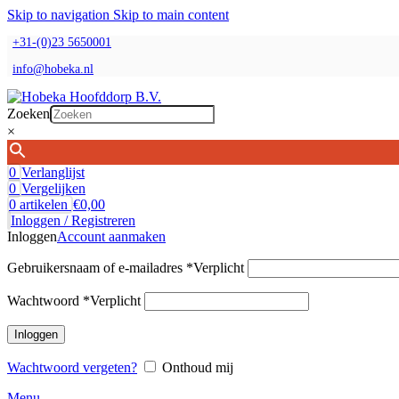
Skip to navigation
Skip to main content
+31-(0)23 5650001
info@hobeka.nl
Zoeken
×
0
Verlanglijst
0
Vergelijken
0
artikelen
€
0,00
Inloggen / Registreren
Inloggen
Account aanmaken
Gebruikersnaam of e-mailadres
*
Verplicht
Wachtwoord
*
Verplicht
Inloggen
Wachtwoord vergeten?
Onthoud mij
Menu