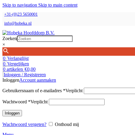
Skip to navigation
Skip to main content
+31-(0)23 5650001
info@hobeka.nl
Zoeken
×
0
Verlanglijst
0
Vergelijken
0
artikelen
€
0,00
Inloggen / Registreren
Inloggen
Account aanmaken
Gebruikersnaam of e-mailadres
*
Verplicht
Wachtwoord
*
Verplicht
Inloggen
Wachtwoord vergeten?
Onthoud mij
Menu