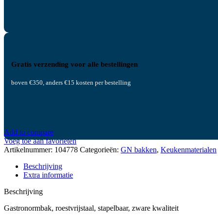
Gratis verzending voor alle bestellingen
boven €350, anders €15 kosten per bestelling
Add to compare
Voeg toe aan favorieten
Artikelnummer:
104778
Categorieën:
GN bakken
,
Keukenmaterialen
Beschrijving
Extra informatie
Beschrijving
Gastronormbak, roestvrijstaal, stapelbaar, zware kwaliteit