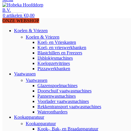
0
artikelen
€
0,00
ONZE WEBSHOP
Koelen & Vriezen
Koelen & Vriezen
Koel- en Vrieskasten
Koel- en vrieswerkbanken
Blastchillers en Freezers
IJsblokjesmachines
Koelopzetvitrines
Pizzawerkbanken
Vaatwassen
Vaatwassen
Glazenspoelmachines
Doorschuif vaatwasmachines
Pannenwasmachines
Voorlader vaatwasmachines
Rekkentransport vaatwasmachines
Waterontharders
Kookapparatuur
Kookapparatuur
Kook-, Bak- en Braadapparatuur