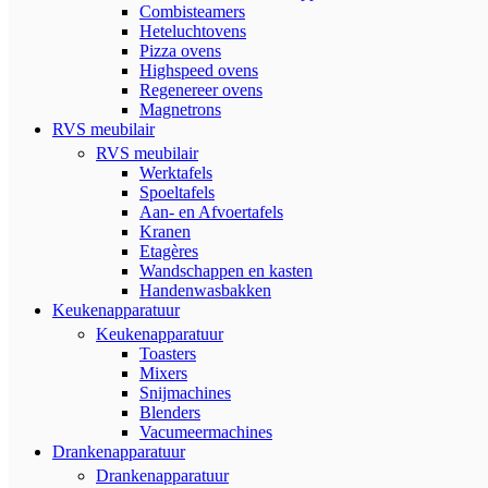
Combisteamers
Heteluchtovens
Pizza ovens
Highspeed ovens
Regenereer ovens
Magnetrons
RVS meubilair
RVS meubilair
Werktafels
Spoeltafels
Aan- en Afvoertafels
Kranen
Etagères
Wandschappen en kasten
Handenwasbakken
Keukenapparatuur
Keukenapparatuur
Toasters
Mixers
Snijmachines
Blenders
Vacumeermachines
Drankenapparatuur
Drankenapparatuur