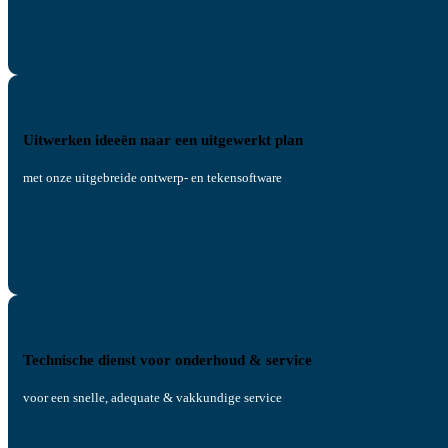
Uitwerken ideeën naar een uitgewerkt plan
met onze uitgebreide ontwerp- en tekensoftware
Technische dienst voor onderhoud & service
voor een snelle, adequate & vakkundige service