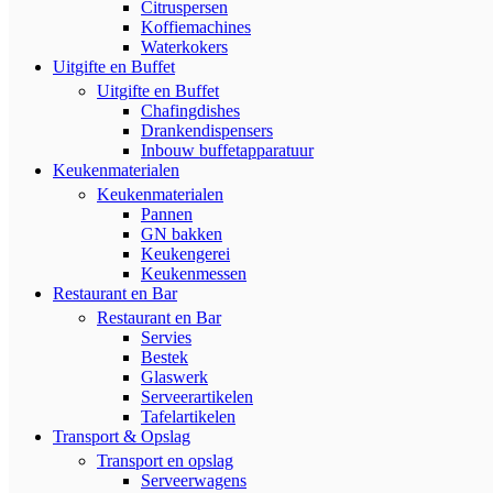
Citruspersen
Koffiemachines
Waterkokers
Uitgifte en Buffet
Uitgifte en Buffet
Chafingdishes
Drankendispensers
Inbouw buffetapparatuur
Keukenmaterialen
Keukenmaterialen
Pannen
GN bakken
Keukengerei
Keukenmessen
Restaurant en Bar
Restaurant en Bar
Servies
Bestek
Glaswerk
Serveerartikelen
Tafelartikelen
Transport & Opslag
Transport en opslag
Serveerwagens