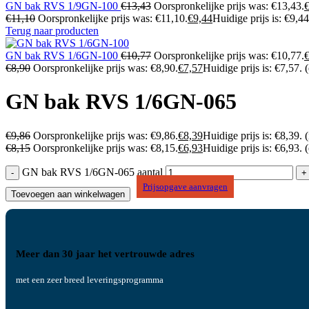
GN bak RVS 1/9GN-100
€
13,43
Oorspronkelijke prijs was: €13,43.
€
11,10
Oorspronkelijke prijs was: €11,10.
€
9,44
Huidige prijs is: €9,44
Terug naar producten
GN bak RVS 1/6GN-100
€
10,77
Oorspronkelijke prijs was: €10,77.
€
8,90
Oorspronkelijke prijs was: €8,90.
€
7,57
Huidige prijs is: €7,57.
GN bak RVS 1/6GN-065
€
9,86
Oorspronkelijke prijs was: €9,86.
€
8,39
Huidige prijs is: €8,39.
(
€
8,15
Oorspronkelijke prijs was: €8,15.
€
6,93
Huidige prijs is: €6,93.
GN bak RVS 1/6GN-065 aantal
Prijsopgave aanvragen
Toevoegen aan winkelwagen
Meer dan 30 jaar het vertrouwde adres
met een zeer breed leveringsprogramma