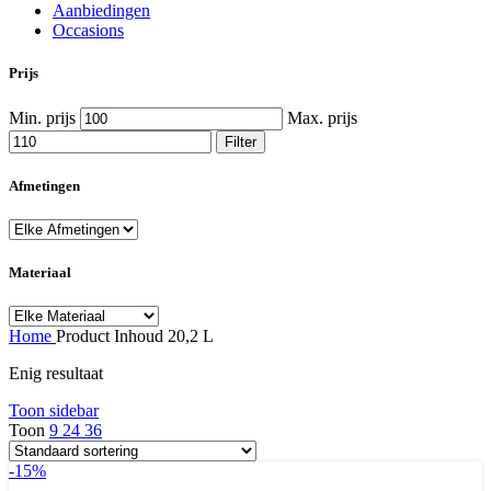
Aanbiedingen
Occasions
Prijs
Min. prijs
Max. prijs
Filter
Afmetingen
Materiaal
Home
Product Inhoud
20,2 L
Enig resultaat
Toon sidebar
Toon
9
24
36
-15%