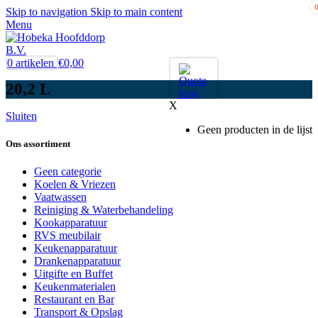
Skip to navigation
Skip to main content
Menu
0
artikelen
€
0,00
20,2 L
X
Sluiten
Geen producten in de lijst
Ons assortiment
Geen categorie
Koelen & Vriezen
Vaatwassen
Reiniging & Waterbehandeling
Kookapparatuur
RVS meubilair
Keukenapparatuur
Drankenapparatuur
Uitgifte en Buffet
Keukenmaterialen
Restaurant en Bar
Transport & Opslag