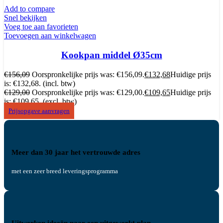
Add to compare
Snel bekijken
Voeg toe aan favorieten
Toevoegen aan winkelwagen
Kookpan middel Ø35cm
€
156,09
Oorspronkelijke prijs was: €156,09.
€
132,68
Huidige prijs
is: €132,68.
(incl. btw)
€
129,00
Oorspronkelijke prijs was: €129,00.
€
109,65
Huidige prijs
is: €109,65.
(excl. btw)
Prijsopgave aanvragen
Meer dan 30 jaar het vertrouwde adres
met een zeer breed leveringsprogramma
Uitwerken ideeën naar een uitgewerkt plan