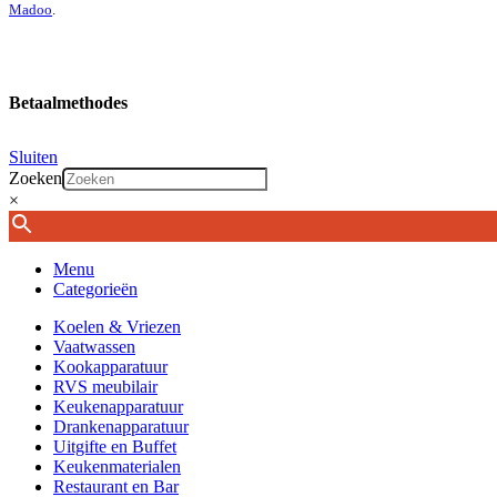
Madoo
.
Betaalmethodes
Sluiten
Zoeken
×
Menu
Categorieën
Koelen & Vriezen
Vaatwassen
Kookapparatuur
RVS meubilair
Keukenapparatuur
Drankenapparatuur
Uitgifte en Buffet
Keukenmaterialen
Restaurant en Bar