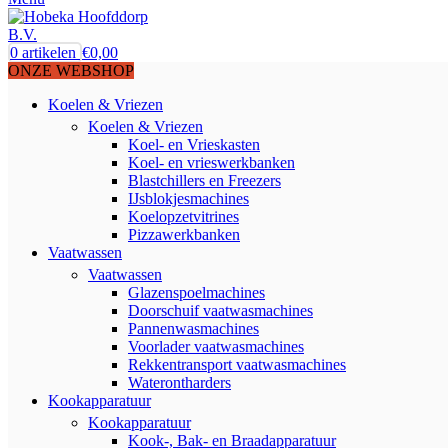
0
artikelen
€
0,00
ONZE WEBSHOP
Koelen & Vriezen
Koelen & Vriezen
Koel- en Vrieskasten
Koel- en vrieswerkbanken
Blastchillers en Freezers
IJsblokjesmachines
Koelopzetvitrines
Pizzawerkbanken
Vaatwassen
Vaatwassen
Glazenspoelmachines
Doorschuif vaatwasmachines
Pannenwasmachines
Voorlader vaatwasmachines
Rekkentransport vaatwasmachines
Waterontharders
Kookapparatuur
Kookapparatuur
Kook-, Bak- en Braadapparatuur