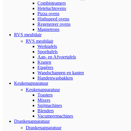
Combisteamers
Heteluchtovens
Pizza ovens
Highspeed ovens
Regenereer ovens
Magnetrons
RVS meubilair
RVS meubilair
Werktafels
Spoeltafels
Aan- en Afvoertafels
Kranen
Etagères
Wandschappen en kasten
Handenwasbakken
Keukenapparatuur
Keukenapparatuur
Toasters
Mixers
Snijmachines
Blenders
Vacumeermachines
Drankenapparatuur
Drankenapparatuur