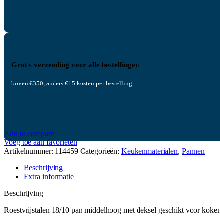
Gratis verzending voor alle bestellingen
boven €350, anders €15 kosten per bestelling
Add to compare
Voeg toe aan favorieten
Artikelnummer:
114459
Categorieën:
Keukenmaterialen
,
Pannen
Beschrijving
Extra informatie
Beschrijving
Roestvrijstalen 18/10 pan middelhoog met deksel geschikt voor koken