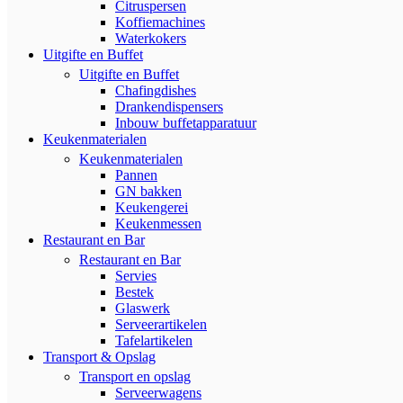
Citruspersen
Koffiemachines
Waterkokers
Uitgifte en Buffet
Uitgifte en Buffet
Chafingdishes
Drankendispensers
Inbouw buffetapparatuur
Keukenmaterialen
Keukenmaterialen
Pannen
GN bakken
Keukengerei
Keukenmessen
Restaurant en Bar
Restaurant en Bar
Servies
Bestek
Glaswerk
Serveerartikelen
Tafelartikelen
Transport & Opslag
Transport en opslag
Serveerwagens