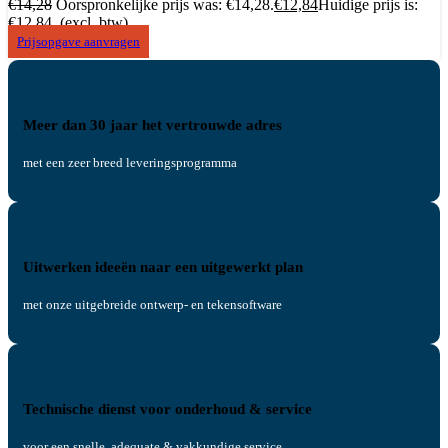
€
14,28
Oorspronkelijke prijs was: €14,28.
€
12,84
Huidige prijs is:
€12,84.
(excl. btw)
Prijsopgave aanvragen
Meer dan 30 jaar het vertrouwde adres
met een zeer breed leveringsprogramma
Uitwerken ideeën naar een uitgewerkt plan
met onze uitgebreide ontwerp- en tekensoftware
Technische dienst voor onderhoud & service
voor een snelle, adequate & vakkundige service