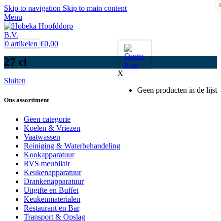
Skip to navigation
Skip to main content
Menu
0
artikelen
€
0,00
27 cl
X
Sluiten
Geen producten in de lijst
Ons assortiment
Geen categorie
Koelen & Vriezen
Vaatwassen
Reiniging & Waterbehandeling
Kookapparatuur
RVS meubilair
Keukenapparatuur
Drankenapparatuur
Uitgifte en Buffet
Keukenmaterialen
Restaurant en Bar
Transport & Opslag