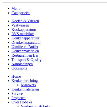
Menu
Categorieën
Koelen & Vriezen
Vaatwassen
Kookapparatuur
RVS meubilair
Keukenapparatuur
Drankenapparatuur
Uitgifte en Buffet
Keukenmaterialen
Restaurant en Bar
Transport & Opslag
Aanbiedingen
Occasions
Home
Keukeninrichting
Maatwerk
Keukenmaterialen
Service
Projecten
Over Hobeka
Werken bij Hobeka