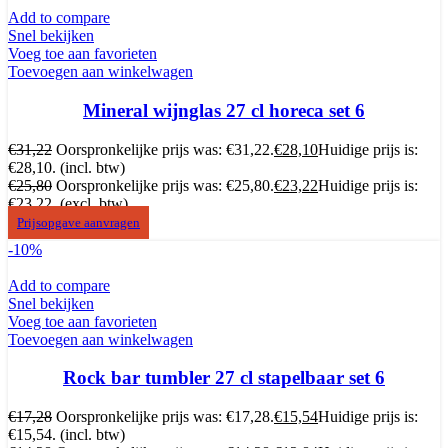
Add to compare
Snel bekijken
Voeg toe aan favorieten
Toevoegen aan winkelwagen
Mineral wijnglas 27 cl horeca set 6
€
31,22
Oorspronkelijke prijs was: €31,22.
€
28,10
Huidige prijs is:
€28,10.
(incl. btw)
€
25,80
Oorspronkelijke prijs was: €25,80.
€
23,22
Huidige prijs is:
€23,22.
(excl. btw)
Prijsopgave aanvragen
-10%
Add to compare
Snel bekijken
Voeg toe aan favorieten
Toevoegen aan winkelwagen
Rock bar tumbler 27 cl stapelbaar set 6
€
17,28
Oorspronkelijke prijs was: €17,28.
€
15,54
Huidige prijs is:
€15,54.
(incl. btw)