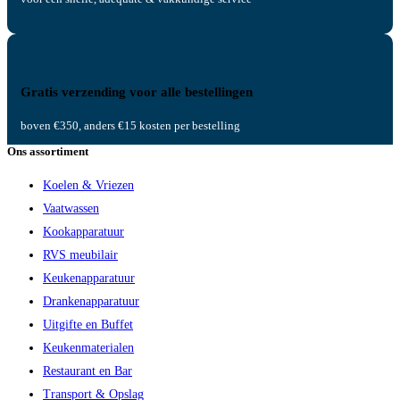
Gratis verzending voor alle bestellingen
boven €350, anders €15 kosten per bestelling
Ons assortiment
Koelen & Vriezen
Vaatwassen
Kookapparatuur
RVS meubilair
Keukenapparatuur
Drankenapparatuur
Uitgifte en Buffet
Keukenmaterialen
Restaurant en Bar
Transport & Opslag