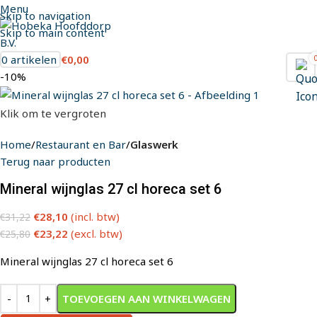
Menu
Skip to navigation
Skip to main content
0
artikelen
€
0,00
-10%
Klik om te vergroten
Home
Restaurant en Bar
Glaswerk
Terug naar producten
Mineral wijnglas 27 cl horeca set 6
€
28,10
(incl. btw)
€
31,22
€
23,22
(excl. btw)
€
25,80
Mineral wijnglas 27 cl horeca set 6
TOEVOEGEN AAN WINKELWAGEN