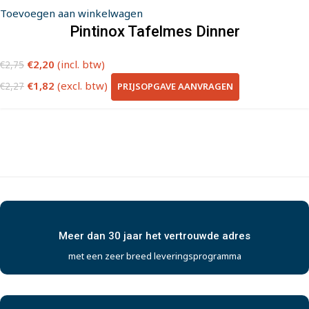
Toevoegen aan winkelwagen
Pintinox Tafelmes Dinner
€
2,20
(incl. btw)
€
2,75
€
1,82
(excl. btw)
PRIJSOPGAVE AANVRAGEN
€
2,27
Meer dan 30 jaar het vertrouwde adres
met een zeer breed leveringsprogramma