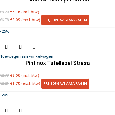
€
6,16
(incl. btw)
€
8,20
€
5,09
(excl. btw)
PRIJSOPGAVE AANVRAGEN
€
6,78
-25%
Toevoegen aan winkelwagen
Pintinox Tafellepel Stresa
€
2,06
(incl. btw)
€
2,73
€
1,70
(excl. btw)
PRIJSOPGAVE AANVRAGEN
€
2,26
-20%