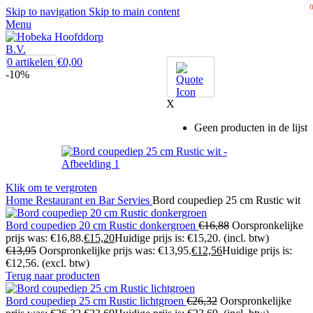
Skip to navigation
Skip to main content
Menu
0
artikelen
€
0,00
-10%
X
Geen producten in de lijst
Klik om te vergroten
Home
Restaurant en Bar
Servies
Bord coupediep 25 cm Rustic wit
Bord coupediep 20 cm Rustic donkergroen
€
16,88
Oorspronkelijke
prijs was: €16,88.
€
15,20
Huidige prijs is: €15,20.
(incl. btw)
€
13,95
Oorspronkelijke prijs was: €13,95.
€
12,56
Huidige prijs is:
€12,56.
(excl. btw)
Terug naar producten
Bord coupediep 25 cm Rustic lichtgroen
€
26,32
Oorspronkelijke