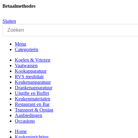
Betaalmethodes
Sluiten
Menu
Categorieën
Koelen & Vriezen
Vaatwassen
Kookapparatuur
RVS meubilair
Keukenapparatuur
Drankenapparatuur
Uitgifte en Buffet
Keukenmaterialen
Restaurant en Bar
Transport & Opslag
Aanbiedingen
Occasions
Home
Keukeninrichting