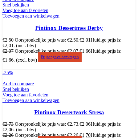
Snel bekijken
Voeg toe aan favorieten
Toevoegen aan winkelwagen
Pintinox Dessertmes Derby
€
2,50
Oorspronkelijke prijs was: €2,50.
€
2,01
Huidige prijs is:
€2,01.
(incl. btw)
€
2,07
Oorspronkelijke prijs was: €2,07.
€
1,66
Huidige prijs is:
Prijsopgave aanvragen
€1,66.
(excl. btw)
-25%
Add to compare
Snel bekijken
Voeg toe aan favorieten
Toevoegen aan winkelwagen
Pintinox Dessertvork Stresa
€
2,73
Oorspronkelijke prijs was: €2,73.
€
2,06
Huidige prijs is:
€2,06.
(incl. btw)
€
2,26
Oorspronkelijke prijs was: €2,26.
€
1,70
Huidige prijs is: