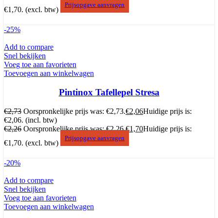
Prijsopgave aanvragen
€1,70.
(excl. btw)
-25%
Add to compare
Snel bekijken
Voeg toe aan favorieten
Toevoegen aan winkelwagen
Pintinox Tafellepel Stresa
€
2,73
Oorspronkelijke prijs was: €2,73.
€
2,06
Huidige prijs is:
€2,06.
(incl. btw)
€
2,26
Oorspronkelijke prijs was: €2,26.
€
1,70
Huidige prijs is:
Prijsopgave aanvragen
€1,70.
(excl. btw)
-20%
Add to compare
Snel bekijken
Voeg toe aan favorieten
Toevoegen aan winkelwagen