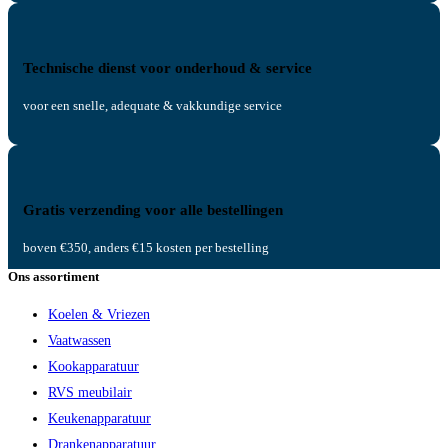
Technische dienst voor onderhoud & service
voor een snelle, adequate & vakkundige service
Gratis verzending voor alle bestellingen
boven €350, anders €15 kosten per bestelling
Ons assortiment
Koelen & Vriezen
Vaatwassen
Kookapparatuur
RVS meubilair
Keukenapparatuur
Drankenapparatuur