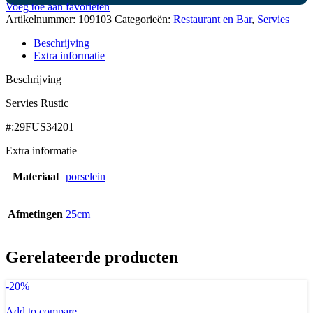
Voeg toe aan favorieten
Artikelnummer:
109103
Categorieën:
Restaurant en Bar
,
Servies
Beschrijving
Extra informatie
Beschrijving
Servies Rustic
#:29FUS34201
Extra informatie
Materiaal
porselein
Afmetingen
25cm
Gerelateerde producten
-20%
Add to compare