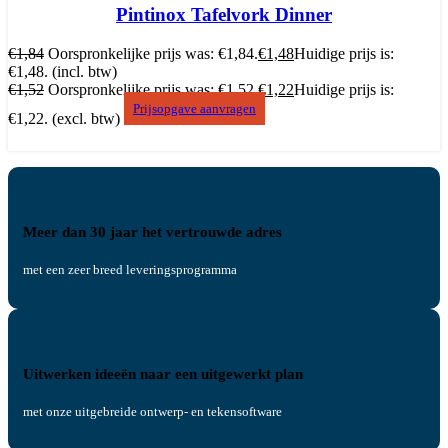
Pintinox Tafelvork Dinner
€
1,84
Oorspronkelijke prijs was: €1,84.
€
1,48
Huidige prijs is:
€1,48.
(incl. btw)
€
1,52
Oorspronkelijke prijs was: €1,52.
€
1,22
Huidige prijs is:
Prijsopgave aanvragen
€1,22.
(excl. btw)
Meer dan 30 jaar het vertrouwde adres
met een zeer breed leveringsprogramma
Uitwerken ideeën naar een uitgewerkt plan
met onze uitgebreide ontwerp- en tekensoftware