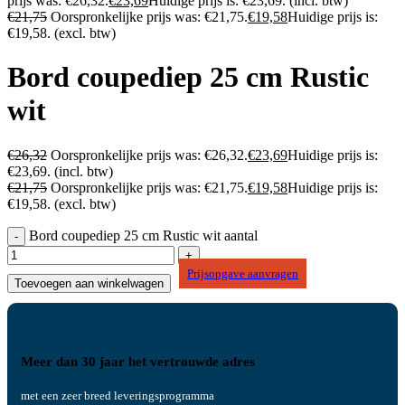
prijs was: €26,32.
€
23,69
Huidige prijs is: €23,69.
(incl. btw)
€
21,75
Oorspronkelijke prijs was: €21,75.
€
19,58
Huidige prijs is:
€19,58.
(excl. btw)
Bord coupediep 25 cm Rustic
wit
€
26,32
Oorspronkelijke prijs was: €26,32.
€
23,69
Huidige prijs is:
€23,69.
(incl. btw)
€
21,75
Oorspronkelijke prijs was: €21,75.
€
19,58
Huidige prijs is:
€19,58.
(excl. btw)
Bord coupediep 25 cm Rustic wit aantal
Prijsopgave aanvragen
Toevoegen aan winkelwagen
Meer dan 30 jaar het vertrouwde adres
met een zeer breed leveringsprogramma