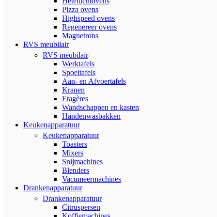
Heteluchtovens
Pizza ovens
Highspeed ovens
Regenereer ovens
Magnetrons
RVS meubilair
RVS meubilair
Werktafels
Spoeltafels
Aan- en Afvoertafels
Kranen
Etagères
Wandschappen en kasten
Handenwasbakken
Keukenapparatuur
Keukenapparatuur
Toasters
Mixers
Snijmachines
Blenders
Vacumeermachines
Drankenapparatuur
Drankenapparatuur
Citruspersen
Koffiemachines