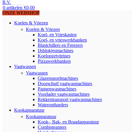
0
artikelen
€
0,00
ONZE WEBSHOP
Koelen & Vriezen
Koelen & Vriezen
Koel- en Vrieskasten
Koel- en vrieswerkbanken
Blastchillers en Freezers
IJsblokjesmachines
Koelopzetvitrines
Pizzawerkbanken
Vaatwassen
Vaatwassen
Glazenspoelmachines
Doorschuif vaatwasmachines
Pannenwasmachines
Voorlader vaatwasmachines
Rekkentransport vaatwasmachines
Waterontharders
Kookapparatuur
Kookapparatuur
Kook-, Bak- en Braadapparatuur
Combisteamers