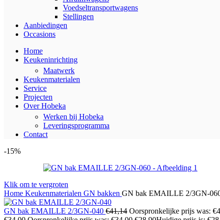
Voedseltransportwagens
Stellingen
Aanbiedingen
Occasions
Home
Keukeninrichting
Maatwerk
Keukenmaterialen
Service
Projecten
Over Hobeka
Werken bij Hobeka
Leveringsprogramma
Contact
-15%
Klik om te vergroten
Home
Keukenmaterialen
GN bakken
GN bak EMAILLE 2/3GN-06
GN bak EMAILLE 2/3GN-040
€
41,14
Oorspronkelijke prijs was: €
€
34,00
Oorspronkelijke prijs was: €34,00.
€
28,90
Huidige prijs is: €28