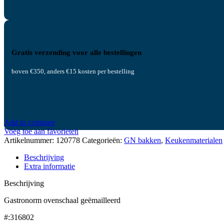
Gratis verzending voor alle bestellingen
boven €350, anders €15 kosten per bestelling
Add to compare
Voeg toe aan favorieten
Artikelnummer:
120778
Categorieën:
GN bakken
,
Keukenmaterialen
Beschrijving
Extra informatie
Beschrijving
Gastronorm ovenschaal geëmailleerd
#:316802