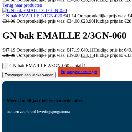
Terug naar producten
GN bak EMAILLE 1/1GN-020
€
41,14
Oorspronkelijke prijs was: €
€
34,00
Oorspronkelijke prijs was: €34,00.
€
28,90
Huidige prijs is: €28
GN bak EMAILLE 2/3GN-060
€
47,19
Oorspronkelijke prijs was: €47,19.
€
40,11
Huidige prijs is: €40
€
39,00
Oorspronkelijke prijs was: €39,00.
€
33,15
Huidige prijs is: €33
GN bak EMAILLE 2/3GN-060 aantal
Prijsopgave aanvragen
Toevoegen aan winkelwagen
Meer dan 30 jaar het vertrouwde adres
met een zeer breed leveringsprogramma