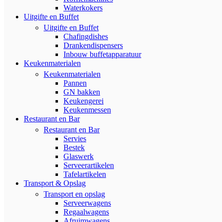
Waterkokers
Uitgifte en Buffet
Uitgifte en Buffet
Chafingdishes
Drankendispensers
Inbouw buffetapparatuur
Keukenmaterialen
Keukenmaterialen
Pannen
GN bakken
Keukengerei
Keukenmessen
Restaurant en Bar
Restaurant en Bar
Servies
Bestek
Glaswerk
Serveerartikelen
Tafelartikelen
Transport & Opslag
Transport en opslag
Serveerwagens
Regaalwagens
Afruimwagens