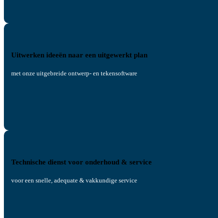
Uitwerken ideeën naar een uitgewerkt plan
met onze uitgebreide ontwerp- en tekensoftware
Technische dienst voor onderhoud & service
voor een snelle, adequate & vakkundige service