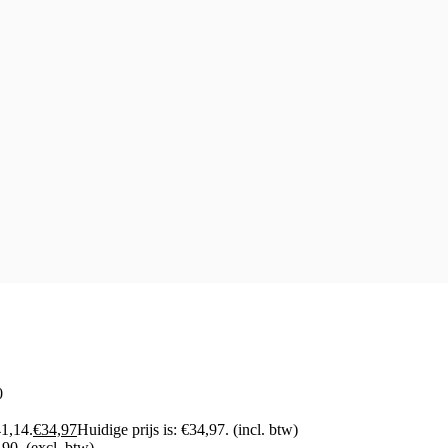
0
41,14.
€
34,97
Huidige prijs is: €34,97.
(incl. btw)
,90.
(excl. btw)