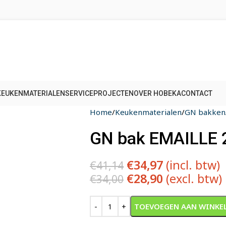
KEUKENMATERIALEN
SERVICE
PROJECTEN
OVER HOBEKA
CONTACT
Home
Keukenmaterialen
GN bakken
GN bak EMAILLE 
€
34,97
(incl. btw)
€
41,14
€
28,90
(excl. btw)
€
34,00
Alternative:
TOEVOEGEN AAN WINKE