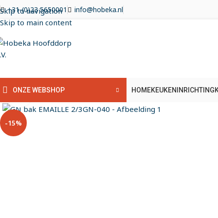
+31-(0)23 5650001
info@hobeka.nl
Skip to navigation
Skip to main content
HOME
KEUKENINRICHTING
ONZE WEBSHOP
Klik om te vergroten
-15%