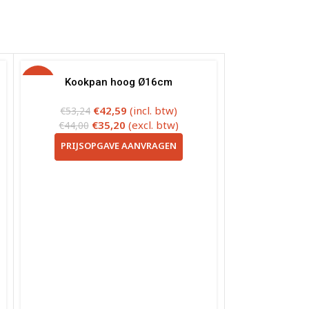
-20%
Kookpan hoog Ø16cm
€
42,59
(incl. btw)
€
53,24
€
35,20
(excl. btw)
€
44,00
PRIJSOPGAVE AANVRAGEN