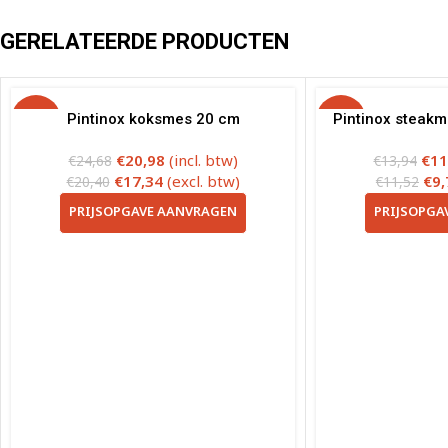
GERELATEERDE PRODUCTEN
-15%
Pintinox koksmes 20 cm
-15%
Pintinox steakm
€
20,98
(incl. btw)
€
11
€
24,68
€
13,94
€
17,34
(excl. btw)
€
9,
€
20,40
€
11,52
PRIJSOPGAVE AANVRAGEN
PRIJSOPGA