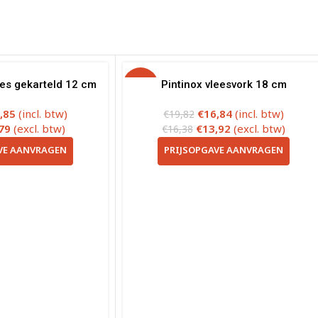
es gekarteld 12 cm
-15%
Pintinox vleesvork 18 cm
,85
(incl. btw)
€
16,84
(incl. btw)
€
19,82
79
(excl. btw)
€
13,92
(excl. btw)
€
16,38
VE AANVRAGEN
PRIJSOPGAVE AANVRAGEN