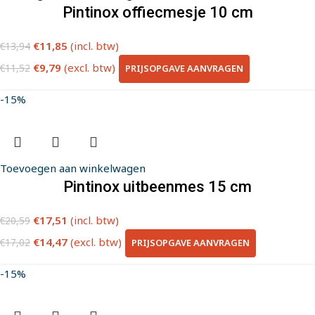
Pintinox offiecmesje 10 cm
€
11,85
(incl. btw)
€
13,94
€
9,79
(excl. btw)
PRIJSOPGAVE AANVRAGEN
€
11,52
-15%
Toevoegen aan winkelwagen
Pintinox uitbeenmes 15 cm
€
17,51
(incl. btw)
€
20,59
€
14,47
(excl. btw)
PRIJSOPGAVE AANVRAGEN
€
17,02
-15%