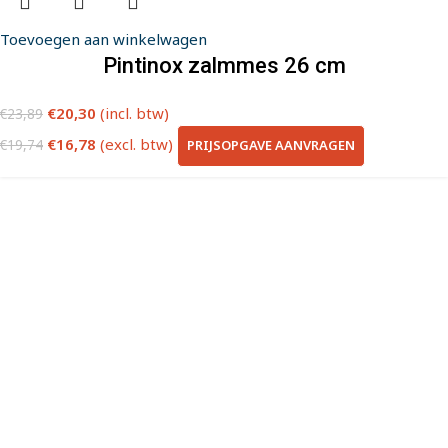
Toevoegen aan winkelwagen
Pintinox zalmmes 26 cm
€
20,30
(incl. btw)
€
23,89
€
16,78
(excl. btw)
PRIJSOPGAVE AANVRAGEN
€
19,74