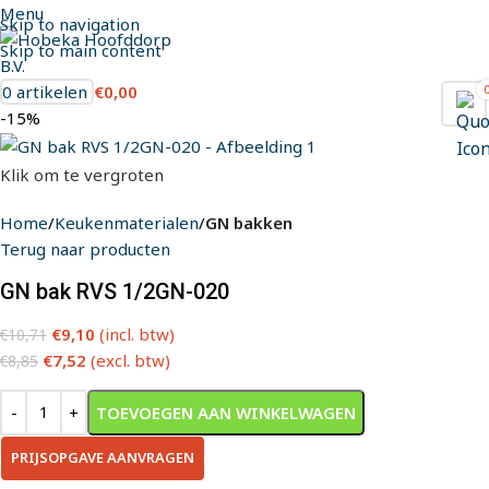
Menu
Skip to navigation
Skip to main content
0
artikelen
€
0,00
-15%
Klik om te vergroten
Home
Keukenmaterialen
GN bakken
Terug naar producten
GN bak RVS 1/2GN-020
€
9,10
(incl. btw)
€
10,71
€
7,52
(excl. btw)
€
8,85
TOEVOEGEN AAN WINKELWAGEN
PRIJSOPGAVE AANVRAGEN