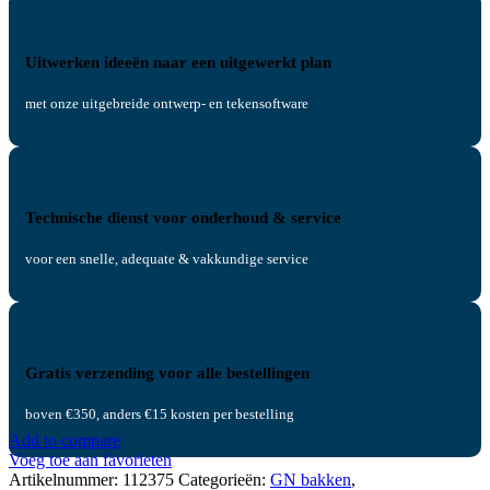
Uitwerken ideeën naar een uitgewerkt plan
met onze uitgebreide ontwerp- en tekensoftware
Technische dienst voor onderhoud & service
voor een snelle, adequate & vakkundige service
Gratis verzending voor alle bestellingen
boven €350, anders €15 kosten per bestelling
Add to compare
Voeg toe aan favorieten
Artikelnummer:
112375
Categorieën:
GN bakken
,