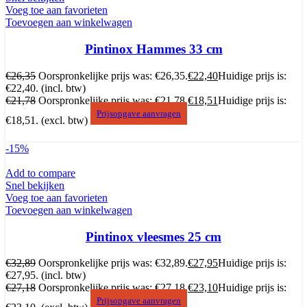
Voeg toe aan favorieten
Toevoegen aan winkelwagen
Pintinox Hammes 33 cm
€
26,35
Oorspronkelijke prijs was: €26,35.
€
22,40
Huidige prijs is:
€22,40.
(incl. btw)
€
21,78
Oorspronkelijke prijs was: €21,78.
€
18,51
Huidige prijs is:
Prijsopgave aanvragen
€18,51.
(excl. btw)
-15%
Add to compare
Snel bekijken
Voeg toe aan favorieten
Toevoegen aan winkelwagen
Pintinox vleesmes 25 cm
€
32,89
Oorspronkelijke prijs was: €32,89.
€
27,95
Huidige prijs is:
€27,95.
(incl. btw)
€
27,18
Oorspronkelijke prijs was: €27,18.
€
23,10
Huidige prijs is:
Prijsopgave aanvragen