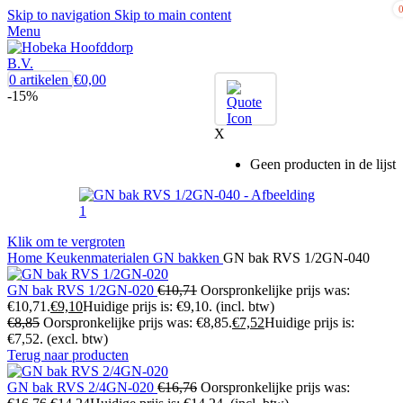
Skip to navigation
Skip to main content
Menu
0
artikelen
€
0,00
-15%
X
Geen producten in de lijst
Klik om te vergroten
Home
Keukenmaterialen
GN bakken
GN bak RVS 1/2GN-040
GN bak RVS 1/2GN-020
€
10,71
Oorspronkelijke prijs was:
€10,71.
€
9,10
Huidige prijs is: €9,10.
(incl. btw)
€
8,85
Oorspronkelijke prijs was: €8,85.
€
7,52
Huidige prijs is:
€7,52.
(excl. btw)
Terug naar producten
GN bak RVS 2/4GN-020
€
16,76
Oorspronkelijke prijs was: