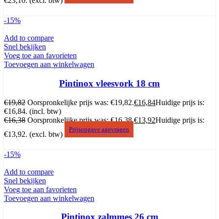
€23,10.
(excl. btw)
-15%
Add to compare
Snel bekijken
Voeg toe aan favorieten
Toevoegen aan winkelwagen
Pintinox vleesvork 18 cm
€
19,82
Oorspronkelijke prijs was: €19,82.
€
16,84
Huidige prijs is:
€16,84.
(incl. btw)
€
16,38
Oorspronkelijke prijs was: €16,38.
€
13,92
Huidige prijs is:
Prijsopgave aanvragen
€13,92.
(excl. btw)
-15%
Add to compare
Snel bekijken
Voeg toe aan favorieten
Toevoegen aan winkelwagen
Pintinox zalmmes 26 cm