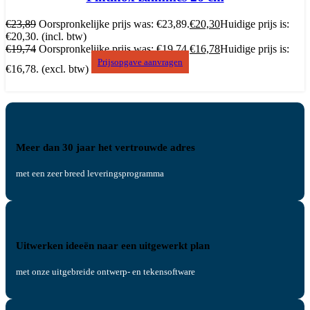
€
23,89
Oorspronkelijke prijs was: €23,89.
€
20,30
Huidige prijs is:
€20,30.
(incl. btw)
€
19,74
Oorspronkelijke prijs was: €19,74.
€
16,78
Huidige prijs is:
Prijsopgave aanvragen
€16,78.
(excl. btw)
Meer dan 30 jaar het vertrouwde adres
met een zeer breed leveringsprogramma
Uitwerken ideeën naar een uitgewerkt plan
met onze uitgebreide ontwerp- en tekensoftware