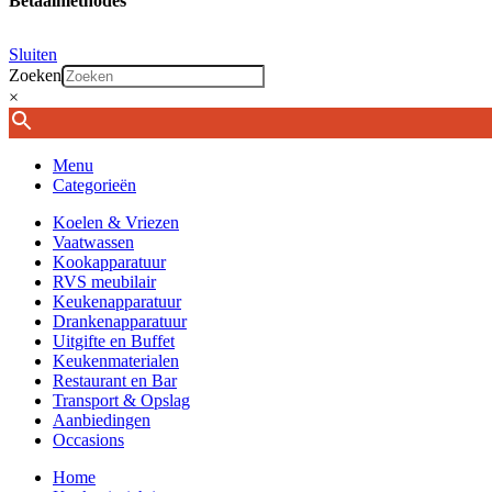
Betaalmethodes
Sluiten
Zoeken
×
Menu
Categorieën
Koelen & Vriezen
Vaatwassen
Kookapparatuur
RVS meubilair
Keukenapparatuur
Drankenapparatuur
Uitgifte en Buffet
Keukenmaterialen
Restaurant en Bar
Transport & Opslag
Aanbiedingen
Occasions
Home