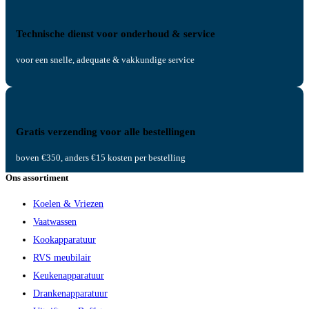
Technische dienst voor onderhoud & service
voor een snelle, adequate & vakkundige service
Gratis verzending voor alle bestellingen
boven €350, anders €15 kosten per bestelling
Ons assortiment
Koelen & Vriezen
Vaatwassen
Kookapparatuur
RVS meubilair
Keukenapparatuur
Drankenapparatuur