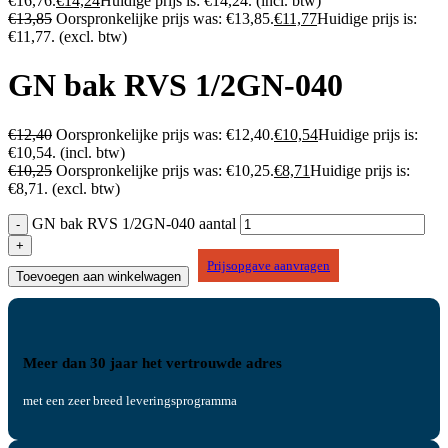
€16,76.
€
14,24
Huidige prijs is: €14,24.
(incl. btw)
€
13,85
Oorspronkelijke prijs was: €13,85.
€
11,77
Huidige prijs is:
€11,77.
(excl. btw)
GN bak RVS 1/2GN-040
€
12,40
Oorspronkelijke prijs was: €12,40.
€
10,54
Huidige prijs is:
€10,54.
(incl. btw)
€
10,25
Oorspronkelijke prijs was: €10,25.
€
8,71
Huidige prijs is:
€8,71.
(excl. btw)
GN bak RVS 1/2GN-040 aantal
Prijsopgave aanvragen
Toevoegen aan winkelwagen
Meer dan 30 jaar het vertrouwde adres
met een zeer breed leveringsprogramma