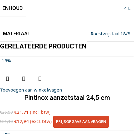
INHOUD
4 L
MATERIAAL
Roestvrijstaal 18/8
GERELATEERDE PRODUCTEN
-15%
Toevoegen aan winkelwagen
Pintinox aanzetstaal 24,5 cm
€
21,71
(incl. btw)
€
25,53
€
17,94
(excl. btw)
PRIJSOPGAVE AANVRAGEN
€
21,10