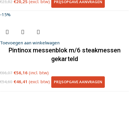
€
20,25
(excl. btw)
PRIJSOPGAVE AANVRAGEN
€
23,82
-15%
Toevoegen aan winkelwagen
Pintinox messenblok m/6 steakmessen
gekarteld
€
56,16
(incl. btw)
€
66,07
€
46,41
(excl. btw)
PRIJSOPGAVE AANVRAGEN
€
54,60