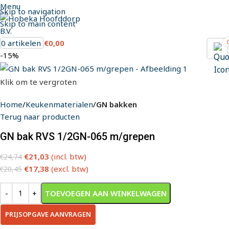
Menu
Skip to navigation
Skip to main content
0
artikelen
€
0,00
-15%
Klik om te vergroten
Home
Keukenmaterialen
GN bakken
Terug naar producten
GN bak RVS 1/2GN-065 m/grepen
€
21,03
(incl. btw)
€
24,74
€
17,38
(excl. btw)
€
20,45
TOEVOEGEN AAN WINKELWAGEN
PRIJSOPGAVE AANVRAGEN