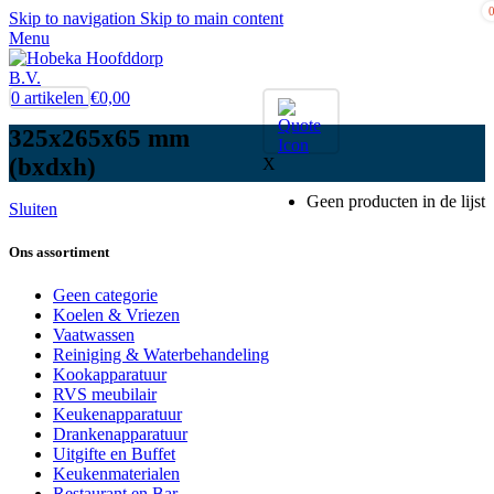
Skip to navigation
Skip to main content
Menu
0
artikelen
€
0,00
325x265x65 mm
(bxdxh)
X
Geen producten in de lijst
Sluiten
Ons assortiment
Geen categorie
Koelen & Vriezen
Vaatwassen
Reiniging & Waterbehandeling
Kookapparatuur
RVS meubilair
Keukenapparatuur
Drankenapparatuur
Uitgifte en Buffet
Keukenmaterialen
Restaurant en Bar