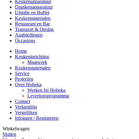
Keukenapparatuur
Drankenapparatuur
Uitgifte en Buffet
Keukenmaterialen
Restaurant en Bar
Transport & Opslag
Aanbiedingen
Occasions
Home
Keukeninrichting
Maatwerk
Keukenmaterialen
Service
Projecten
Over Hobeka
Werken bij Hobeka
Leveringsprogramma
Contact
Verlanglijst
Vergelijken
Inloggen / Registreren
Winkelwagen
Sluiten