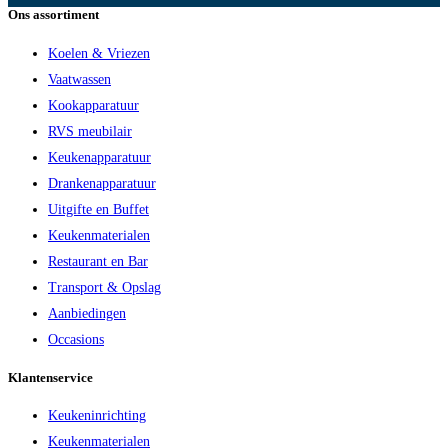
Ons assortiment
Koelen & Vriezen
Vaatwassen
Kookapparatuur
RVS meubilair
Keukenapparatuur
Drankenapparatuur
Uitgifte en Buffet
Keukenmaterialen
Restaurant en Bar
Transport & Opslag
Aanbiedingen
Occasions
Klantenservice
Keukeninrichting
Keukenmaterialen