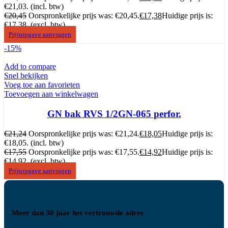
€21,03.
(incl. btw)
€
20,45
Oorspronkelijke prijs was: €20,45.
€
17,38
Huidige prijs is:
€17,38.
(excl. btw)
Prijsopgave aanvragen
-15%
Add to compare
Snel bekijken
Voeg toe aan favorieten
Toevoegen aan winkelwagen
GN bak RVS 1/2GN-065 perfor.
€
21,24
Oorspronkelijke prijs was: €21,24.
€
18,05
Huidige prijs is:
€18,05.
(incl. btw)
€
17,55
Oorspronkelijke prijs was: €17,55.
€
14,92
Huidige prijs is:
€14,92.
(excl. btw)
Prijsopgave aanvragen
Meer dan 30 jaar het vertrouwde adres