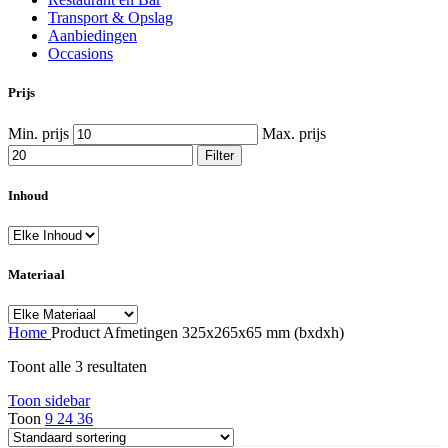
Transport & Opslag
Aanbiedingen
Occasions
Prijs
Min. prijs
Max. prijs
Filter
Inhoud
Materiaal
Home
Product Afmetingen
325x265x65 mm (bxdxh)
Toont alle 3 resultaten
Toon sidebar
Toon
9
24
36