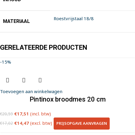
Roestvrijstaal 18/8
MATERIAAL
GERELATEERDE PRODUCTEN
-15%
Toevoegen aan winkelwagen
Pintinox broodmes 20 cm
€
17,51
(incl. btw)
€
20,59
€
14,47
(excl. btw)
PRIJSOPGAVE AANVRAGEN
€
17,02