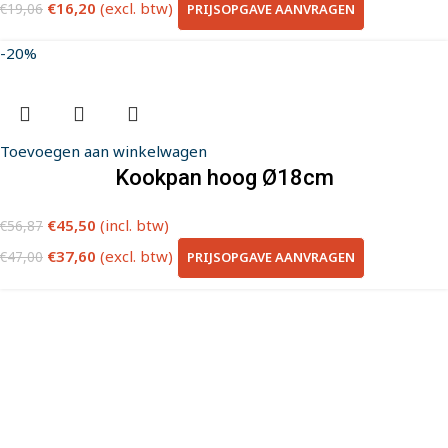
€
16,20
(excl. btw)
PRIJSOPGAVE AANVRAGEN
€
19,06
-20%
Toevoegen aan winkelwagen
Kookpan hoog Ø18cm
€
45,50
(incl. btw)
€
56,87
€
37,60
(excl. btw)
PRIJSOPGAVE AANVRAGEN
€
47,00