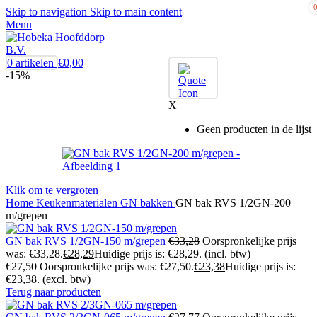
Skip to navigation
Skip to main content
Menu
0
artikelen
€
0,00
-15%
X
Geen producten in de lijst
Klik om te vergroten
Home
Keukenmaterialen
GN bakken
GN bak RVS 1/2GN-200
m/grepen
GN bak RVS 1/2GN-150 m/grepen
€
33,28
Oorspronkelijke prijs
was: €33,28.
€
28,29
Huidige prijs is: €28,29.
(incl. btw)
€
27,50
Oorspronkelijke prijs was: €27,50.
€
23,38
Huidige prijs is:
€23,38.
(excl. btw)
Terug naar producten