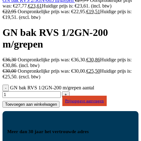
GN bak RVS 2/3GN-065 m/grepen
€
27,77
Oorspronkelijke prijs
was: €27,77.
€
23,61
Huidige prijs is: €23,61.
(incl. btw)
€
22,95
Oorspronkelijke prijs was: €22,95.
€
19,51
Huidige prijs is:
€19,51.
(excl. btw)
GN bak RVS 1/2GN-200
m/grepen
€
36,30
Oorspronkelijke prijs was: €36,30.
€
30,86
Huidige prijs is:
€30,86.
(incl. btw)
€
30,00
Oorspronkelijke prijs was: €30,00.
€
25,50
Huidige prijs is:
€25,50.
(excl. btw)
GN bak RVS 1/2GN-200 m/grepen aantal
Prijsopgave aanvragen
Toevoegen aan winkelwagen
Meer dan 30 jaar het vertrouwde adres