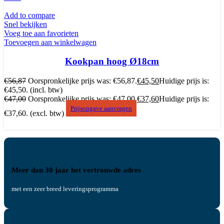
Add to compare
Snel bekijken
Voeg toe aan favorieten
Toevoegen aan winkelwagen
Kookpan hoog Ø18cm
€
56,87
Oorspronkelijke prijs was: €56,87.
€
45,50
Huidige prijs is:
€45,50.
(incl. btw)
€
47,00
Oorspronkelijke prijs was: €47,00.
€
37,60
Huidige prijs is:
Prijsopgave aanvragen
€37,60.
(excl. btw)
Meer dan 30 jaar het vertrouwde adres
met een zeer breed leveringsprogramma