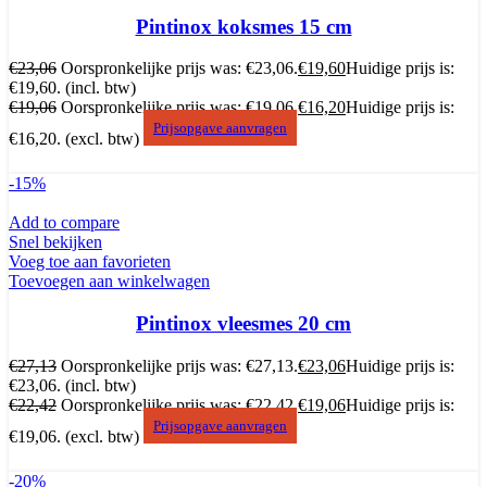
Pintinox koksmes 15 cm
€
23,06
Oorspronkelijke prijs was: €23,06.
€
19,60
Huidige prijs is:
€19,60.
(incl. btw)
€
19,06
Oorspronkelijke prijs was: €19,06.
€
16,20
Huidige prijs is:
Prijsopgave aanvragen
€16,20.
(excl. btw)
-15%
Add to compare
Snel bekijken
Voeg toe aan favorieten
Toevoegen aan winkelwagen
Pintinox vleesmes 20 cm
€
27,13
Oorspronkelijke prijs was: €27,13.
€
23,06
Huidige prijs is:
€23,06.
(incl. btw)
€
22,42
Oorspronkelijke prijs was: €22,42.
€
19,06
Huidige prijs is:
Prijsopgave aanvragen
€19,06.
(excl. btw)
-20%