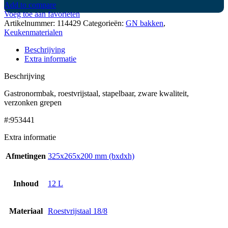
Add to compare
Voeg toe aan favorieten
Artikelnummer:
114429
Categorieën:
GN bakken
,
Keukenmaterialen
Beschrijving
Extra informatie
Beschrijving
Gastronormbak, roestvrijstaal, stapelbaar, zware kwaliteit,
verzonken grepen
#:953441
Extra informatie
Afmetingen
325x265x200 mm (bxdxh)
Inhoud
12 L
Materiaal
Roestvrijstaal 18/8