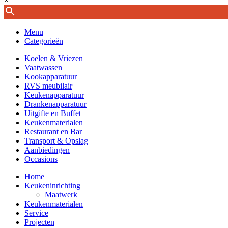
×
Menu
Categorieën
Koelen & Vriezen
Vaatwassen
Kookapparatuur
RVS meubilair
Keukenapparatuur
Drankenapparatuur
Uitgifte en Buffet
Keukenmaterialen
Restaurant en Bar
Transport & Opslag
Aanbiedingen
Occasions
Home
Keukeninrichting
Maatwerk
Keukenmaterialen
Service
Projecten