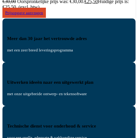
€
30,00
Oorspronkelijke prijs was: €30,00.
€
25,50
Huidige prijs is:
€25,50.
(excl. btw)
Prijsopgave aanvragen
Meer dan 30 jaar het vertrouwde adres
met een zeer breed leveringsprogramma
Uitwerken ideeën naar een uitgewerkt plan
met onze uitgebreide ontwerp- en tekensoftware
Technische dienst voor onderhoud & service
voor een snelle, adequate & vakkundige service