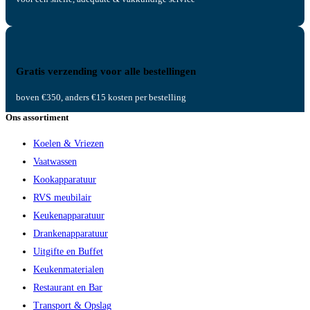
Gratis verzending voor alle bestellingen
boven €350, anders €15 kosten per bestelling
Ons assortiment
Koelen & Vriezen
Vaatwassen
Kookapparatuur
RVS meubilair
Keukenapparatuur
Drankenapparatuur
Uitgifte en Buffet
Keukenmaterialen
Restaurant en Bar
Transport & Opslag