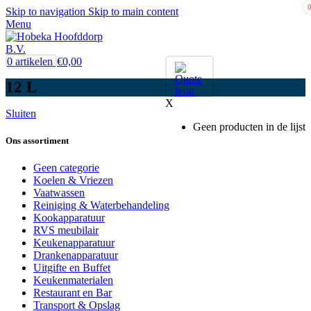
Skip to navigation
Skip to main content
Menu
0
artikelen
€
0,00
12 L
X
Sluiten
Geen producten in de lijst
Ons assortiment
Geen categorie
Koelen & Vriezen
Vaatwassen
Reiniging & Waterbehandeling
Kookapparatuur
RVS meubilair
Keukenapparatuur
Drankenapparatuur
Uitgifte en Buffet
Keukenmaterialen
Restaurant en Bar
Transport & Opslag