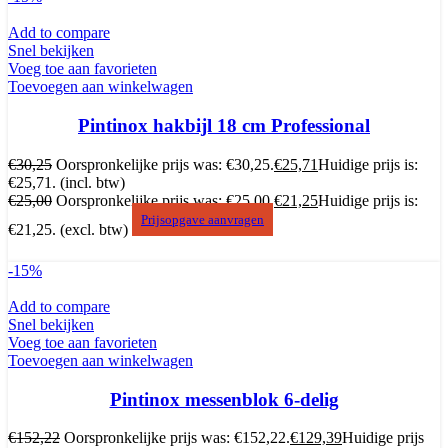
Add to compare
Snel bekijken
Voeg toe aan favorieten
Toevoegen aan winkelwagen
Pintinox hakbijl 18 cm Professional
€
30,25
Oorspronkelijke prijs was: €30,25.
€
25,71
Huidige prijs is:
€25,71.
(incl. btw)
€
25,00
Oorspronkelijke prijs was: €25,00.
€
21,25
Huidige prijs is:
Prijsopgave aanvragen
€21,25.
(excl. btw)
-15%
Add to compare
Snel bekijken
Voeg toe aan favorieten
Toevoegen aan winkelwagen
Pintinox messenblok 6-delig
€
152,22
Oorspronkelijke prijs was: €152,22.
€
129,39
Huidige prijs