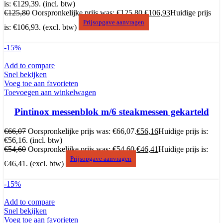
is: €129,39.
(incl. btw)
€
125,80
Oorspronkelijke prijs was: €125,80.
€
106,93
Huidige prijs
Prijsopgave aanvragen
is: €106,93.
(excl. btw)
-15%
Add to compare
Snel bekijken
Voeg toe aan favorieten
Toevoegen aan winkelwagen
Pintinox messenblok m/6 steakmessen gekarteld
€
66,07
Oorspronkelijke prijs was: €66,07.
€
56,16
Huidige prijs is:
€56,16.
(incl. btw)
€
54,60
Oorspronkelijke prijs was: €54,60.
€
46,41
Huidige prijs is:
Prijsopgave aanvragen
€46,41.
(excl. btw)
-15%
Add to compare
Snel bekijken
Voeg toe aan favorieten