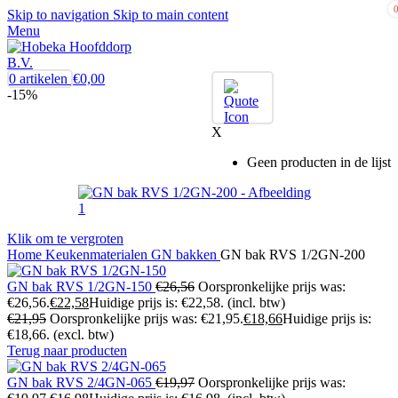
Skip to navigation
Skip to main content
Menu
0
artikelen
€
0,00
-15%
X
Geen producten in de lijst
Klik om te vergroten
Home
Keukenmaterialen
GN bakken
GN bak RVS 1/2GN-200
GN bak RVS 1/2GN-150
€
26,56
Oorspronkelijke prijs was:
€26,56.
€
22,58
Huidige prijs is: €22,58.
(incl. btw)
€
21,95
Oorspronkelijke prijs was: €21,95.
€
18,66
Huidige prijs is:
€18,66.
(excl. btw)
Terug naar producten
GN bak RVS 2/4GN-065
€
19,97
Oorspronkelijke prijs was: