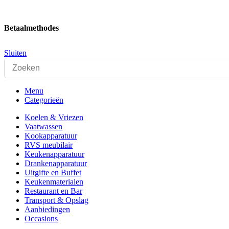
Betaalmethodes
Sluiten
Menu
Categorieën
Koelen & Vriezen
Vaatwassen
Kookapparatuur
RVS meubilair
Keukenapparatuur
Drankenapparatuur
Uitgifte en Buffet
Keukenmaterialen
Restaurant en Bar
Transport & Opslag
Aanbiedingen
Occasions