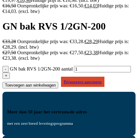
€19,97.
€
16,98
Huidige prijs is: €16,98.
(incl. btw)
€
16,50
Oorspronkelijke prijs was: €16,50.
€
14,03
Huidige prijs is:
€14,03.
(excl. btw)
GN bak RVS 1/2GN-200
€
33,28
Oorspronkelijke prijs was: €33,28.
€
28,29
Huidige prijs is:
€28,29.
(incl. btw)
€
27,50
Oorspronkelijke prijs was: €27,50.
€
23,38
Huidige prijs is:
€23,38.
(excl. btw)
GN bak RVS 1/2GN-200 aantal
Prijsopgave aanvragen
Toevoegen aan winkelwagen
Meer dan 30 jaar het vertrouwde adres
met een zeer breed leveringsprogramma