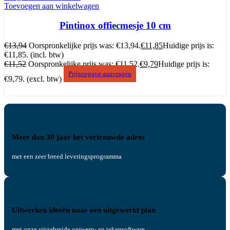
Toevoegen aan winkelwagen
Pintinox offiecmesje 10 cm
€
13,94
Oorspronkelijke prijs was: €13,94.
€
11,85
Huidige prijs is:
€11,85.
(incl. btw)
€
11,52
Oorspronkelijke prijs was: €11,52.
€
9,79
Huidige prijs is:
Prijsopgave aanvragen
€9,79.
(excl. btw)
Meer dan 30 jaar het vertrouwde adres
met een zeer breed leveringsprogramma
Uitwerken ideeën naar een uitgewerkt plan
met onze uitgebreide ontwerp- en tekensoftware