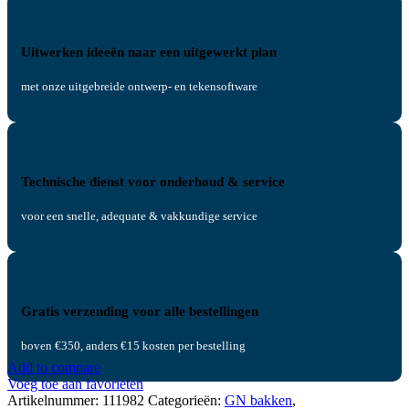
Uitwerken ideeën naar een uitgewerkt plan
met onze uitgebreide ontwerp- en tekensoftware
Technische dienst voor onderhoud & service
voor een snelle, adequate & vakkundige service
Gratis verzending voor alle bestellingen
boven €350, anders €15 kosten per bestelling
Add to compare
Voeg toe aan favorieten
Artikelnummer:
111982
Categorieën:
GN bakken
,