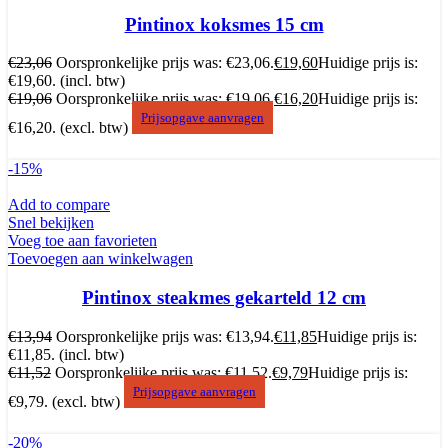
Pintinox koksmes 15 cm
€
23,06
Oorspronkelijke prijs was: €23,06.
€
19,60
Huidige prijs is:
€19,60.
(incl. btw)
€
19,06
Oorspronkelijke prijs was: €19,06.
€
16,20
Huidige prijs is:
Prijsopgave aanvragen
€16,20.
(excl. btw)
-15%
Add to compare
Snel bekijken
Voeg toe aan favorieten
Toevoegen aan winkelwagen
Pintinox steakmes gekarteld 12 cm
€
13,94
Oorspronkelijke prijs was: €13,94.
€
11,85
Huidige prijs is:
€11,85.
(incl. btw)
€
11,52
Oorspronkelijke prijs was: €11,52.
€
9,79
Huidige prijs is:
Prijsopgave aanvragen
€9,79.
(excl. btw)
-20%