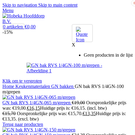
Skip to navigation
Skip to main content
Menu
0
artikelen
€
0,00
-15%
X
Geen producten in de lijst
Klik om te vergroten
Home
Keukenmaterialen
GN bakken
GN bak RVS 1/4GN-100
m/grepen
GN bak RVS 1/4GN-065 m/grepen
€
19,00
Oorspronkelijke prijs
was: €19,00.
€
16,15
Huidige prijs is: €16,15.
(incl. btw)
€
15,70
Oorspronkelijke prijs was: €15,70.
€
13,35
Huidige prijs is:
€13,35.
(excl. btw)
Terug naar producten