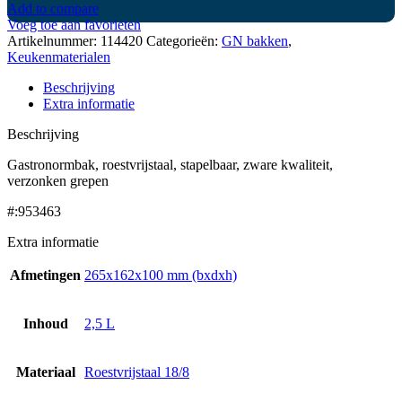
Add to compare
Voeg toe aan favorieten
Artikelnummer:
114420
Categorieën:
GN bakken
,
Keukenmaterialen
Beschrijving
Extra informatie
Beschrijving
Gastronormbak, roestvrijstaal, stapelbaar, zware kwaliteit,
verzonken grepen
#:953463
Extra informatie
Afmetingen
265x162x100 mm (bxdxh)
Inhoud
2,5 L
Materiaal
Roestvrijstaal 18/8