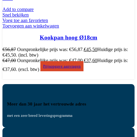
Add to compare
Snel bekijken
Voeg toe aan favorieten
Toevoegen aan winkelwagen
Kookpan hoog Ø18cm
€
56,87
Oorspronkelijke prijs was: €56,87.
€
45,50
Huidige prijs is:
€45,50.
(incl. btw)
€
47,00
Oorspronkelijke prijs was: €47,00.
€
37,60
Huidige prijs is:
Prijsopgave aanvragen
€37,60.
(excl. btw)
Meer dan 30 jaar het vertrouwde adres
met een zeer breed leveringsprogramma