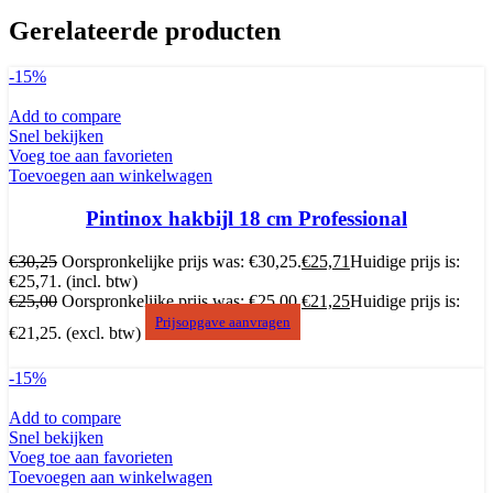
Gerelateerde producten
-15%
Add to compare
Snel bekijken
Voeg toe aan favorieten
Toevoegen aan winkelwagen
Pintinox hakbijl 18 cm Professional
€
30,25
Oorspronkelijke prijs was: €30,25.
€
25,71
Huidige prijs is:
€25,71.
(incl. btw)
€
25,00
Oorspronkelijke prijs was: €25,00.
€
21,25
Huidige prijs is:
Prijsopgave aanvragen
€21,25.
(excl. btw)
-15%
Add to compare
Snel bekijken
Voeg toe aan favorieten
Toevoegen aan winkelwagen