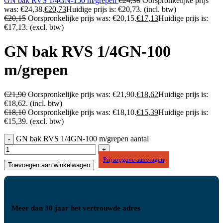
GN bak RVS 1/4GN-150 m/grepen
€
24,38
Oorspronkelijke prijs
was: €24,38.
€
20,73
Huidige prijs is: €20,73.
(incl. btw)
€
20,15
Oorspronkelijke prijs was: €20,15.
€
17,13
Huidige prijs is:
€17,13.
(excl. btw)
GN bak RVS 1/4GN-100
m/grepen
€
21,90
Oorspronkelijke prijs was: €21,90.
€
18,62
Huidige prijs is:
€18,62.
(incl. btw)
€
18,10
Oorspronkelijke prijs was: €18,10.
€
15,39
Huidige prijs is:
€15,39.
(excl. btw)
GN bak RVS 1/4GN-100 m/grepen aantal
Prijsopgave aanvragen
Toevoegen aan winkelwagen
Meer dan 30 jaar het vertrouwde adres