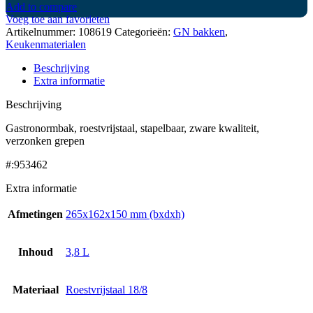
Add to compare
Voeg toe aan favorieten
Artikelnummer:
108619
Categorieën:
GN bakken
,
Keukenmaterialen
Beschrijving
Extra informatie
Beschrijving
Gastronormbak, roestvrijstaal, stapelbaar, zware kwaliteit,
verzonken grepen
#:953462
Extra informatie
Afmetingen
265x162x150 mm (bxdxh)
Inhoud
3,8 L
Materiaal
Roestvrijstaal 18/8