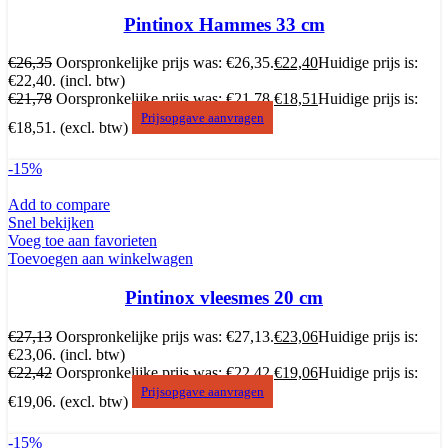
Pintinox Hammes 33 cm
€
26,35
Oorspronkelijke prijs was: €26,35.
€
22,40
Huidige prijs is:
€22,40.
(incl. btw)
€
21,78
Oorspronkelijke prijs was: €21,78.
€
18,51
Huidige prijs is:
Prijsopgave aanvragen
€18,51.
(excl. btw)
-15%
Add to compare
Snel bekijken
Voeg toe aan favorieten
Toevoegen aan winkelwagen
Pintinox vleesmes 20 cm
€
27,13
Oorspronkelijke prijs was: €27,13.
€
23,06
Huidige prijs is:
€23,06.
(incl. btw)
€
22,42
Oorspronkelijke prijs was: €22,42.
€
19,06
Huidige prijs is:
Prijsopgave aanvragen
€19,06.
(excl. btw)
-15%