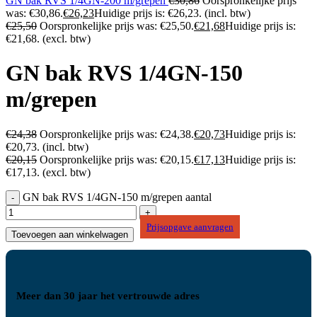
GN bak RVS 1/4GN-200 m/grepen
€
30,86
Oorspronkelijke prijs
was: €30,86.
€
26,23
Huidige prijs is: €26,23.
(incl. btw)
€
25,50
Oorspronkelijke prijs was: €25,50.
€
21,68
Huidige prijs is:
€21,68.
(excl. btw)
GN bak RVS 1/4GN-150
m/grepen
€
24,38
Oorspronkelijke prijs was: €24,38.
€
20,73
Huidige prijs is:
€20,73.
(incl. btw)
€
20,15
Oorspronkelijke prijs was: €20,15.
€
17,13
Huidige prijs is:
€17,13.
(excl. btw)
GN bak RVS 1/4GN-150 m/grepen aantal
Prijsopgave aanvragen
Toevoegen aan winkelwagen
Meer dan 30 jaar het vertrouwde adres