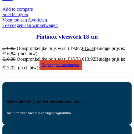
Add to compare
Snel bekijken
Voeg toe aan favorieten
Toevoegen aan winkelwagen
Pintinox vleesvork 18 cm
€
19,82
Oorspronkelijke prijs was: €19,82.
€
16,84
Huidige prijs is:
€16,84.
(incl. btw)
€
16,38
Oorspronkelijke prijs was: €16,38.
€
13,92
Huidige prijs is:
Prijsopgave aanvragen
€13,92.
(excl. btw)
Meer dan 30 jaar het vertrouwde adres
met een zeer breed leveringsprogramma