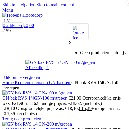
Skip to navigation
Skip to main content
Menu
0
artikelen
€
0,00
-15%
X
Geen producten in de lijst
Klik om te vergroten
Home
Keukenmaterialen
GN bakken
GN bak RVS 1/4GN-150
m/grepen
GN bak RVS 1/4GN-100 m/grepen
€
21,90
Oorspronkelijke prijs
was: €21,90.
€
18,62
Huidige prijs is: €18,62.
(incl. btw)
€
18,10
Oorspronkelijke prijs was: €18,10.
€
15,39
Huidige prijs is:
€15,39.
(excl. btw)
Terug naar producten