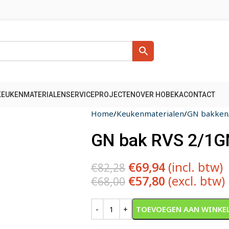
KEUKENMATERIALEN
SERVICE
PROJECTEN
OVER HOBEKA
CONTACT
Home
Keukenmaterialen
GN bakken
GN bak RVS 2/1GN
€
69,94
(incl. btw)
€
82,28
€
57,80
(excl. btw)
€
68,00
Alternative:
TOEVOEGEN AAN WINKE