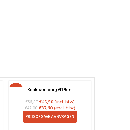
-20%
Kookpan hoog Ø18cm
€
45,50
(incl. btw)
€
56,87
€
37,60
(excl. btw)
€
47,00
PRIJSOPGAVE AANVRAGEN