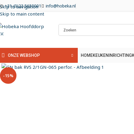
+31-(0)23 5650001
info@hobeka.nl
Skip to navigation
Skip to main content
HOME
KEUKENINRICHTING
ONZE WEBSHOP
Klik om te vergroten
-15%