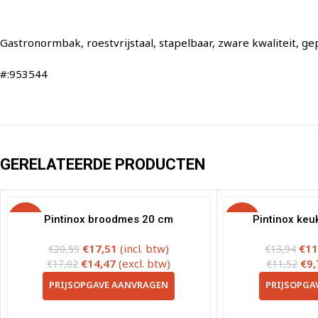
Gastronormbak, roestvrijstaal, stapelbaar, zware kwaliteit, g
#:953544
GERELATEERDE PRODUCTEN
-15%
Pintinox broodmes 20 cm
-15%
Pintinox ke
€
17,51
(incl. btw)
€
11
€
20,59
€
13,94
€
14,47
(excl. btw)
€
9,
€
17,02
€
11,52
PRIJSOPGAVE AANVRAGEN
PRIJSOPGA