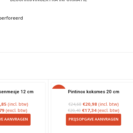
eperforeerd
ukenmesje 12 cm
-15%
Pintinox koksmes 20 cm
,85
(incl. btw)
€
20,98
(incl. btw)
€
24,68
79
(excl. btw)
€
17,34
(excl. btw)
€
20,40
VE AANVRAGEN
PRIJSOPGAVE AANVRAGEN