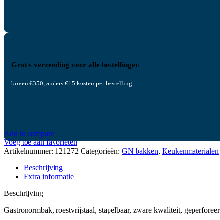
Gratis verzending voor alle bestellingen
boven €350, anders €15 kosten per bestelling
Add to compare
Voeg toe aan favorieten
Artikelnummer:
121272
Categorieën:
GN bakken
,
Keukenmaterialen
Beschrijving
Extra informatie
Beschrijving
Gastronormbak, roestvrijstaal, stapelbaar, zware kwaliteit, geperforee