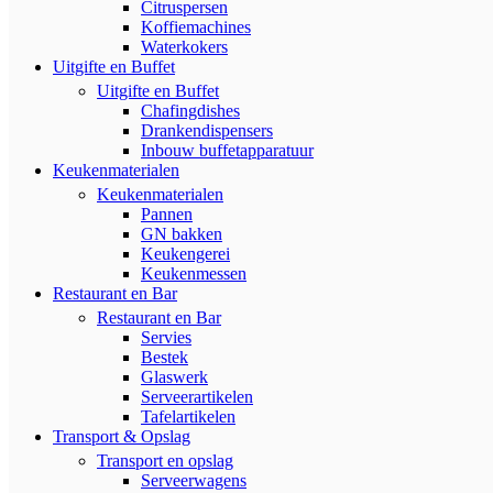
Citruspersen
Koffiemachines
Waterkokers
Uitgifte en Buffet
Uitgifte en Buffet
Chafingdishes
Drankendispensers
Inbouw buffetapparatuur
Keukenmaterialen
Keukenmaterialen
Pannen
GN bakken
Keukengerei
Keukenmessen
Restaurant en Bar
Restaurant en Bar
Servies
Bestek
Glaswerk
Serveerartikelen
Tafelartikelen
Transport & Opslag
Transport en opslag
Serveerwagens