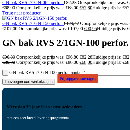
GN bak RVS 2/1GN-065 perfor.
€
82,28
Oorspronkelijke prijs was: €
€
68,00
Oorspronkelijke prijs was: €68,00.
€
57,80
Huidige prijs is: €57
Terug naar producten
GN bak RVS 2/1GN-150 perfor.
€
129,47
Oorspronkelijke prijs was:
€
107,00
Oorspronkelijke prijs was: €107,00.
€
90,95
Huidige prijs is: 
GN bak RVS 2/1GN-100 perfor.
€
96,80
Oorspronkelijke prijs was: €96,80.
€
82,28
Huidige prijs is: €82
€
80,00
Oorspronkelijke prijs was: €80,00.
€
68,00
Huidige prijs is: €68
GN bak RVS 2/1GN-100 perfor. aantal
Prijsopgave aanvragen
Toevoegen aan winkelwagen
Meer dan 30 jaar het vertrouwde adres
met een zeer breed leveringsprogramma