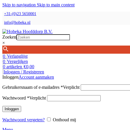
Skip to navigation
Skip to main content
+31-(0)23 5650001
info@hobeka.nl
Zoeken
×
0
Verlanglijst
0
Vergelijken
0
artikelen
€
0,00
Inloggen / Registreren
Inloggen
Account aanmaken
Gebruikersnaam of e-mailadres
*
Verplicht
Wachtwoord
*
Verplicht
Inloggen
Wachtwoord vergeten?
Onthoud mij
Menu