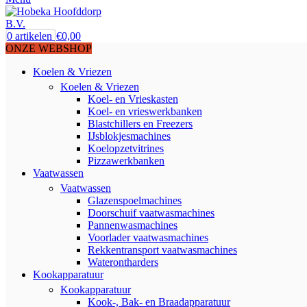
0
artikelen
€
0,00
ONZE WEBSHOP
Koelen & Vriezen
Koelen & Vriezen
Koel- en Vrieskasten
Koel- en vrieswerkbanken
Blastchillers en Freezers
IJsblokjesmachines
Koelopzetvitrines
Pizzawerkbanken
Vaatwassen
Vaatwassen
Glazenspoelmachines
Doorschuif vaatwasmachines
Pannenwasmachines
Voorlader vaatwasmachines
Rekkentransport vaatwasmachines
Waterontharders
Kookapparatuur
Kookapparatuur
Kook-, Bak- en Braadapparatuur