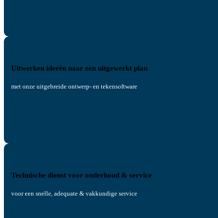
Uitwerken ideeën naar een uitgewerkt plan
met onze uitgebreide ontwerp- en tekensoftware
Technische dienst voor onderhoud & service
voor een snelle, adequate & vakkundige service