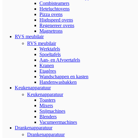
Combisteamers
Heteluchtovens
Pizza ovens
Highspeed ovens
Regenereer ovens
Magnetrons
RVS meubilair
RVS meubilair
Werktafels
Spoeltafels
Aan- en Afvoertafels
Kranen
Etagères
Wandschappen en kasten
Handenwasbakken
Keukenapparatuur
Keukenapparatuur
Toasters
Mixers
Snijmachines
Blenders
Vacumeermachines
Drankenapparatuur
Drankenapparatuur