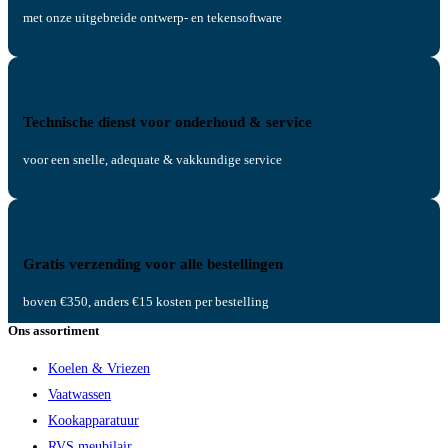
met onze uitgebreide ontwerp- en tekensoftware
Technische dienst voor onderhoud & service
voor een snelle, adequate & vakkundige service
Gratis verzending voor alle bestellingen
boven €350, anders €15 kosten per bestelling
Ons assortiment
Koelen & Vriezen
Vaatwassen
Kookapparatuur
RVS meubilair