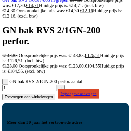
GN bak RVS 1/6GN-065 m/grepen
€
17,30
Oorspronkelijke prijs
was: €17,30.
€
14,71
Huidige prijs is: €14,71.
(incl. btw)
€
14,30
Oorspronkelijke prijs was: €14,30.
€
12,16
Huidige prijs is:
€12,16.
(excl. btw)
GN bak RVS 2/1GN-200
perfor.
€
148,83
Oorspronkelijke prijs was: €148,83.
€
126,51
Huidige prijs
is: €126,51.
(incl. btw)
€
123,00
Oorspronkelijke prijs was: €123,00.
€
104,55
Huidige prijs
is: €104,55.
(excl. btw)
GN bak RVS 2/1GN-200 perfor. aantal
Prijsopgave aanvragen
Toevoegen aan winkelwagen
Meer dan 30 jaar het vertrouwde adres