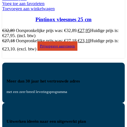
Voeg toe aan favorieten
Toevoegen aan winkelwagen
Pintinox vleesmes 25 cm
€
32,89
Oorspronkelijke prijs was: €32,89.
€
27,95
Huidige prijs is:
€27,95.
(incl. btw)
€
27,18
Oorspronkelijke prijs was: €27,18.
€
23,10
Huidige prijs is:
Prijsopgave aanvragen
€23,10.
(excl. btw)
Meer dan 30 jaar het vertrouwde adres
met een zeer breed leveringsprogramma
Uitwerken ideeën naar een uitgewerkt plan