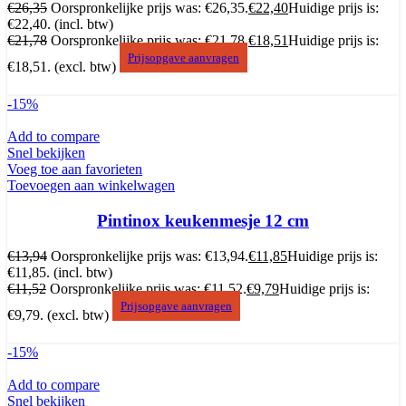
€
26,35
Oorspronkelijke prijs was: €26,35.
€
22,40
Huidige prijs is:
€22,40.
(incl. btw)
€
21,78
Oorspronkelijke prijs was: €21,78.
€
18,51
Huidige prijs is:
Prijsopgave aanvragen
€18,51.
(excl. btw)
-15%
Add to compare
Snel bekijken
Voeg toe aan favorieten
Toevoegen aan winkelwagen
Pintinox keukenmesje 12 cm
€
13,94
Oorspronkelijke prijs was: €13,94.
€
11,85
Huidige prijs is:
€11,85.
(incl. btw)
€
11,52
Oorspronkelijke prijs was: €11,52.
€
9,79
Huidige prijs is:
Prijsopgave aanvragen
€9,79.
(excl. btw)
-15%
Add to compare
Snel bekijken