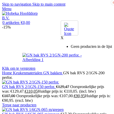
Skip to navigation
Skip to main content
Menu
0
artikelen
€
0,00
-15%
X
Geen producten in de lijst
Klik om te vergroten
Home
Keukenmaterialen
GN bakken
GN bak RVS 2/1GN-200
perfor.
GN bak RVS 2/1GN-150 perfor.
€
129,47
Oorspronkelijke prijs
was: €129,47.
€
110,05
Huidige prijs is: €110,05.
(incl. btw)
€
107,00
Oorspronkelijke prijs was: €107,00.
€
90,95
Huidige prijs is:
€90,95.
(excl. btw)
Terug naar producten