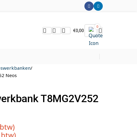
0
€
0,00
ieswerkbanken
52 Neos
elwerkbank T8MG2V252
 btw)
. btw)