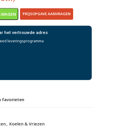
LWAGEN
PRIJSOPGAVE AANVRAGEN
ar het vertrouwde adres
reed leveringsprogramma
 favorieten
ken
,
Koelen & Vriezen