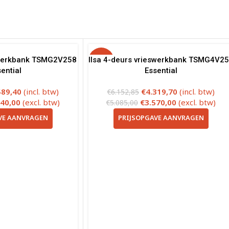
lwerkbank TSMG2V258
Ilsa 4-deurs vrieswerkbank TSMG4V2
-30%
ential
Essential
589,40
(incl. btw)
€
4.319,70
(incl. btw)
€
6.152,85
140,00
(excl. btw)
€
3.570,00
(excl. btw)
€
5.085,00
VE AANVRAGEN
PRIJSOPGAVE AANVRAGEN