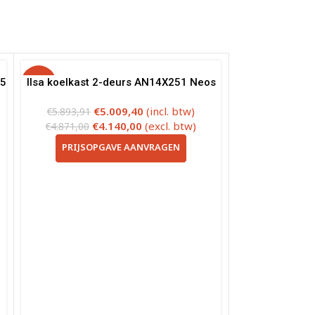
55
-15%
Ilsa koelkast 2-deurs AN14X251 Neos
€
5.009,40
(incl. btw)
€
5.893,91
€
4.140,00
(excl. btw)
€
4.871,00
PRIJSOPGAVE AANVRAGEN