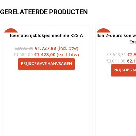
GERELATEERDE PRODUCTEN
-15%
Icematic ijsblokjesmachine K23 A
Ilsa 2-deurs koe
-29%
Ess
€
1.727,88
(incl. btw)
€
2.032,80
€
1.428,00
(excl. btw)
€
2.
€
1.680,00
€
3.643,31
€
2.
€
3.011,00
PRIJSOPGAVE AANVRAGEN
PRIJSOPGA