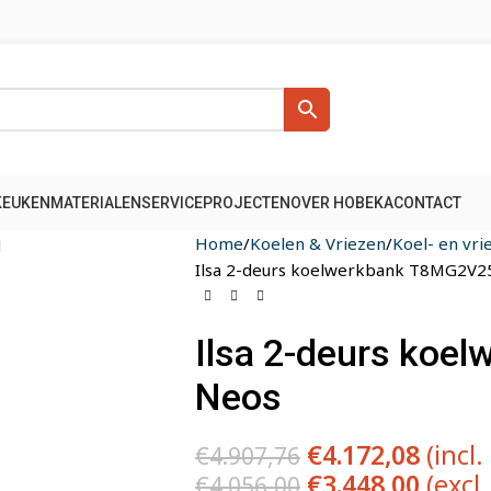
KEUKENMATERIALEN
SERVICE
PROJECTEN
OVER HOBEKA
CONTACT
Home
Koelen & Vriezen
Koel- en vr
Ilsa 2-deurs koelwerkbank T8MG2V2
Ilsa 2-deurs ko
Neos
€
4.172,08
(incl.
€
4.907,76
€
3.448,00
(excl
€
4.056,00