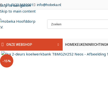
+31-(0)23 5650001
info@hobeka.nl
Skip to navigation
Skip to main content
HOME
KEUKENINRICHTING
ONZE WEBSHOP
Klik om te vergroten
-15%