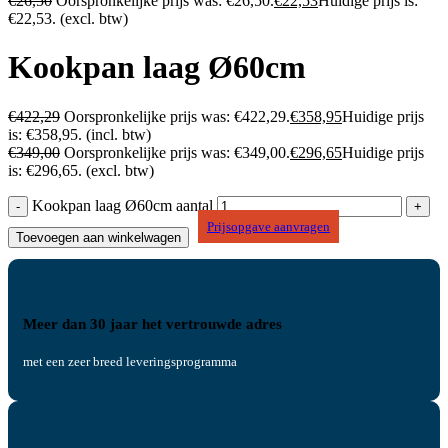
€
26,50
Oorspronkelijke prijs was: €26,50.
€
22,53
Huidige prijs is:
€22,53.
(excl. btw)
Kookpan laag Ø60cm
€
422,29
Oorspronkelijke prijs was: €422,29.
€
358,95
Huidige prijs
is: €358,95.
(incl. btw)
€
349,00
Oorspronkelijke prijs was: €349,00.
€
296,65
Huidige prijs
is: €296,65.
(excl. btw)
Kookpan laag Ø60cm aantal
Prijsopgave aanvragen
Toevoegen aan winkelwagen
Meer dan 30 jaar het vertrouwde adres
met een zeer breed leveringsprogramma