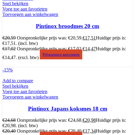
Snel bekijken
Voeg toe aan favorieten
Toevoegen aan winkelwagen
Pintinox broodmes 20 cm
€
20,59
Oorspronkelijke prijs was: €20,59.
€
17,51
Huidige prijs is:
€17,51.
(incl. btw)
€
17,02
Oorspronkelijke prijs was: €17,02.
€
14,47
Huidige prijs is:
Prijsopgave aanvragen
€14,47.
(excl. btw)
-15%
Add to compare
Snel bekijken
Voeg toe aan favorieten
Toevoegen aan winkelwagen
Pintinox Japans koksmes 18 cm
€
24,68
Oorspronkelijke prijs was: €24,68.
€
20,98
Huidige prijs is:
€20,98.
(incl. btw)
€
20,40
Oorspronkelijke prijs was: €20,40.
€
17,34
Huidige prijs is: