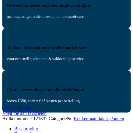
Uitwerken ideeën naar een uitgewerkt plan
met onze uitgebreide ontwerp- en tekensoftware
Technische dienst voor onderhoud & service
voor een snelle, adequate & vakkundige service
Gratis verzending voor alle bestellingen
boven €350, anders €15 kosten per bestelling
Add to compare
Voeg toe aan favorieten
Artikelnummer:
121832
Categorieën:
Keukenmaterialen
,
Pannen
Beschrijving