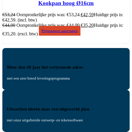
Kookpan hoog Ø16cm
€
53,24
Oorspronkelijke prijs was: €53,24.
€
42,59
Huidige prijs is:
€42,59.
(incl. btw)
€
44,00
Oorspronkelijke prijs was: €44,00.
€
35,20
Huidige prijs is:
Prijsopgave aanvragen
€35,20.
(excl. btw)
Meer dan 30 jaar het vertrouwde adres
met een zeer breed leveringsprogramma
Uitwerken ideeën naar een uitgewerkt plan
met onze uitgebreide ontwerp- en tekensoftware