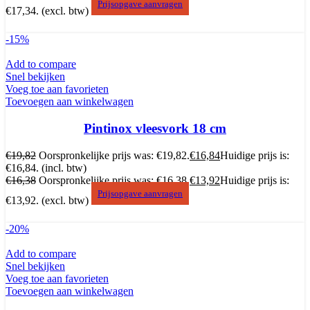
Prijsopgave aanvragen
€17,34.
(excl. btw)
-15%
Add to compare
Snel bekijken
Voeg toe aan favorieten
Toevoegen aan winkelwagen
Pintinox vleesvork 18 cm
€
19,82
Oorspronkelijke prijs was: €19,82.
€
16,84
Huidige prijs is:
€16,84.
(incl. btw)
€
16,38
Oorspronkelijke prijs was: €16,38.
€
13,92
Huidige prijs is:
Prijsopgave aanvragen
€13,92.
(excl. btw)
-20%
Add to compare
Snel bekijken
Voeg toe aan favorieten
Toevoegen aan winkelwagen