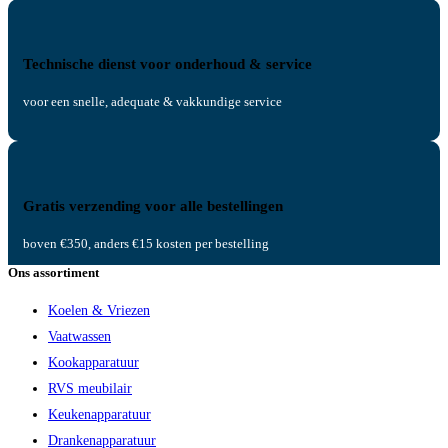
Technische dienst voor onderhoud & service
voor een snelle, adequate & vakkundige service
Gratis verzending voor alle bestellingen
boven €350, anders €15 kosten per bestelling
Ons assortiment
Koelen & Vriezen
Vaatwassen
Kookapparatuur
RVS meubilair
Keukenapparatuur
Drankenapparatuur