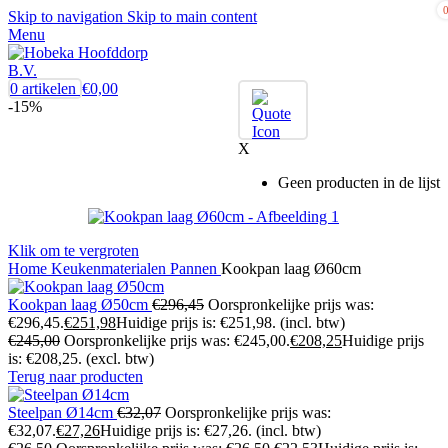
Skip to navigation
Skip to main content
Menu
0
artikelen
€
0,00
-15%
X
Geen producten in de lijst
Klik om te vergroten
Home
Keukenmaterialen
Pannen
Kookpan laag Ø60cm
Kookpan laag Ø50cm
€
296,45
Oorspronkelijke prijs was:
€296,45.
€
251,98
Huidige prijs is: €251,98.
(incl. btw)
€
245,00
Oorspronkelijke prijs was: €245,00.
€
208,25
Huidige prijs
is: €208,25.
(excl. btw)
Terug naar producten
Steelpan Ø14cm
€
32,07
Oorspronkelijke prijs was:
€32,07.
€
27,26
Huidige prijs is: €27,26.
(incl. btw)