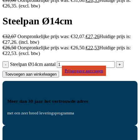
€
31,00
Oorspronkelijke prijs was: €31,00.
€
26,35
Huidige prijs is:
€26,35.
(excl. btw)
Steelpan Ø14cm
€
32,07
Oorspronkelijke prijs was: €32,07.
€
27,26
Huidige prijs is:
€27,26.
(incl. btw)
€
26,50
Oorspronkelijke prijs was: €26,50.
€
22,53
Huidige prijs is:
€22,53.
(excl. btw)
Steelpan Ø14cm aantal
Prijsopgave aanvragen
Toevoegen aan winkelwagen
Meer dan 30 jaar het vertrouwde adres
met een zeer breed leveringsprogramma