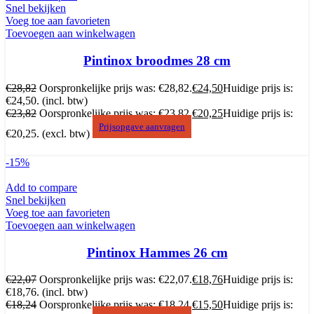
Snel bekijken
Voeg toe aan favorieten
Toevoegen aan winkelwagen
Pintinox broodmes 28 cm
€
28,82
Oorspronkelijke prijs was: €28,82.
€
24,50
Huidige prijs is:
€24,50.
(incl. btw)
€
23,82
Oorspronkelijke prijs was: €23,82.
€
20,25
Huidige prijs is:
Prijsopgave aanvragen
€20,25.
(excl. btw)
-15%
Add to compare
Snel bekijken
Voeg toe aan favorieten
Toevoegen aan winkelwagen
Pintinox Hammes 26 cm
€
22,07
Oorspronkelijke prijs was: €22,07.
€
18,76
Huidige prijs is:
€18,76.
(incl. btw)
€
18,24
Oorspronkelijke prijs was: €18,24.
€
15,50
Huidige prijs is: