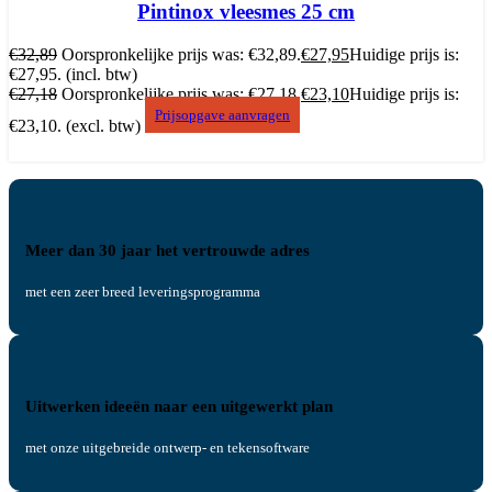
Pintinox vleesmes 25 cm
€
32,89
Oorspronkelijke prijs was: €32,89.
€
27,95
Huidige prijs is:
€27,95.
(incl. btw)
€
27,18
Oorspronkelijke prijs was: €27,18.
€
23,10
Huidige prijs is:
Prijsopgave aanvragen
€23,10.
(excl. btw)
Meer dan 30 jaar het vertrouwde adres
met een zeer breed leveringsprogramma
Uitwerken ideeën naar een uitgewerkt plan
met onze uitgebreide ontwerp- en tekensoftware