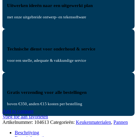
Uitwerken ideeën naar een uitgewerkt plan
met onze uitgebreide ontwerp- en tekensoftware
Technische dienst voor onderhoud & service
voor een snelle, adequate & vakkundige service
Gratis verzending voor alle bestellingen
boven €350, anders €15 kosten per bestelling
Add to compare
Voeg toe aan favorieten
Artikelnummer:
104613
Categorieën:
Keukenmaterialen
,
Pannen
Beschrijving