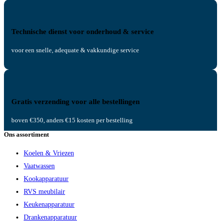
Technische dienst voor onderhoud & service
voor een snelle, adequate & vakkundige service
Gratis verzending voor alle bestellingen
boven €350, anders €15 kosten per bestelling
Ons assortiment
Koelen & Vriezen
Vaatwassen
Kookapparatuur
RVS meubilair
Keukenapparatuur
Drankenapparatuur