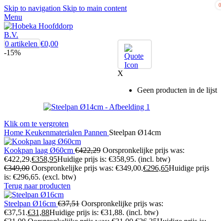
Skip to navigation
Skip to main content
Menu
0
artikelen
€
0,00
-15%
X
Geen producten in de lijst
Klik om te vergroten
Home
Keukenmaterialen
Pannen
Steelpan Ø14cm
Kookpan laag Ø60cm
€
422,29
Oorspronkelijke prijs was:
€422,29.
€
358,95
Huidige prijs is: €358,95.
(incl. btw)
€
349,00
Oorspronkelijke prijs was: €349,00.
€
296,65
Huidige prijs
is: €296,65.
(excl. btw)
Terug naar producten
Steelpan Ø16cm
€
37,51
Oorspronkelijke prijs was:
€37,51.
€
31,88
Huidige prijs is: €31,88.
(incl. btw)