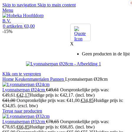
Skip to navigation
Skip to main content
Menu
0
artikelen
€
0,00
-15%
X
Geen producten in de lijst
Klik om te vergroten
Home
Keukenmaterialen
Pannen
Lyonnaiserpan Ø28cm
Lyonnaiserpan Ø24cm
€
49,61
Oorspronkelijke prijs was:
€49,61.
€
42,17
Huidige prijs is: €42,17.
(incl. btw)
€
41,00
Oorspronkelijke prijs was: €41,00.
€
34,85
Huidige prijs is:
€34,85.
(excl. btw)
Terug naar producten
Lyonnaiserpan Ø32cm
€
78,65
Oorspronkelijke prijs was:
€78,65.
€
66,85
Huidige prijs is: €66,85.
(incl. btw)