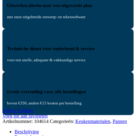
Uitwerken ideeën naar een uitgewerkt plan
met onze uitgebreide ontwerp- en tekensoftware
Technische dienst voor onderhoud & service
voor een snelle, adequate & vakkundige service
Gratis verzending voor alle bestellingen
boven €350, anders €15 kosten per bestelling
Add to compare
Voeg toe aan favorieten
Artikelnummer:
104614
Categorieën:
Keukenmaterialen
,
Pannen
Beschrijving