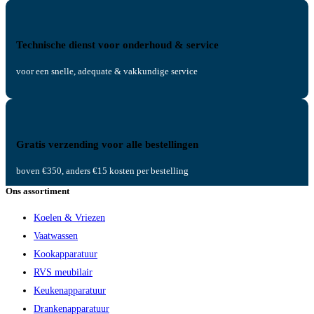
Technische dienst voor onderhoud & service
voor een snelle, adequate & vakkundige service
Gratis verzending voor alle bestellingen
boven €350, anders €15 kosten per bestelling
Ons assortiment
Koelen & Vriezen
Vaatwassen
Kookapparatuur
RVS meubilair
Keukenapparatuur
Drankenapparatuur