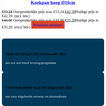
Kookpan hoog Ø16cm
€
53,24
Oorspronkelijke prijs was: €53,24.
€
42,59
Huidige prijs is:
€42,59.
(incl. btw)
€
44,00
Oorspronkelijke prijs was: €44,00.
€
35,20
Huidige prijs is:
Prijsopgave aanvragen
€35,20.
(excl. btw)
Meer dan 30 jaar het vertrouwde adres
met een zeer breed leveringsprogramma
Uitwerken ideeën naar een uitgewerkt plan
met onze uitgebreide ontwerp- en tekensoftware