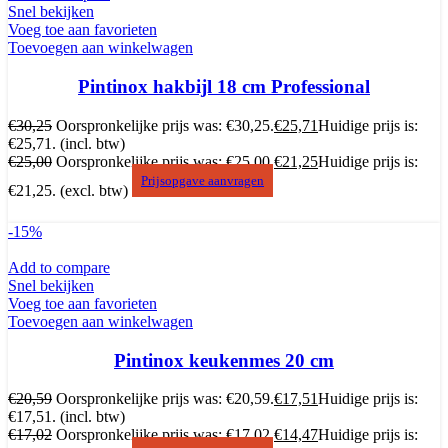
Snel bekijken
Voeg toe aan favorieten
Toevoegen aan winkelwagen
Pintinox hakbijl 18 cm Professional
€
30,25
Oorspronkelijke prijs was: €30,25.
€
25,71
Huidige prijs is:
€25,71.
(incl. btw)
€
25,00
Oorspronkelijke prijs was: €25,00.
€
21,25
Huidige prijs is:
Prijsopgave aanvragen
€21,25.
(excl. btw)
-15%
Add to compare
Snel bekijken
Voeg toe aan favorieten
Toevoegen aan winkelwagen
Pintinox keukenmes 20 cm
€
20,59
Oorspronkelijke prijs was: €20,59.
€
17,51
Huidige prijs is:
€17,51.
(incl. btw)
€
17,02
Oorspronkelijke prijs was: €17,02.
€
14,47
Huidige prijs is: