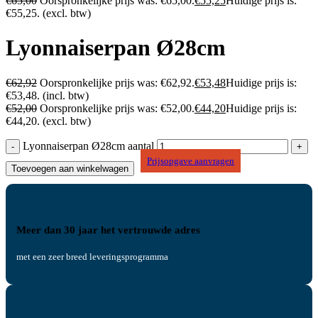
€
65,00
Oorspronkelijke prijs was: €65,00.
€
55,25
Huidige prijs is:
€55,25.
(excl. btw)
Lyonnaiserpan Ø28cm
€
62,92
Oorspronkelijke prijs was: €62,92.
€
53,48
Huidige prijs is:
€53,48.
(incl. btw)
€
52,00
Oorspronkelijke prijs was: €52,00.
€
44,20
Huidige prijs is:
€44,20.
(excl. btw)
Lyonnaiserpan Ø28cm aantal
Prijsopgave aanvragen
Toevoegen aan winkelwagen
Meer dan 30 jaar het vertrouwde adres
met een zeer breed leveringsprogramma