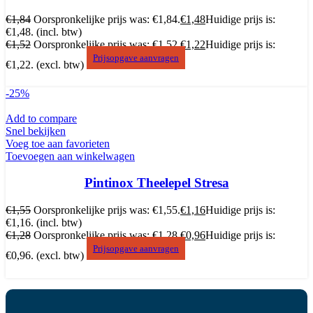
€
1,84
Oorspronkelijke prijs was: €1,84.
€
1,48
Huidige prijs is:
€1,48.
(incl. btw)
€
1,52
Oorspronkelijke prijs was: €1,52.
€
1,22
Huidige prijs is:
Prijsopgave aanvragen
€1,22.
(excl. btw)
-25%
Add to compare
Snel bekijken
Voeg toe aan favorieten
Toevoegen aan winkelwagen
Pintinox Theelepel Stresa
€
1,55
Oorspronkelijke prijs was: €1,55.
€
1,16
Huidige prijs is:
€1,16.
(incl. btw)
€
1,28
Oorspronkelijke prijs was: €1,28.
€
0,96
Huidige prijs is:
Prijsopgave aanvragen
€0,96.
(excl. btw)