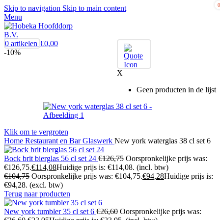
Skip to navigation
Skip to main content
Menu
0
artikelen
€
0,00
-10%
X
Geen producten in de lijst
Klik om te vergroten
Home
Restaurant en Bar
Glaswerk
New york waterglas 38 cl set 6
Bock brit bierglas 56 cl set 24
€
126,75
Oorspronkelijke prijs was:
€126,75.
€
114,08
Huidige prijs is: €114,08.
(incl. btw)
€
104,75
Oorspronkelijke prijs was: €104,75.
€
94,28
Huidige prijs is:
€94,28.
(excl. btw)
Terug naar producten
New york tumbler 35 cl set 6
€
26,60
Oorspronkelijke prijs was: