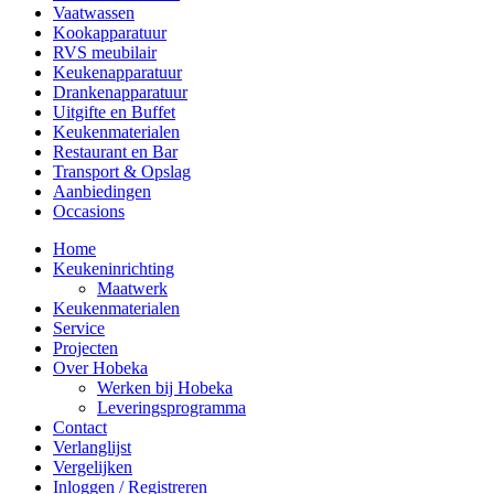
Vaatwassen
Kookapparatuur
RVS meubilair
Keukenapparatuur
Drankenapparatuur
Uitgifte en Buffet
Keukenmaterialen
Restaurant en Bar
Transport & Opslag
Aanbiedingen
Occasions
Home
Keukeninrichting
Maatwerk
Keukenmaterialen
Service
Projecten
Over Hobeka
Werken bij Hobeka
Leveringsprogramma
Contact
Verlanglijst
Vergelijken
Inloggen / Registreren