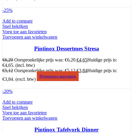
-25%
Add to compare
Snel bekijken
Voeg toe aan favorieten
Toevoegen aan winkelwagen
Pintinox Dessertmes Stresa
€
6,20
Oorspronkelijke prijs was: €6,20.
€
4,65
Huidige prijs is:
€4,65.
(incl. btw)
€
5,12
Oorspronkelijke prijs was: €5,12.
€
3,84
Huidige prijs is:
Prijsopgave aanvragen
€3,84.
(excl. btw)
-20%
Add to compare
Snel bekijken
Voeg toe aan favorieten
Toevoegen aan winkelwagen
Pintinox Tafelvork Dinner