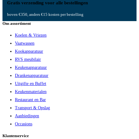
Gratis verzending voor alle bestellingen
boven €350, anders €15 kosten per bestelling
Ons assortiment
Koelen & Vriezen
Vaatwassen
Kookapparatuur
RVS meubilair
Keukenapparatuur
Drankenapparatuur
Uitgifte en Buffet
Keukenmaterialen
Restaurant en Bar
Transport & Opslag
Aanbiedingen
Occasions
Klantenservice