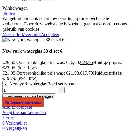
Winkelwagen
Sluiten
We gebruiken cookies om uw ervaring op onze website te
verbeteren. Door deze website te bezoeken, gaat u akkoord met ons
gebruik van cookies.
Meer info
Meer info
Accepteer
New york waterglas 38 cl set 6
€
26,60
Oorspronkelijke prijs was: €26,60.
€
23,95
Huidige prijs is:
€23,95.
(incl. btw)
€
21,98
Oorspronkelijke prijs was: €21,98.
€
19,79
Huidige prijs is:
€19,79.
(excl. btw)
New york waterglas 38 cl set 6 aantal
Toevoegen aan winkelwagen
Prijsopgave aanvragen
Add to compare
Voeg toe aan favorieten
Home
0
Verlanglijst
0
Vergelijken