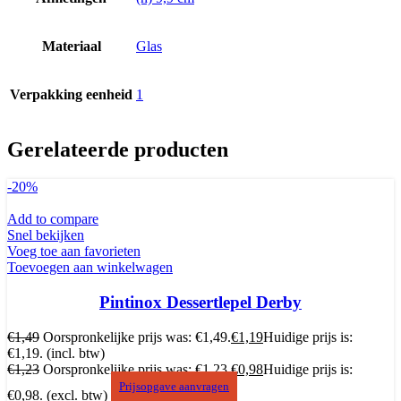
Materiaal
Glas
Verpakking eenheid
1
Gerelateerde producten
-20%
Add to compare
Snel bekijken
Voeg toe aan favorieten
Toevoegen aan winkelwagen
Pintinox Dessertlepel Derby
€
1,49
Oorspronkelijke prijs was: €1,49.
€
1,19
Huidige prijs is:
€1,19.
(incl. btw)
€
1,23
Oorspronkelijke prijs was: €1,23.
€
0,98
Huidige prijs is:
Prijsopgave aanvragen
€0,98.
(excl. btw)