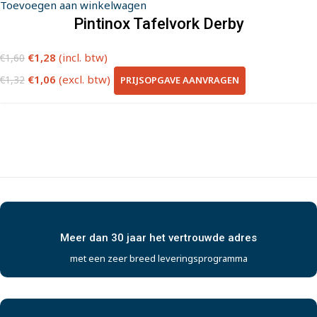
Toevoegen aan winkelwagen
Pintinox Tafelvork Derby
€
1,28
(incl. btw)
€
1,60
€
1,06
(excl. btw)
PRIJSOPGAVE AANVRAGEN
€
1,32
Meer dan 30 jaar het vertrouwde adres
met een zeer breed leveringsprogramma