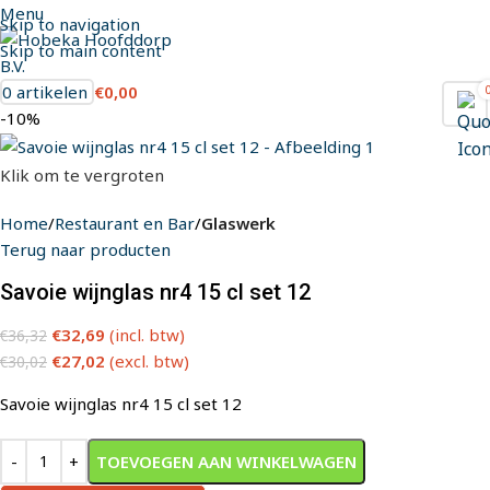
Menu
Skip to navigation
Skip to main content
0
artikelen
€
0,00
-10%
Klik om te vergroten
Home
Restaurant en Bar
Glaswerk
Terug naar producten
Savoie wijnglas nr4 15 cl set 12
€
32,69
(incl. btw)
€
36,32
€
27,02
(excl. btw)
€
30,02
Savoie wijnglas nr4 15 cl set 12
TOEVOEGEN AAN WINKELWAGEN