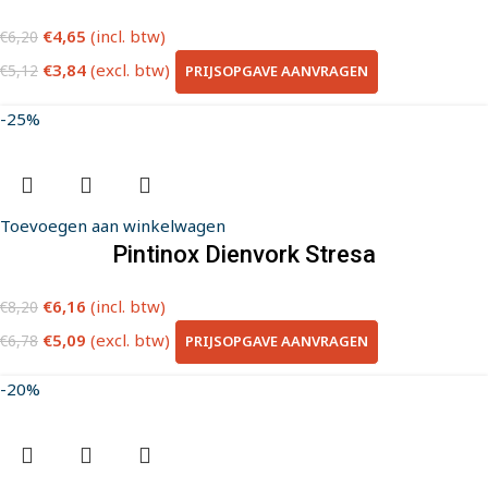
€
4,65
(incl. btw)
€
6,20
€
3,84
(excl. btw)
PRIJSOPGAVE AANVRAGEN
€
5,12
-25%
Toevoegen aan winkelwagen
Pintinox Dienvork Stresa
€
6,16
(incl. btw)
€
8,20
€
5,09
(excl. btw)
PRIJSOPGAVE AANVRAGEN
€
6,78
-20%