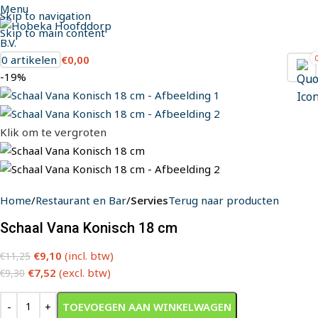
Menu
Skip to navigation
Skip to main content
0
artikelen
€
0,00
-19%
Klik om te vergroten
Home
Restaurant en Bar
Servies
Terug naar producten
Schaal Vana Konisch 18 cm
€
9,10
(incl. btw)
€
11,25
€
7,52
(excl. btw)
€
9,30
TOEVOEGEN AAN WINKELWAGEN