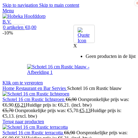
Skip to navigation
Skip to main content
Menu
0
artikelen
€
0,00
-10%
X
Geen producten in de lijst
Klik om te vergroten
Home
Restaurant en Bar
Servies
Schotel 16 cm Rustic blauw
Schotel 16 cm Rustic lichtgroen
€
6,90
Oorspronkelijke prijs was:
€6,90.
€
6,21
Huidige prijs is: €6,21.
(incl. btw)
€
5,70
Oorspronkelijke prijs was: €5,70.
€
5,13
Huidige prijs is:
€5,13.
(excl. btw)
Terug naar producten
Schotel 16 cm Rustic terracotta
€
6,90
Oorspronkelijke prijs was: