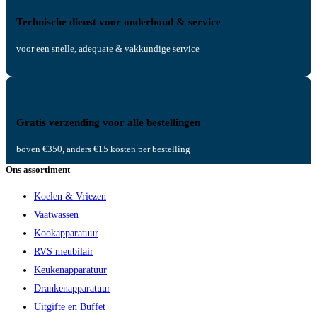
Technische dienst voor onderhoud & service
voor een snelle, adequate & vakkundige service
Gratis verzending voor alle bestellingen
boven €350, anders €15 kosten per bestelling
Ons assortiment
Koelen & Vriezen
Vaatwassen
Kookapparatuur
RVS meubilair
Keukenapparatuur
Drankenapparatuur
Uitgifte en Buffet