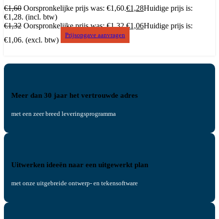
€
1,60
Oorspronkelijke prijs was: €1,60.
€
1,28
Huidige prijs is:
€1,28.
(incl. btw)
€
1,32
Oorspronkelijke prijs was: €1,32.
€
1,06
Huidige prijs is:
Prijsopgave aanvragen
€1,06.
(excl. btw)
Meer dan 30 jaar het vertrouwde adres
met een zeer breed leveringsprogramma
Uitwerken ideeën naar een uitgewerkt plan
met onze uitgebreide ontwerp- en tekensoftware