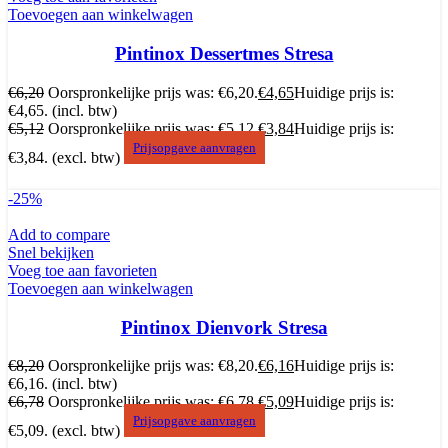
Toevoegen aan winkelwagen
Pintinox Dessertmes Stresa
€
6,20
Oorspronkelijke prijs was: €6,20.
€
4,65
Huidige prijs is:
€4,65.
(incl. btw)
€
5,12
Oorspronkelijke prijs was: €5,12.
€
3,84
Huidige prijs is:
Prijsopgave aanvragen
€3,84.
(excl. btw)
-25%
Add to compare
Snel bekijken
Voeg toe aan favorieten
Toevoegen aan winkelwagen
Pintinox Dienvork Stresa
€
8,20
Oorspronkelijke prijs was: €8,20.
€
6,16
Huidige prijs is:
€6,16.
(incl. btw)
€
6,78
Oorspronkelijke prijs was: €6,78.
€
5,09
Huidige prijs is:
Prijsopgave aanvragen
€5,09.
(excl. btw)