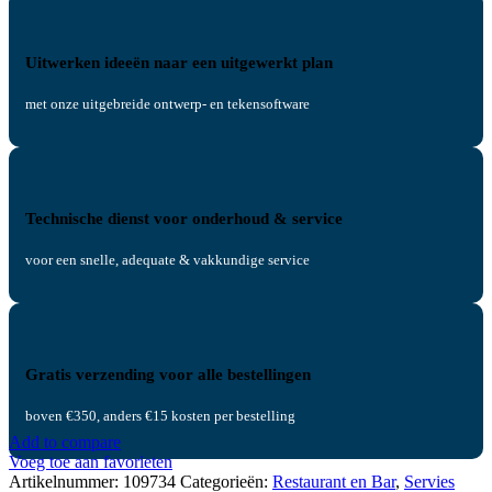
Uitwerken ideeën naar een uitgewerkt plan
met onze uitgebreide ontwerp- en tekensoftware
Technische dienst voor onderhoud & service
voor een snelle, adequate & vakkundige service
Gratis verzending voor alle bestellingen
boven €350, anders €15 kosten per bestelling
Add to compare
Voeg toe aan favorieten
Artikelnummer:
109734
Categorieën:
Restaurant en Bar
,
Servies