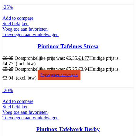
-25%
Add to compare
Snel bekijken
Voeg toe aan favorieten
Toevoegen aan winkelwagen
Pintinox Tafelmes Stresa
€
6,35
Oorspronkelijke prijs was: €6,35.
€
4,77
Huidige prijs is:
€4,77.
(incl. btw)
€
5,25
Oorspronkelijke prijs was: €5,25.
€
3,94
Huidige prijs is:
Prijsopgave aanvragen
€3,94.
(excl. btw)
-20%
Add to compare
Snel bekijken
Voeg toe aan favorieten
Toevoegen aan winkelwagen
Pintinox Tafelvork Derby