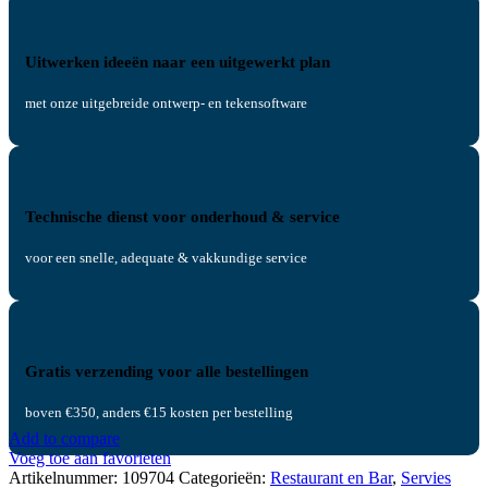
Uitwerken ideeën naar een uitgewerkt plan
met onze uitgebreide ontwerp- en tekensoftware
Technische dienst voor onderhoud & service
voor een snelle, adequate & vakkundige service
Gratis verzending voor alle bestellingen
boven €350, anders €15 kosten per bestelling
Add to compare
Voeg toe aan favorieten
Artikelnummer:
109704
Categorieën:
Restaurant en Bar
,
Servies