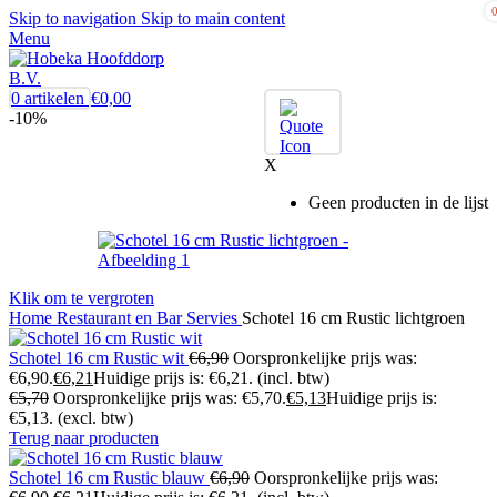
Skip to navigation
Skip to main content
Menu
0
artikelen
€
0,00
-10%
X
Geen producten in de lijst
Klik om te vergroten
Home
Restaurant en Bar
Servies
Schotel 16 cm Rustic lichtgroen
Schotel 16 cm Rustic wit
€
6,90
Oorspronkelijke prijs was:
€6,90.
€
6,21
Huidige prijs is: €6,21.
(incl. btw)
€
5,70
Oorspronkelijke prijs was: €5,70.
€
5,13
Huidige prijs is:
€5,13.
(excl. btw)
Terug naar producten
Schotel 16 cm Rustic blauw
€
6,90
Oorspronkelijke prijs was: