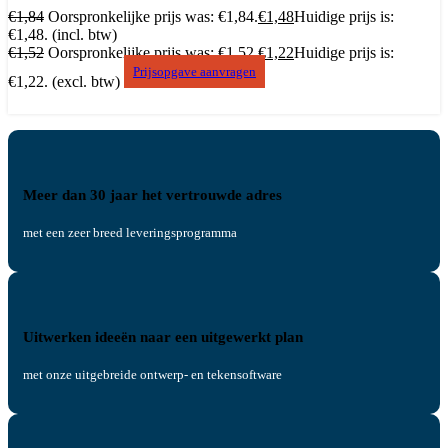
€
1,84
Oorspronkelijke prijs was: €1,84.
€
1,48
Huidige prijs is:
€1,48.
(incl. btw)
€
1,52
Oorspronkelijke prijs was: €1,52.
€
1,22
Huidige prijs is:
Prijsopgave aanvragen
€1,22.
(excl. btw)
Meer dan 30 jaar het vertrouwde adres
met een zeer breed leveringsprogramma
Uitwerken ideeën naar een uitgewerkt plan
met onze uitgebreide ontwerp- en tekensoftware