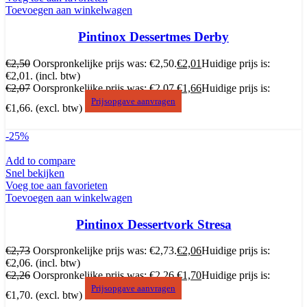
Toevoegen aan winkelwagen
Pintinox Dessertmes Derby
€
2,50
Oorspronkelijke prijs was: €2,50.
€
2,01
Huidige prijs is:
€2,01.
(incl. btw)
€
2,07
Oorspronkelijke prijs was: €2,07.
€
1,66
Huidige prijs is:
Prijsopgave aanvragen
€1,66.
(excl. btw)
-25%
Add to compare
Snel bekijken
Voeg toe aan favorieten
Toevoegen aan winkelwagen
Pintinox Dessertvork Stresa
€
2,73
Oorspronkelijke prijs was: €2,73.
€
2,06
Huidige prijs is:
€2,06.
(incl. btw)
€
2,26
Oorspronkelijke prijs was: €2,26.
€
1,70
Huidige prijs is:
Prijsopgave aanvragen
€1,70.
(excl. btw)