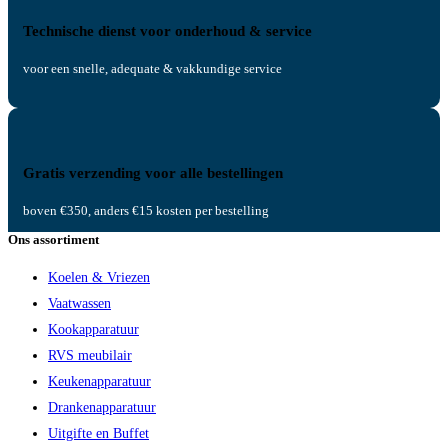
Technische dienst voor onderhoud & service
voor een snelle, adequate & vakkundige service
Gratis verzending voor alle bestellingen
boven €350, anders €15 kosten per bestelling
Ons assortiment
Koelen & Vriezen
Vaatwassen
Kookapparatuur
RVS meubilair
Keukenapparatuur
Drankenapparatuur
Uitgifte en Buffet