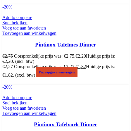
-20%
Add to compare
Snel bekijken
Voeg toe aan favorieten
Toevoegen aan winkelwagen
Pintinox Tafelmes Dinner
€
2,75
Oorspronkelijke prijs was: €2,75.
€
2,20
Huidige prijs is:
€2,20.
(incl. btw)
€
2,27
Oorspronkelijke prijs was: €2,27.
€
1,82
Huidige prijs is:
Prijsopgave aanvragen
€1,82.
(excl. btw)
-20%
Add to compare
Snel bekijken
Voeg toe aan favorieten
Toevoegen aan winkelwagen
Pintinox Tafelvork Dinner