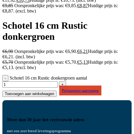
€11,92.
€
10,73
Huidige prijs is: €10,73.
(incl. btw)
€
9,85
Oorspronkelijke prijs was: €9,85.
€
8,87
Huidige prijs is:
€8,87.
(excl. btw)
Schotel 16 cm Rustic
donkergroen
€
6,90
Oorspronkelijke prijs was: €6,90.
€
6,21
Huidige prijs is:
€6,21.
(incl. btw)
€
5,70
Oorspronkelijke prijs was: €5,70.
€
5,13
Huidige prijs is:
€5,13.
(excl. btw)
Schotel 16 cm Rustic donkergroen aantal
Prijsopgave aanvragen
Toevoegen aan winkelwagen
Meer dan 30 jaar het vertrouwde adres
met een zeer breed leveringsprogramma