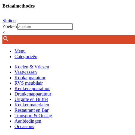
Betaalmethodes
Sluiten
Zoeken
×
Menu
Categorieën
Koelen & Vriezen
Vaatwassen
Kookapparatuur
RVS meubilair
Keukenapparatuur
Drankenapparatuur
Uitgifte en Buffet
Keukenmaterialen
Restaurant en Bar
Transport & Opslag
Aanbiedingen
Occasions