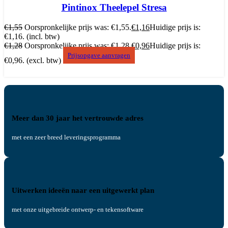
Pintinox Theelepel Stresa
€
1,55
Oorspronkelijke prijs was: €1,55.
€
1,16
Huidige prijs is:
€1,16.
(incl. btw)
€
1,28
Oorspronkelijke prijs was: €1,28.
€
0,96
Huidige prijs is:
Prijsopgave aanvragen
€0,96.
(excl. btw)
Meer dan 30 jaar het vertrouwde adres
met een zeer breed leveringsprogramma
Uitwerken ideeën naar een uitgewerkt plan
met onze uitgebreide ontwerp- en tekensoftware