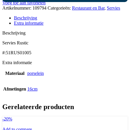
Voeg toe aan favorieten
Artikelnummer:
109794
Categorieën:
Restaurant en Bar
,
Servies
Beschrijving
Extra informatie
Beschrijving
Servies Rustic
#:51RUS01005
Extra informatie
Materiaal
porselein
Afmetingen
16cm
Gerelateerde producten
-20%
Add to compare