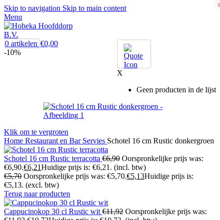
Skip to navigation
Skip to main content
Menu
0
artikelen
€
0,00
-10%
X
Geen producten in de lijst
Klik om te vergroten
Home
Restaurant en Bar
Servies
Schotel 16 cm Rustic donkergroen
Schotel 16 cm Rustic terracotta
€
6,90
Oorspronkelijke prijs was:
€6,90.
€
6,21
Huidige prijs is: €6,21.
(incl. btw)
€
5,70
Oorspronkelijke prijs was: €5,70.
€
5,13
Huidige prijs is:
€5,13.
(excl. btw)
Terug naar producten
Cappucinokop 30 cl Rustic wit
€
11,92
Oorspronkelijke prijs was: