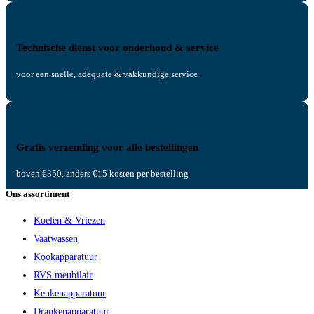
Technische dienst voor onderhoud & service
voor een snelle, adequate & vakkundige service
Gratis verzending voor alle bestellingen
boven €350, anders €15 kosten per bestelling
Ons assortiment
Koelen & Vriezen
Vaatwassen
Kookapparatuur
RVS meubilair
Keukenapparatuur
Drankenapparatuur