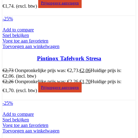
Prijsopgave aanvragen
€1,74.
(excl. btw)
-25%
Add to compare
Snel bekijken
Voeg toe aan favorieten
Toevoegen aan winkelwagen
Pintinox Tafelvork Stresa
€
2,73
Oorspronkelijke prijs was: €2,73.
€
2,06
Huidige prijs is:
€2,06.
(incl. btw)
€
2,26
Oorspronkelijke prijs was: €2,26.
€
1,70
Huidige prijs is:
Prijsopgave aanvragen
€1,70.
(excl. btw)
-25%
Add to compare
Snel bekijken
Voeg toe aan favorieten
Toevoegen aan winkelwagen