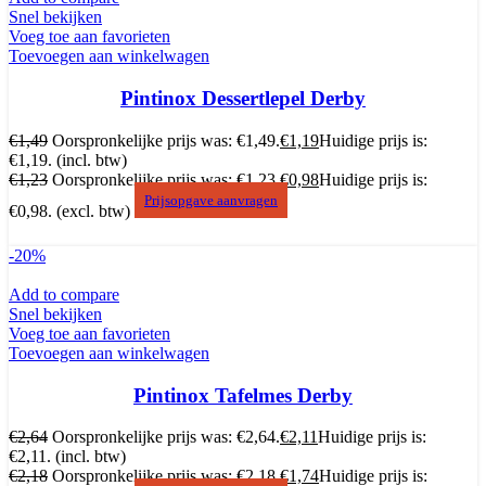
Snel bekijken
Voeg toe aan favorieten
Toevoegen aan winkelwagen
Pintinox Dessertlepel Derby
€
1,49
Oorspronkelijke prijs was: €1,49.
€
1,19
Huidige prijs is:
€1,19.
(incl. btw)
€
1,23
Oorspronkelijke prijs was: €1,23.
€
0,98
Huidige prijs is:
Prijsopgave aanvragen
€0,98.
(excl. btw)
-20%
Add to compare
Snel bekijken
Voeg toe aan favorieten
Toevoegen aan winkelwagen
Pintinox Tafelmes Derby
€
2,64
Oorspronkelijke prijs was: €2,64.
€
2,11
Huidige prijs is:
€2,11.
(incl. btw)
€
2,18
Oorspronkelijke prijs was: €2,18.
€
1,74
Huidige prijs is: