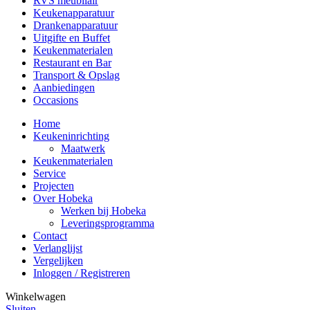
RVS meubilair
Keukenapparatuur
Drankenapparatuur
Uitgifte en Buffet
Keukenmaterialen
Restaurant en Bar
Transport & Opslag
Aanbiedingen
Occasions
Home
Keukeninrichting
Maatwerk
Keukenmaterialen
Service
Projecten
Over Hobeka
Werken bij Hobeka
Leveringsprogramma
Contact
Verlanglijst
Vergelijken
Inloggen / Registreren
Winkelwagen
Sluiten