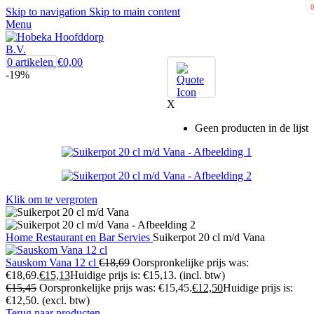
Skip to navigation
Skip to main content
Menu
0
artikelen
€
0,00
-19%
X
Geen producten in de lijst
Klik om te vergroten
Home
Restaurant en Bar
Servies
Suikerpot 20 cl m/d Vana
Sauskom Vana 12 cl
€
18,69
Oorspronkelijke prijs was:
€18,69.
€
15,13
Huidige prijs is: €15,13.
(incl. btw)
€
15,45
Oorspronkelijke prijs was: €15,45.
€
12,50
Huidige prijs is:
€12,50.
(excl. btw)
Terug naar producten