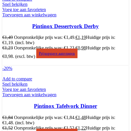
Snel bekijken
Voeg toe aan favorieten
Toevoegen aan winkelwagen
Pintinox Dessertvork Derby
€
1,49
Oorspronkelijke prijs was: €1,49.
€
1,19
Huidige prijs is:
€1,19.
(incl. btw)
€
1,23
Oorspronkelijke prijs was: €1,23.
€
0,98
Huidige prijs is:
Prijsopgave aanvragen
€0,98.
(excl. btw)
-20%
Add to compare
Snel bekijken
Voeg toe aan favorieten
Toevoegen aan winkelwagen
Pintinox Tafelvork Dinner
€
1,84
Oorspronkelijke prijs was: €1,84.
€
1,48
Huidige prijs is:
€1,48.
(incl. btw)
€
1,52
Oorspronkelijke prijs was: €1,52.
€
1,22
Huidige prijs is: