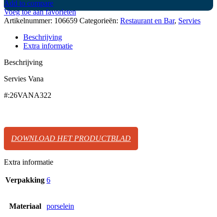
Add to compare
Voeg toe aan favorieten
Artikelnummer:
106659
Categorieën:
Restaurant en Bar
,
Servies
Beschrijving
Extra informatie
Beschrijving
Servies Vana
#:26VANA322
DOWNLOAD HET PRODUCTBLAD
Extra informatie
Verpakking
6
Materiaal
porselein