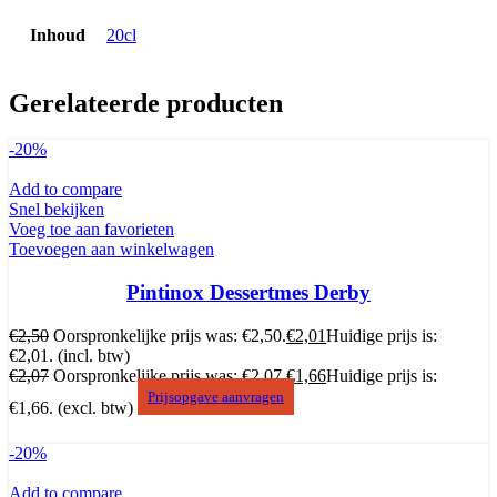
Inhoud
20cl
Gerelateerde producten
-20%
Add to compare
Snel bekijken
Voeg toe aan favorieten
Toevoegen aan winkelwagen
Pintinox Dessertmes Derby
€
2,50
Oorspronkelijke prijs was: €2,50.
€
2,01
Huidige prijs is:
€2,01.
(incl. btw)
€
2,07
Oorspronkelijke prijs was: €2,07.
€
1,66
Huidige prijs is:
Prijsopgave aanvragen
€1,66.
(excl. btw)
-20%
Add to compare