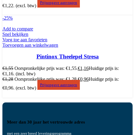
Prijsopgave aanvragen
€1,22.
(excl. btw)
-25%
Add to compare
Snel bekijken
Voeg toe aan favorieten
Toevoegen aan winkelwagen
Pintinox Theelepel Stresa
€
1,55
Oorspronkelijke prijs was: €1,55.
€
1,16
Huidige prijs is:
€1,16.
(incl. btw)
€
1,28
Oorspronkelijke prijs was: €1,28.
€
0,96
Huidige prijs is:
Prijsopgave aanvragen
€0,96.
(excl. btw)
Meer dan 30 jaar het vertrouwde adres
met een zeer breed leveringsprogramma