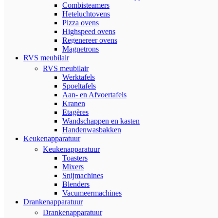
Combisteamers
Heteluchtovens
Pizza ovens
Highspeed ovens
Regenereer ovens
Magnetrons
RVS meubilair
RVS meubilair
Werktafels
Spoeltafels
Aan- en Afvoertafels
Kranen
Etagères
Wandschappen en kasten
Handenwasbakken
Keukenapparatuur
Keukenapparatuur
Toasters
Mixers
Snijmachines
Blenders
Vacumeermachines
Drankenapparatuur
Drankenapparatuur