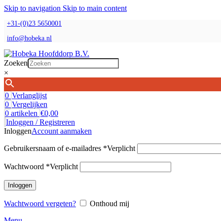
Skip to navigation
Skip to main content
+31-(0)23 5650001
info@hobeka.nl
Zoeken
×
0
Verlanglijst
0
Vergelijken
0
artikelen
€
0,00
Inloggen / Registreren
Inloggen
Account aanmaken
Gebruikersnaam of e-mailadres
*
Verplicht
Wachtwoord
*
Verplicht
Inloggen
Wachtwoord vergeten?
Onthoud mij
Menu