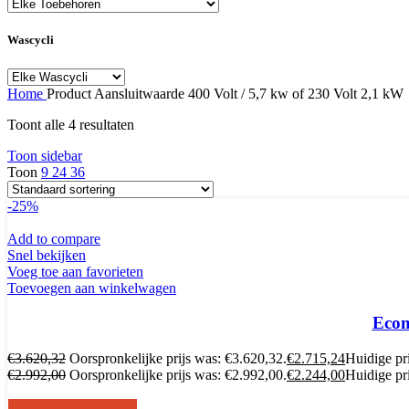
Wascycli
Home
Product Aansluitwaarde
400 Volt / 5,7 kw of 230 Volt 2,1 kW
Toont alle 4 resultaten
Toon sidebar
Toon
9
24
36
-25%
Add to compare
Snel bekijken
Voeg toe aan favorieten
Toevoegen aan winkelwagen
Ecom
€
3.620,32
Oorspronkelijke prijs was: €3.620,32.
€
2.715,24
Huidige pri
€
2.992,00
Oorspronkelijke prijs was: €2.992,00.
€
2.244,00
Huidige pri