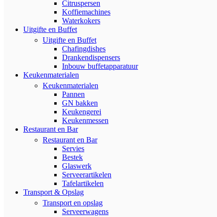
Citruspersen
Koffiemachines
Waterkokers
Uitgifte en Buffet
Uitgifte en Buffet
Chafingdishes
Drankendispensers
Inbouw buffetapparatuur
Keukenmaterialen
Keukenmaterialen
Pannen
GN bakken
Keukengerei
Keukenmessen
Restaurant en Bar
Restaurant en Bar
Servies
Bestek
Glaswerk
Serveerartikelen
Tafelartikelen
Transport & Opslag
Transport en opslag
Serveerwagens