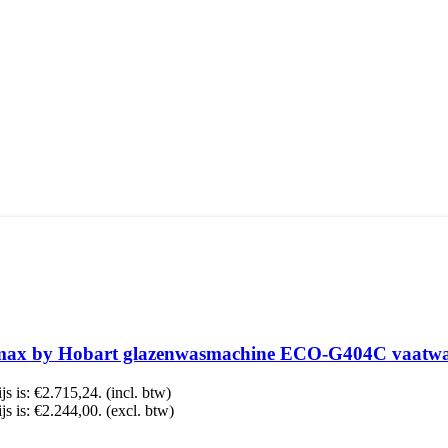
ax by Hobart glazenwasmachine ECO-G404C vaatwa
js is: €2.715,24.
(incl. btw)
js is: €2.244,00.
(excl. btw)