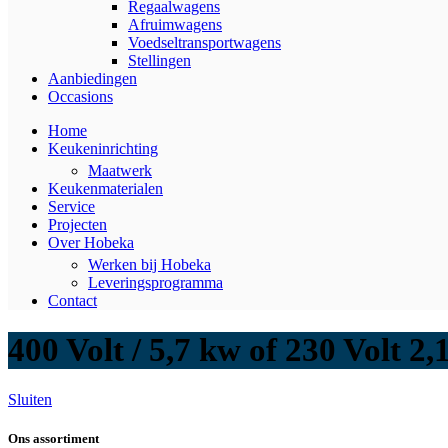
Regaalwagens
Afruimwagens
Voedseltransportwagens
Stellingen
Aanbiedingen
Occasions
Home
Keukeninrichting
Maatwerk
Keukenmaterialen
Service
Projecten
Over Hobeka
Werken bij Hobeka
Leveringsprogramma
Contact
400 Volt / 5,7 kw of 230 Volt 2
Sluiten
Ons assortiment