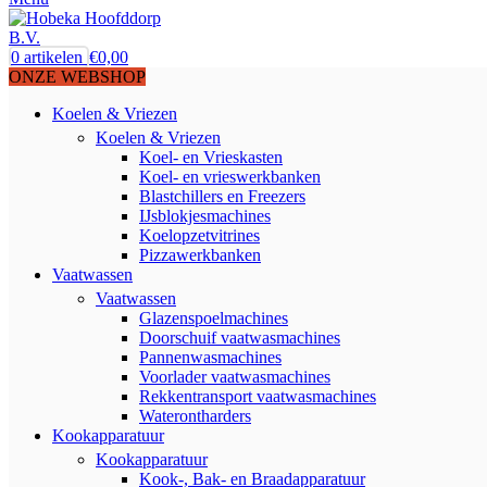
0
artikelen
€
0,00
ONZE WEBSHOP
Koelen & Vriezen
Koelen & Vriezen
Koel- en Vrieskasten
Koel- en vrieswerkbanken
Blastchillers en Freezers
IJsblokjesmachines
Koelopzetvitrines
Pizzawerkbanken
Vaatwassen
Vaatwassen
Glazenspoelmachines
Doorschuif vaatwasmachines
Pannenwasmachines
Voorlader vaatwasmachines
Rekkentransport vaatwasmachines
Waterontharders
Kookapparatuur
Kookapparatuur
Kook-, Bak- en Braadapparatuur