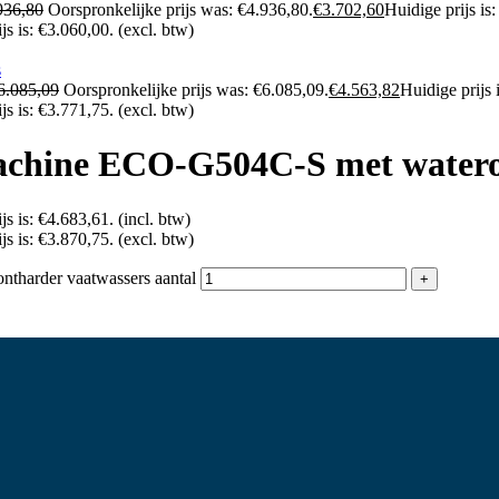
936,80
Oorspronkelijke prijs was: €4.936,80.
€
3.702,60
Huidige prijs is
js is: €3.060,00.
(excl. btw)
6.085,09
Oorspronkelijke prijs was: €6.085,09.
€
4.563,82
Huidige prijs 
js is: €3.771,75.
(excl. btw)
chine ECO-G504C-S met watero
js is: €4.683,61.
(incl. btw)
js is: €3.870,75.
(excl. btw)
harder vaatwassers aantal