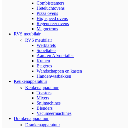
Combisteamers
Heteluchtovens
Pizza ovens
Highspeed ovens
Regenereer ovens
Magnetrons
RVS meubilair
RVS meubilair
Werktafels
Spoeltafels
Aan- en Afvoertafels
Kranen
Etagères
Wandschappen en kasten
Handenwasbakken
Keukenapparatuur
Keukenapparatuur
Toasters
Mixers
Snijmachines
Blenders
Vacumeermachines
Drankenapparatuur
Drankenapparatuur