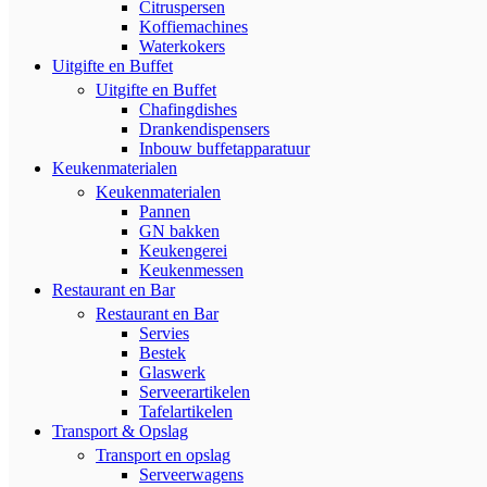
Citruspersen
Koffiemachines
Waterkokers
Uitgifte en Buffet
Uitgifte en Buffet
Chafingdishes
Drankendispensers
Inbouw buffetapparatuur
Keukenmaterialen
Keukenmaterialen
Pannen
GN bakken
Keukengerei
Keukenmessen
Restaurant en Bar
Restaurant en Bar
Servies
Bestek
Glaswerk
Serveerartikelen
Tafelartikelen
Transport & Opslag
Transport en opslag
Serveerwagens