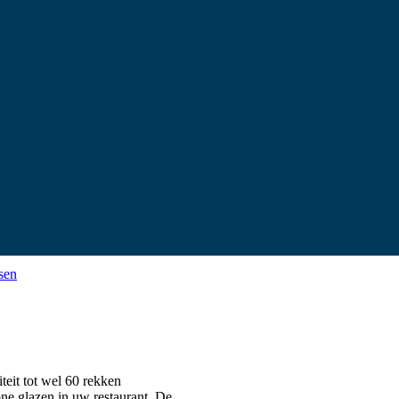
sen
eit tot wel 60 rekken
ne glazen in uw restaurant. De