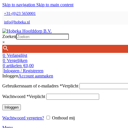
Skip to navigation
Skip to main content
+31-(0)23 5650001
info@hobeka.nl
Zoeken
×
0
Verlanglijst
0
Vergelijken
0
artikelen
€
0,00
Inloggen / Registreren
Inloggen
Account aanmaken
Gebruikersnaam of e-mailadres
*
Verplicht
Wachtwoord
*
Verplicht
Inloggen
Wachtwoord vergeten?
Onthoud mij
Menu