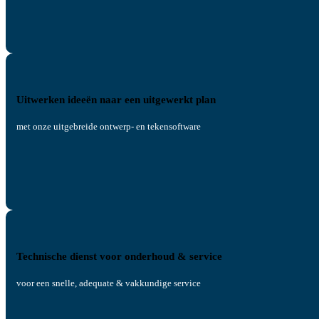
Uitwerken ideeën naar een uitgewerkt plan
met onze uitgebreide ontwerp- en tekensoftware
Technische dienst voor onderhoud & service
voor een snelle, adequate & vakkundige service