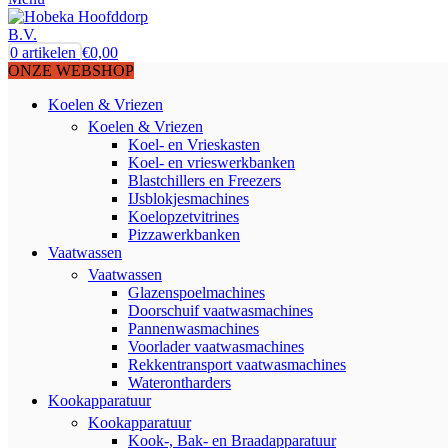
0
artikelen
€
0,00
ONZE WEBSHOP
Koelen & Vriezen
Koelen & Vriezen
Koel- en Vrieskasten
Koel- en vrieswerkbanken
Blastchillers en Freezers
IJsblokjesmachines
Koelopzetvitrines
Pizzawerkbanken
Vaatwassen
Vaatwassen
Glazenspoelmachines
Doorschuif vaatwasmachines
Pannenwasmachines
Voorlader vaatwasmachines
Rekkentransport vaatwasmachines
Waterontharders
Kookapparatuur
Kookapparatuur
Kook-, Bak- en Braadapparatuur