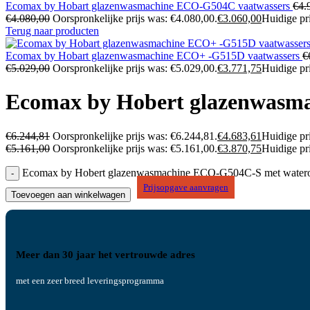
Ecomax by Hobart glazenwasmachine ECO-G504C vaatwassers
€
4.
€
4.080,00
Oorspronkelijke prijs was: €4.080,00.
€
3.060,00
Huidige pri
Terug naar producten
Ecomax by Hobart glazenwasmachine ECO+ -G515D vaatwassers
€
€
5.029,00
Oorspronkelijke prijs was: €5.029,00.
€
3.771,75
Huidige pri
Ecomax by Hobert glazenwasma
€
6.244,81
Oorspronkelijke prijs was: €6.244,81.
€
4.683,61
Huidige pri
€
5.161,00
Oorspronkelijke prijs was: €5.161,00.
€
3.870,75
Huidige pri
Ecomax by Hobert glazenwasmachine ECO-G504C-S met wateront
Prijsopgave aanvragen
Toevoegen aan winkelwagen
Meer dan 30 jaar het vertrouwde adres
met een zeer breed leveringsprogramma