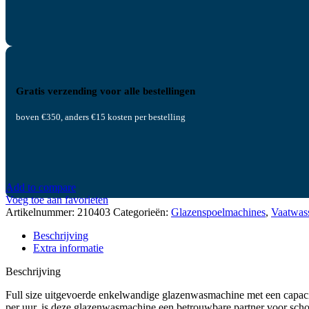
Gratis verzending voor alle bestellingen
boven €350, anders €15 kosten per bestelling
Add to compare
Voeg toe aan favorieten
Artikelnummer:
210403
Categorieën:
Glazenspoelmachines
,
Vaatwas
Beschrijving
Extra informatie
Beschrijving
Full size uitgevoerde enkelwandige glazenwasmachine met een capacit
per uur, is deze glazenwasmachine een betrouwbare partner voor scho