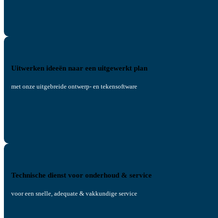
Uitwerken ideeën naar een uitgewerkt plan
met onze uitgebreide ontwerp- en tekensoftware
Technische dienst voor onderhoud & service
voor een snelle, adequate & vakkundige service