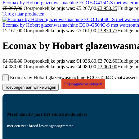
Ecomax by Hobart glazenwasmachine ECO+-G415D-S met wateront
€
5.267,00
Oorspronkelijke prijs was: €5.267,00.
€
3.950,25
Huidige pri
Terug naar producten
Ecomax by Hobert glazenwasmachine ECO-G504C-S met waterontha
€
5.161,00
Oorspronkelijke prijs was: €5.161,00.
€
3.870,75
Huidige pri
Ecomax by Hobart glazenwasm
€
4.936,80
Oorspronkelijke prijs was: €4.936,80.
€
3.702,60
Huidige pri
€
4.080,00
Oorspronkelijke prijs was: €4.080,00.
€
3.060,00
Huidige pri
Ecomax by Hobart glazenwasmachine ECO-G504C vaatwassers a
Prijsopgave aanvragen
Toevoegen aan winkelwagen
Meer dan 30 jaar het vertrouwde adres
met een zeer breed leveringsprogramma