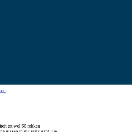
sen
eit tot wel 60 rekken
ne glazen in uw restaurant. De