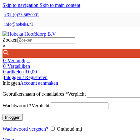
Skip to navigation
Skip to main content
+31-(0)23 5650001
info@hobeka.nl
Zoeken
×
0
Verlanglijst
0
Vergelijken
0
artikelen
€
0,00
Inloggen / Registreren
Inloggen
Account aanmaken
Gebruikersnaam of e-mailadres
*
Verplicht
Wachtwoord
*
Verplicht
Inloggen
Wachtwoord vergeten?
Onthoud mij
Menu