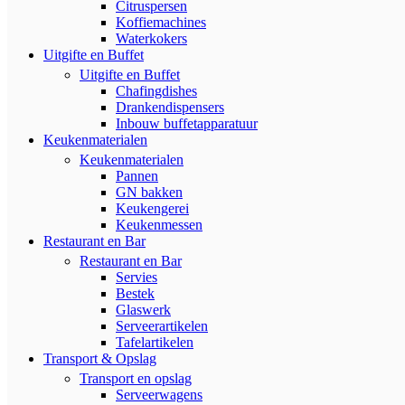
Citruspersen
Koffiemachines
Waterkokers
Uitgifte en Buffet
Uitgifte en Buffet
Chafingdishes
Drankendispensers
Inbouw buffetapparatuur
Keukenmaterialen
Keukenmaterialen
Pannen
GN bakken
Keukengerei
Keukenmessen
Restaurant en Bar
Restaurant en Bar
Servies
Bestek
Glaswerk
Serveerartikelen
Tafelartikelen
Transport & Opslag
Transport en opslag
Serveerwagens