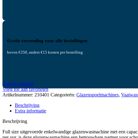
Gratis verzending voor alle bestellingen
boven €350, anders €15 kosten per bestelling
Add to compare
Voeg toe aan favorieten
Artikelnummer:
210401
Categorieën:
Glazenspoelmachines
,
Vaatwas
Beschrijving
Extra informatie
Beschrijving
Full size uitgevoerde enkelwandige glazenwasmachine met een capacit
per uur, is deze glazenwasmachine een betrouwbare partner voor scho