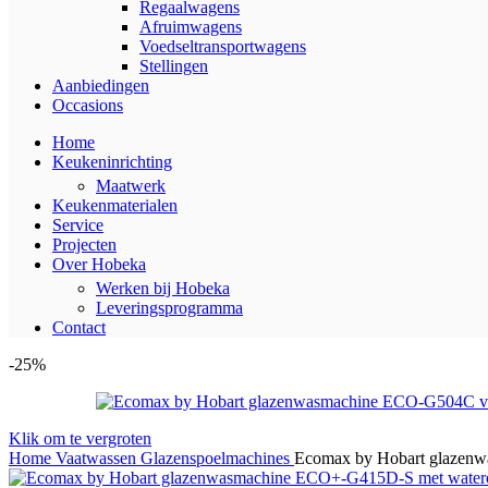
Regaalwagens
Afruimwagens
Voedseltransportwagens
Stellingen
Aanbiedingen
Occasions
Home
Keukeninrichting
Maatwerk
Keukenmaterialen
Service
Projecten
Over Hobeka
Werken bij Hobeka
Leveringsprogramma
Contact
-25%
Klik om te vergroten
Home
Vaatwassen
Glazenspoelmachines
Ecomax by Hobart glazen