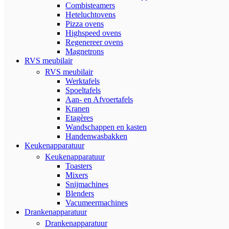
Combisteamers
Heteluchtovens
Pizza ovens
Highspeed ovens
Regenereer ovens
Magnetrons
RVS meubilair
RVS meubilair
Werktafels
Spoeltafels
Aan- en Afvoertafels
Kranen
Etagères
Wandschappen en kasten
Handenwasbakken
Keukenapparatuur
Keukenapparatuur
Toasters
Mixers
Snijmachines
Blenders
Vacumeermachines
Drankenapparatuur
Drankenapparatuur