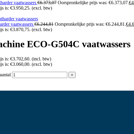
harder vaatwassers
€
6.373,07
Oorspronkelijke prijs was: €6.373,07.
€
4
js is: €3.950,25.
(excl. btw)
rder vaatwassers
€
6.244,81
Oorspronkelijke prijs was: €6.244,81.
€
4.
js is: €3.870,75.
(excl. btw)
achine ECO-G504C vaatwassers
js is: €3.702,60.
(incl. btw)
js is: €3.060,00.
(excl. btw)
antal