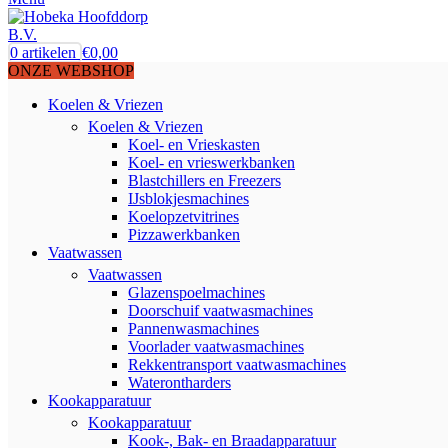
0
artikelen
€
0,00
ONZE WEBSHOP
Koelen & Vriezen
Koelen & Vriezen
Koel- en Vrieskasten
Koel- en vrieswerkbanken
Blastchillers en Freezers
IJsblokjesmachines
Koelopzetvitrines
Pizzawerkbanken
Vaatwassen
Vaatwassen
Glazenspoelmachines
Doorschuif vaatwasmachines
Pannenwasmachines
Voorlader vaatwasmachines
Rekkentransport vaatwasmachines
Waterontharders
Kookapparatuur
Kookapparatuur
Kook-, Bak- en Braadapparatuur