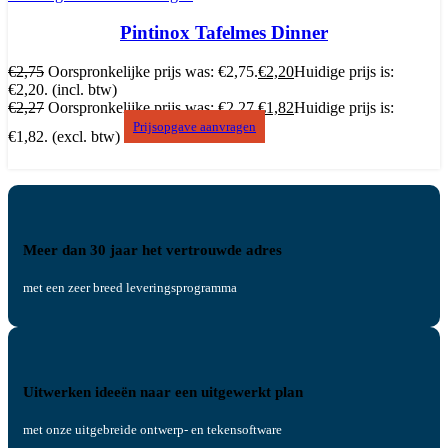
Pintinox Tafelmes Dinner
€
2,75
Oorspronkelijke prijs was: €2,75.
€
2,20
Huidige prijs is:
€2,20.
(incl. btw)
€
2,27
Oorspronkelijke prijs was: €2,27.
€
1,82
Huidige prijs is:
Prijsopgave aanvragen
€1,82.
(excl. btw)
Meer dan 30 jaar het vertrouwde adres
met een zeer breed leveringsprogramma
Uitwerken ideeën naar een uitgewerkt plan
met onze uitgebreide ontwerp- en tekensoftware