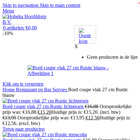
Skip to navigation
Skip to main content
Menu
0
artikelen
€
0,00
-10%
X
Geen producten in de lijst
Klik om te vergroten
Home
Restaurant en Bar
Servies
Bord coupe vlak 27 cm Rustic
blauw
Bord coupe vlak 27 cm Rustic lichtgroen
€
16,88
Oorspronkelijke
prijs was: €16,88.
€
15,20
Huidige prijs is: €15,20.
(incl. btw)
€
13,95
Oorspronkelijke prijs was: €13,95.
€
12,56
Huidige prijs is:
€12,56.
(excl. btw)
Terug naar producten