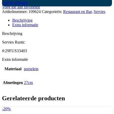
Add to compare
Voeg toe aan favorieten
Artikelnummer:
109624
Categorieën:
Restaurant en Bar
,
Servies
Beschrijving
Extra informatie
Beschrijving
Servies Rustic
#:29FUS33403
Extra informatie
Materiaal
porselein
Afmetingen
27cm
Gerelateerde producten
-20%