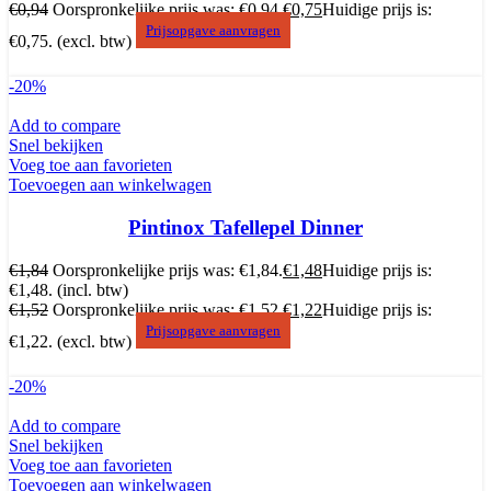
€
0,94
Oorspronkelijke prijs was: €0,94.
€
0,75
Huidige prijs is:
Prijsopgave aanvragen
€0,75.
(excl. btw)
-20%
Add to compare
Snel bekijken
Voeg toe aan favorieten
Toevoegen aan winkelwagen
Pintinox Tafellepel Dinner
€
1,84
Oorspronkelijke prijs was: €1,84.
€
1,48
Huidige prijs is:
€1,48.
(incl. btw)
€
1,52
Oorspronkelijke prijs was: €1,52.
€
1,22
Huidige prijs is:
Prijsopgave aanvragen
€1,22.
(excl. btw)
-20%
Add to compare
Snel bekijken
Voeg toe aan favorieten
Toevoegen aan winkelwagen