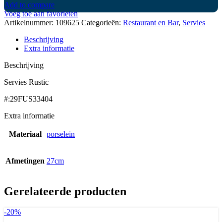
Add to compare
Voeg toe aan favorieten
Artikelnummer:
109625
Categorieën:
Restaurant en Bar
,
Servies
Beschrijving
Extra informatie
Beschrijving
Servies Rustic
#:29FUS33404
Extra informatie
Materiaal
porselein
Afmetingen
27cm
Gerelateerde producten
-20%