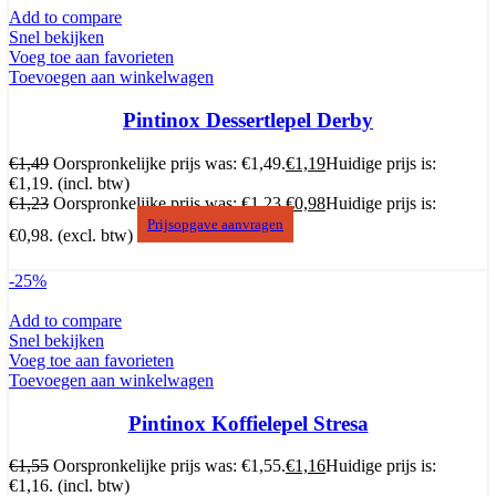
Add to compare
Snel bekijken
Voeg toe aan favorieten
Toevoegen aan winkelwagen
Pintinox Dessertlepel Derby
€
1,49
Oorspronkelijke prijs was: €1,49.
€
1,19
Huidige prijs is:
€1,19.
(incl. btw)
€
1,23
Oorspronkelijke prijs was: €1,23.
€
0,98
Huidige prijs is:
Prijsopgave aanvragen
€0,98.
(excl. btw)
-25%
Add to compare
Snel bekijken
Voeg toe aan favorieten
Toevoegen aan winkelwagen
Pintinox Koffielepel Stresa
€
1,55
Oorspronkelijke prijs was: €1,55.
€
1,16
Huidige prijs is:
€1,16.
(incl. btw)