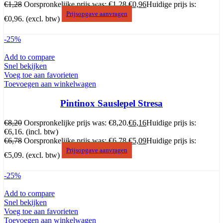
€
1,28
Oorspronkelijke prijs was: €1,28.
€
0,96
Huidige prijs is:
Prijsopgave aanvragen
€0,96.
(excl. btw)
-25%
Add to compare
Snel bekijken
Voeg toe aan favorieten
Toevoegen aan winkelwagen
Pintinox Sauslepel Stresa
€
8,20
Oorspronkelijke prijs was: €8,20.
€
6,16
Huidige prijs is:
€6,16.
(incl. btw)
€
6,78
Oorspronkelijke prijs was: €6,78.
€
5,09
Huidige prijs is:
Prijsopgave aanvragen
€5,09.
(excl. btw)
-25%
Add to compare
Snel bekijken
Voeg toe aan favorieten
Toevoegen aan winkelwagen