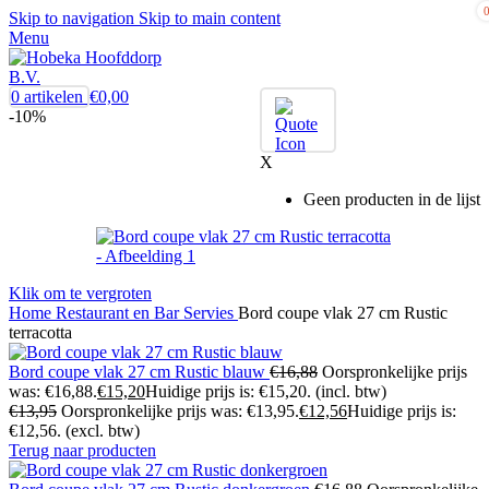
Skip to navigation
Skip to main content
Menu
0
artikelen
€
0,00
-10%
X
Geen producten in de lijst
Klik om te vergroten
Home
Restaurant en Bar
Servies
Bord coupe vlak 27 cm Rustic
terracotta
Bord coupe vlak 27 cm Rustic blauw
€
16,88
Oorspronkelijke prijs
was: €16,88.
€
15,20
Huidige prijs is: €15,20.
(incl. btw)
€
13,95
Oorspronkelijke prijs was: €13,95.
€
12,56
Huidige prijs is:
€12,56.
(excl. btw)
Terug naar producten