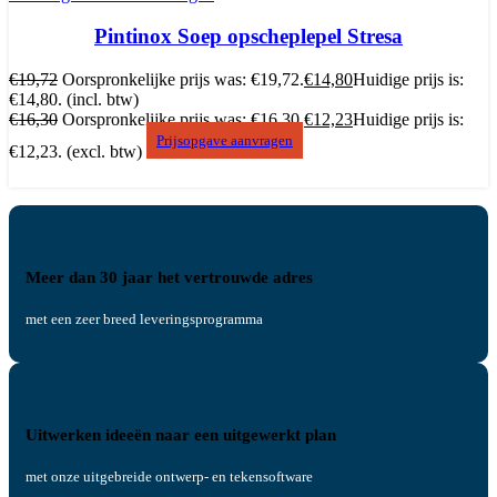
Pintinox Soep opscheplepel Stresa
€
19,72
Oorspronkelijke prijs was: €19,72.
€
14,80
Huidige prijs is:
€14,80.
(incl. btw)
€
16,30
Oorspronkelijke prijs was: €16,30.
€
12,23
Huidige prijs is:
Prijsopgave aanvragen
€12,23.
(excl. btw)
Meer dan 30 jaar het vertrouwde adres
met een zeer breed leveringsprogramma
Uitwerken ideeën naar een uitgewerkt plan
met onze uitgebreide ontwerp- en tekensoftware