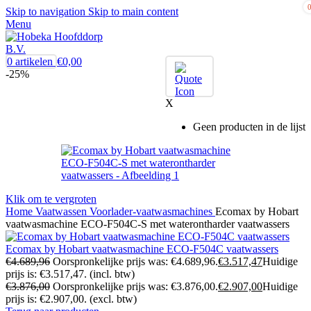
Skip to navigation
Skip to main content
Menu
0
artikelen
€
0,00
-25%
X
Geen producten in de lijst
Klik om te vergroten
Home
Vaatwassen
Voorlader-vaatwasmachines
Ecomax by Hobart
vaatwasmachine ECO-F504C-S met waterontharder vaatwassers
Ecomax by Hobart vaatwasmachine ECO-F504C vaatwassers
€
4.689,96
Oorspronkelijke prijs was: €4.689,96.
€
3.517,47
Huidige
prijs is: €3.517,47.
(incl. btw)
€
3.876,00
Oorspronkelijke prijs was: €3.876,00.
€
2.907,00
Huidige
prijs is: €2.907,00.
(excl. btw)