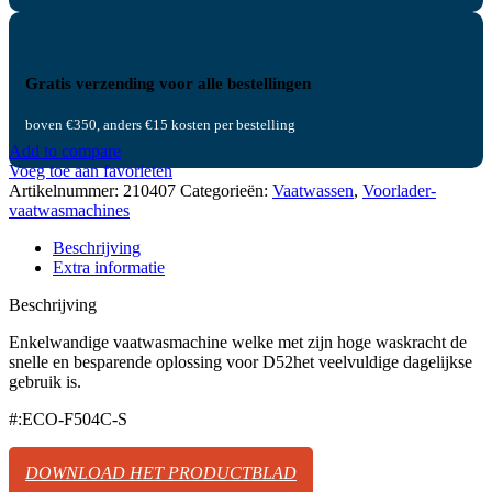
Gratis verzending voor alle bestellingen
boven €350, anders €15 kosten per bestelling
Add to compare
Voeg toe aan favorieten
Artikelnummer:
210407
Categorieën:
Vaatwassen
,
Voorlader-
vaatwasmachines
Beschrijving
Extra informatie
Beschrijving
Enkelwandige vaatwasmachine welke met zijn hoge waskracht de
snelle en besparende oplossing voor D52het veelvuldige dagelijkse
gebruik is.
#:ECO-F504C-S
DOWNLOAD HET PRODUCTBLAD