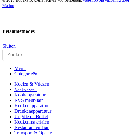
© 2023 Hobeka B.V. Alle rechten voorbehouden.
Webshop ontwikkeling door
Madoo
.
Betaalmethodes
Sluiten
Menu
Categorieën
Koelen & Vriezen
Vaatwassen
Kookapparatuur
RVS meubilair
Keukenapparatuur
Drankenapparatuur
Uitgifte en Buffet
Keukenmaterialen
Restaurant en Bar
Transport & Opslag