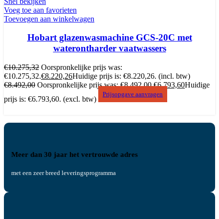
Snel bekijken
Voeg toe aan favorieten
Toevoegen aan winkelwagen
Hobart glazenwasmachine GCS-20C met
waterontharder vaatwassers
€
10.275,32
Oorspronkelijke prijs was:
€10.275,32.
€
8.220,26
Huidige prijs is: €8.220,26.
(incl. btw)
€
8.492,00
Oorspronkelijke prijs was: €8.492,00.
€
6.793,60
Huidige
Prijsopgave aanvragen
prijs is: €6.793,60.
(excl. btw)
Meer dan 30 jaar het vertrouwde adres
met een zeer breed leveringsprogramma