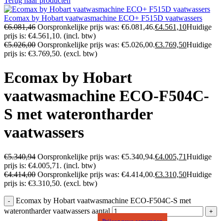
Terug naar producten
Ecomax by Hobart vaatwasmachine ECO+ F515D vaatwassers
€
6.081,46
Oorspronkelijke prijs was: €6.081,46.
€
4.561,10
Huidige
prijs is: €4.561,10.
(incl. btw)
€
5.026,00
Oorspronkelijke prijs was: €5.026,00.
€
3.769,50
Huidige
prijs is: €3.769,50.
(excl. btw)
Ecomax by Hobart
vaatwasmachine ECO-F504C-
S met waterontharder
vaatwassers
€
5.340,94
Oorspronkelijke prijs was: €5.340,94.
€
4.005,71
Huidige
prijs is: €4.005,71.
(incl. btw)
€
4.414,00
Oorspronkelijke prijs was: €4.414,00.
€
3.310,50
Huidige
prijs is: €3.310,50.
(excl. btw)
Ecomax by Hobart vaatwasmachine ECO-F504C-S met
waterontharder vaatwassers aantal