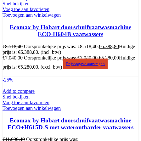
Snel bekijken
Voeg toe aan favorieten
Toevoegen aan winkelwagen
Ecomax by Hobart doorschuifvaatwasmachine
ECO-H604B vaatwassers
€
8.518,40
Oorspronkelijke prijs was: €8.518,40.
€
6.388,80
Huidige
prijs is: €6.388,80.
(incl. btw)
€
7.040,00
Oorspronkelijke prijs was: €7.040,00.
€
5.280,00
Huidige
Prijsopgave aanvragen
prijs is: €5.280,00.
(excl. btw)
-25%
Add to compare
Snel bekijken
Voeg toe aan favorieten
Toevoegen aan winkelwagen
Ecomax by Hobart doorschuifvaatwasmachine
ECO+H615D-S met waterontharder vaatwassers
€
11.699,49
Oorspronkelijke prijs was: